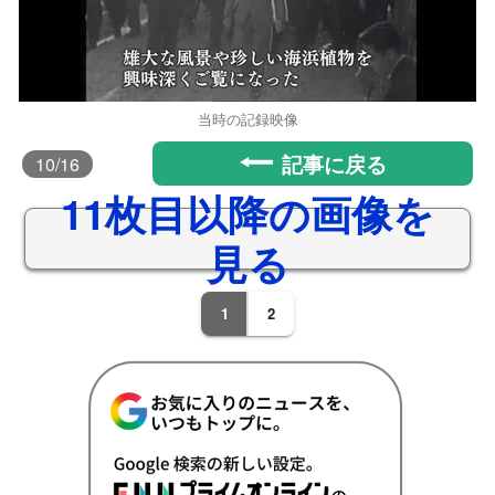
当時の記録映像
記事に戻る
10
/16
11枚目以降の画像を
見る
1
2