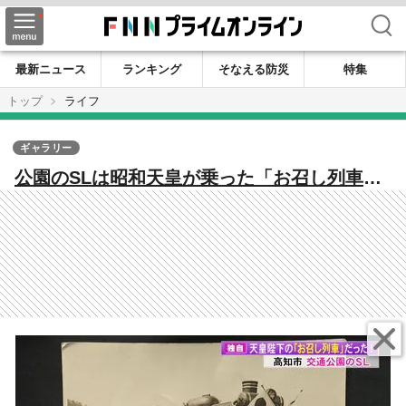
検索
最新ニュース
ランキング
そなえる防災
特集
トップ
ライフ
ギャラリー
公園のSLは昭和天皇が乗った「お召し列車」
だった！ きっかけは1枚の写真 74年の時を
超えて判明した衝撃の事実