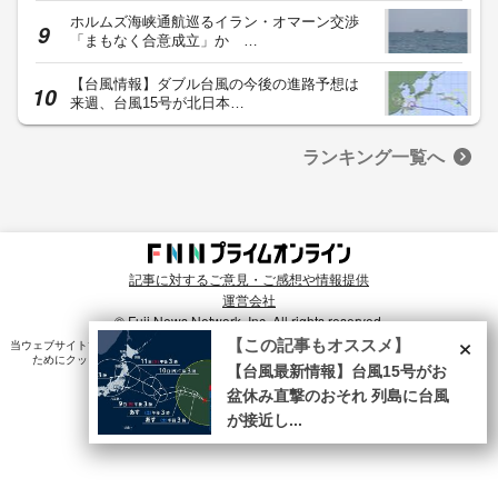
ホルムズ海峡通航巡るイラン・オマーン交渉
「まもなく合意成立」か …
【台風情報】ダブル台風の今後の進路予想は
来週、台風15号が北日本…
ランキング一覧へ
記事に対するご意見・ご感想や情報提供
運営会社
© Fuji News Network, Inc. All rights reserved.
×
【この記事もオススメ】
当ウェブサイトでは、ユーザのニーズ・興味・関⼼に合致したコンテンツや広告配信を提供する
ためにクッキーを使⽤しています。詳細は、
プライバシーポリシー
をご確認ください。
【台風最新情報】台風15号がお
盆休み直撃のおそれ 列島に台風
が接近し...