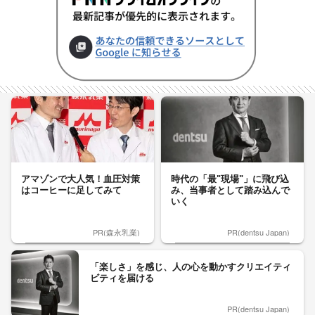
アマゾンで大人気！血圧対策
時代の「最"現場"」に飛び込
はコーヒーに足してみて
み、当事者として踏み込んで
いく
PR(森永乳業)
PR(dentsu Japan)
「楽しさ」を感じ、人の心を動かすクリエイティ
ビティを届ける
PR(dentsu Japan)