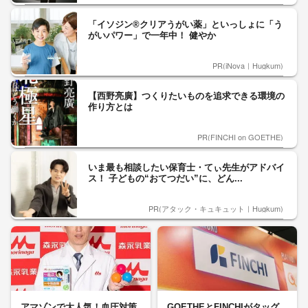
「イソジン®クリアうがい薬」といっしょに「う
がいパワー」で一年中！ 健やか
PR(iNova｜Hugkum)
【西野亮廣】つくりたいものを追求できる環境の
作り方とは
PR(FINCHI on GOETHE)
いま最も相談したい保育士・てぃ先生がアドバイ
ス！ 子どもの“おてつだい”に、どん...
PR(アタック・キュキュット｜Hugkum)
アマゾンで大人気！血圧対策
GOETHEとFINCHIがタッグ