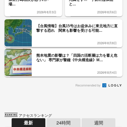
場...
と...
2026年8月3日
2026年8月6日
【台風情報】台風15号はお盆休みに東北地方に直
撃する恐れ 関東も影響を受ける可能...
2026年8月8日
熊本地震の影響は？「四国の活断層は力を蓄え危
ない」 専門家が警鐘《中央構造線》M...
2026年8月4日
Recommended by
アクセスランキング
最新
24時間
週間