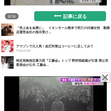
記事に戻る
9
/16
「売上金を金庫に」 イオンモール熊本で死亡の22歳女性 勤務
店運営会社の指示受け...
アマゾンで大人気！血圧対策はコーヒーに足してみて
PR(森永乳業)
特定危険指定暴力団『工藤会』トップ 野村悟総裁が引退 県公安
委員会が公示 工藤会...