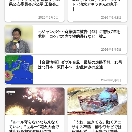
県公安委員会が公示 工藤会...
ト・清水アキラさんの息子
｜...
2026年8月5日
2026年8月2日
元ジャンポケ・斉藤慎二被告（43）に懲役7年を
求刑 ロケバス内で性的暴行など 被...
2026年8月5日
【台風情報】ダブル台風 最新の進路予想 15号
は北日本・東日本へ お盆休みの交通...
2026年8月8日
「ルール守らないなら来なく
「うわ、生きてる」動くアニ
ていい」“世界一”花火大会で
サキス25匹 酢やワサビでは
禁止行為相次ぎ怒りの声
死滅せず…「予防には加熱