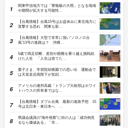
関東甲信地方では「警報級の大雨」となる地域
や期間が拡大する可能性…
【台風情報】台風15号はお盆休みに東北地方に
直撃する恐れ 関東も影…
【台風情報】大型で非常に強い“ノロノロ台
風”13号の進路は？ 沖縄…
5歳で両足切断、差別や困難を乗り越え挑戦続
けた人生 「人生は捨てた…
愛子さま、学習院幼稚園での思い出 運動会で
は天皇皇后両陛下が笑顔…
アメリカの連邦高裁「トランプ大統領はホワイ
トハウスの所有者ではな…
【台風情報】ダブル台風 最新の進路予想 15
号は北日本・東日本へ …
県議会議員の“海外視察”に街の人は「成功例見
るなら価値ある」「市…