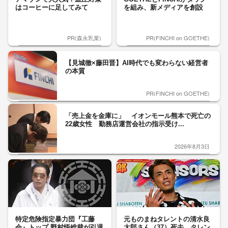
はコーヒーに足してみて
を組み、新メディアを創設
PR(森永乳業)
PR(FINCHI on GOETHE)
【見城徹×藤田晋】AI時代でも変わらない経営者
の本質
PR(FINCHI on GOETHE)
「売上金を金庫に」 イオンモール熊本で死亡の
22歳女性 勤務店運営会社の指示受け...
2026年8月3日
特定危険指定暴力団『工藤
元ものまねタレントの清水良
会』トップ 野村悟総裁が引退
太郎さん（37）死去 タレン