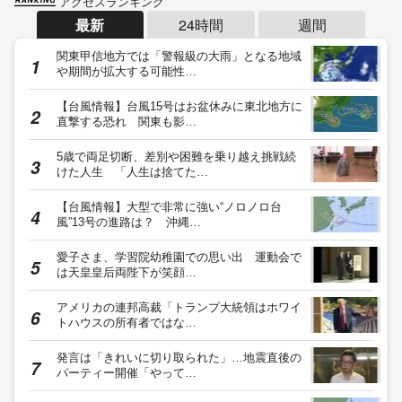
アクセスランキング
最新
24時間
週間
関東甲信地方では「警報級の大雨」となる地域
や期間が拡大する可能性…
【台風情報】台風15号はお盆休みに東北地方に
直撃する恐れ 関東も影…
5歳で両足切断、差別や困難を乗り越え挑戦続
けた人生 「人生は捨てた…
【台風情報】大型で非常に強い“ノロノロ台
風”13号の進路は？ 沖縄…
愛子さま、学習院幼稚園での思い出 運動会で
は天皇皇后両陛下が笑顔…
アメリカの連邦高裁「トランプ大統領はホワイ
トハウスの所有者ではな…
発言は「きれいに切り取られた」…地震直後の
パーティー開催「やって…