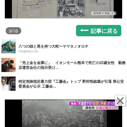
記事に戻る
9
/16
八つの頭と尾を持つ大蛇ーヤマタノオロチ
PR(國學院大學)
「売上金を金庫に」 イオンモール熊本で死亡の22歳女性 勤務
店運営会社の指示受け...
特定危険指定暴力団『工藤会』トップ 野村悟総裁が引退 県公安
委員会が公示 工藤会...