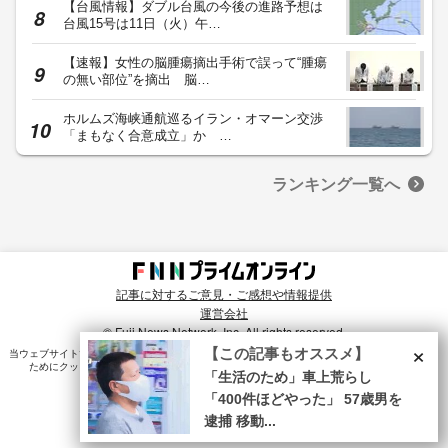
【台風情報】ダブル台風の今後の進路予想は
台風15号は11日（火）午…
【速報】女性の脳腫瘍摘出手術で誤って“腫瘍
の無い部位”を摘出 脳…
ホルムズ海峡通航巡るイラン・オマーン交渉
「まもなく合意成立」か …
ランキング一覧へ
記事に対するご意見・ご感想や情報提供
運営会社
© Fuji News Network, Inc. All rights reserved.
×
【この記事もオススメ】
当ウェブサイトでは、ユーザのニーズ・興味・関⼼に合致したコンテンツや広告配信を提供する
ためにクッキーを使⽤しています。詳細は、
プライバシーポリシー
をご確認ください。
「生活のため」車上荒らし
「400件ほどやった」 57歳男を
逮捕 移動...