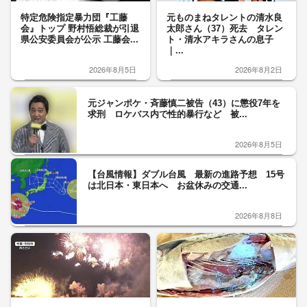
特定危険指定暴力団『工藤
元ものまねタレントの清水良
会』トップ 野村悟総裁が引退
太郎さん（37）死去 タレン
県公安委員会が公示 工藤会...
ト・清水アキラさんの息子
｜...
2026年8月5日
2026年8月2日
元ジャンポケ・斉藤慎二被告（43）に懲役7年を
求刑 ロケバス内で性的暴行など 被...
2026年8月5日
【台風情報】ダブル台風 最新の進路予想 15号
は北日本・東日本へ お盆休みの交通...
2026年8月8日