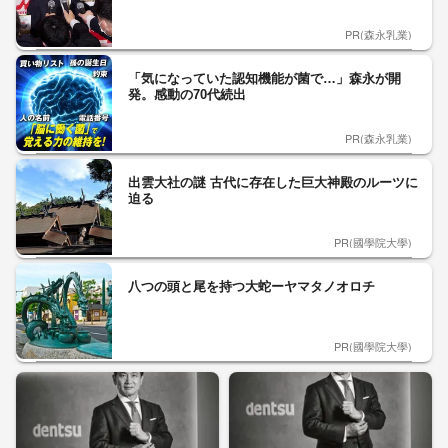
PR(森永乳業)
「気になっていた認知機能が菌で…」森永が開
発。感動の70代続出
PR(森永乳業)
出雲大社の謎 古代に存在した巨大神殿のルーツに
迫る
PR(國學院大學)
八つの頭と尾を持つ大蛇ーヤマタノオロチ
PR(國學院大學)