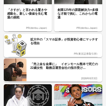
「さすが」と言われる驚きや
創業125年の課題解決力×多様
感動を。新しい価値を生む電
な才能で挑む、これからの電
通の挑戦
通
PR(dentsu Japan)
PR(dentsu Japan)
拡大中の「スマホ証券」が投資初心者にマッチす
る理由
PR(東京証券取引所)
「売上金を金庫に」 イオンモール熊本で死亡の
22歳女性 勤務店運営会社の指示受け...
2026年8月3日