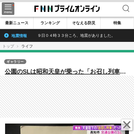
検索
最新ニュース
ランキング
そなえる防災
特集
地震情報
９日０４時３３分ころ、地震がありました。
トップ
ライフ
ギャラリー
公園のSLは昭和天皇が乗った「お召し列車」
だった！ きっかけは1枚の写真 74年の時を
超えて判明した衝撃の事実