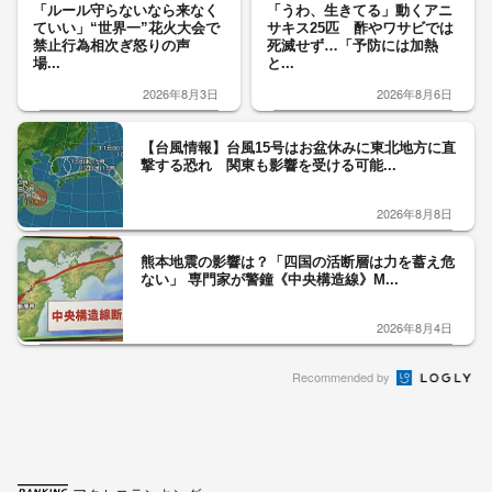
「ルール守らないなら来なく
「うわ、生きてる」動くアニ
ていい」“世界一”花火大会で
サキス25匹 酢やワサビでは
禁止行為相次ぎ怒りの声
死滅せず…「予防には加熱
場...
と...
2026年8月3日
2026年8月6日
【台風情報】台風15号はお盆休みに東北地方に直
撃する恐れ 関東も影響を受ける可能...
2026年8月8日
熊本地震の影響は？「四国の活断層は力を蓄え危
ない」 専門家が警鐘《中央構造線》M...
2026年8月4日
Recommended by