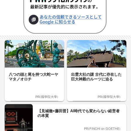
八つの頭と尾を持つ大蛇ーヤ
出雲大社の謎 古代に存在した
マタノオロチ
巨大神殿のルーツに迫る
PR(國學院大學)
PR(國學院大學)
【見城徹×藤田晋】AI時代でも変わらない経営者
の本質
PR(FINCHI on GOETHE)