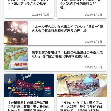
ト・清水アキラさんの息子
ケバス内で性的暴行など
｜...
被...
2026年8月2日
2026年8月5日
「ルール守らないなら来なくていい」“世界一”花
火大会で禁止行為相次ぎ怒りの声 場...
2026年8月3日
熊本地震の影響は？「四国の活断層は力を蓄え危
ない」 専門家が警鐘《中央構造線》M...
2026年8月4日
【台風情報】台風13号は7日
「うわ、生きてる」動くアニ
ごろ沖縄に直撃 勢力維持の
サキス25匹 酢やワサビでは
おそれも 関東や東海など
死滅せず…「予防には加熱