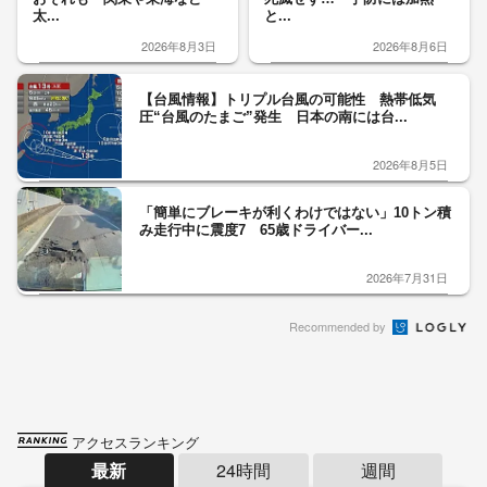
太...
と...
2026年8月3日
2026年8月6日
【台風情報】トリプル台風の可能性 熱帯低気
圧“台風のたまご”発生 日本の南には台...
2026年8月5日
「簡単にブレーキが利くわけではない」10トン積
み走行中に震度7 65歳ドライバー...
2026年7月31日
Recommended by
アクセスランキング
最新
24時間
週間