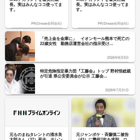
長。実はみんなココ使ってま
長。実はみんなココ使ってま
す。
す。
PR(Dreaw合同会社)
PR(Dreaw合同会社)
「売上金を金庫に」 イオンモール熊本で死亡の
22歳女性 勤務店運営会社の指示受け...
2026年8月3日
特定危険指定暴力団『工藤会』トップ 野村悟総裁
が引退 県公安委員会が公示 工藤会...
2026年7月31日
元ものまねタレントの清水良
元ジャンポケ・斉藤慎二被告
太郎さん（37）死去 タレン
（43）に懲役7年を求刑 ロ