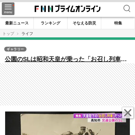
検索
最新ニュース
ランキング
そなえる防災
特集
トップ
ライフ
ギャラリー
公園のSLは昭和天皇が乗った「お召し列車」
だった！ きっかけは1枚の写真 74年の時を
超えて判明した衝撃の事実