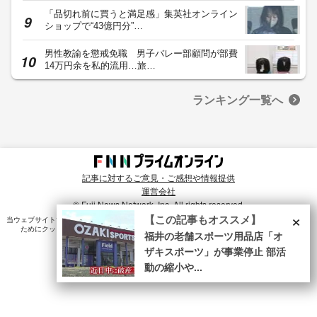
「品切れ前に買うと満足感」集英社オンライン
ショップで“43億円分”…
男性教諭を懲戒免職 男子バレー部顧問が部費
14万円余を私的流用…旅…
ランキング一覧へ
記事に対するご意見・ご感想や情報提供
運営会社
© Fuji News Network, Inc. All rights reserved.
×
【この記事もオススメ】
当ウェブサイトでは、ユーザのニーズ・興味・関⼼に合致したコンテンツや広告配信を提供する
ためにクッキーを使⽤しています。詳細は、
プライバシーポリシー
をご確認ください。
福井の老舗スポーツ用品店「オ
ザキスポーツ」が事業停止 部活
動の縮小や...