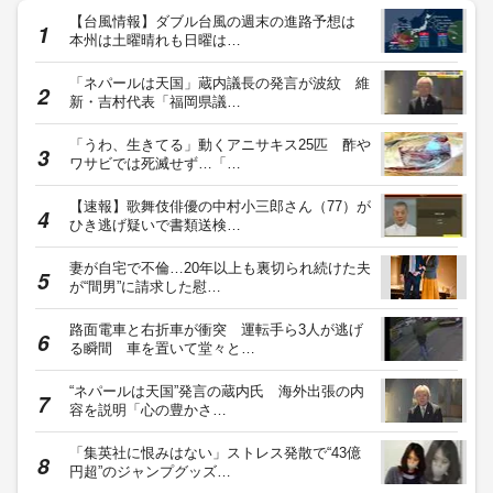
【台風情報】ダブル台風の週末の進路予想は
本州は土曜晴れも日曜は…
「ネパールは天国」蔵内議長の発言が波紋 維
新・吉村代表「福岡県議…
「うわ、生きてる」動くアニサキス25匹 酢や
ワサビでは死滅せず…「…
【速報】歌舞伎俳優の中村小三郎さん（77）が
ひき逃げ疑いで書類送検…
妻が自宅で不倫…20年以上も裏切られ続けた夫
が“間男”に請求した慰…
路面電車と右折車が衝突 運転手ら3人が逃げ
る瞬間 車を置いて堂々と…
“ネパールは天国”発言の蔵内氏 海外出張の内
容を説明「心の豊かさ…
「集英社に恨みはない」ストレス発散で“43億
円超”のジャンプグッズ…