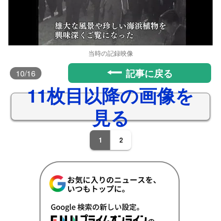
当時の記録映像
記事に戻る
10
/16
11枚目以降の画像を
見る
1
2