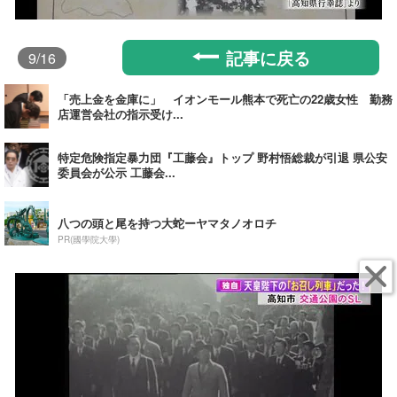
記事に戻る
9
/16
「売上金を金庫に」 イオンモール熊本で死亡の22歳女性 勤務
店運営会社の指示受け...
特定危険指定暴力団『工藤会』トップ 野村悟総裁が引退 県公安
委員会が公示 工藤会...
八つの頭と尾を持つ大蛇ーヤマタノオロチ
PR(國學院大學)