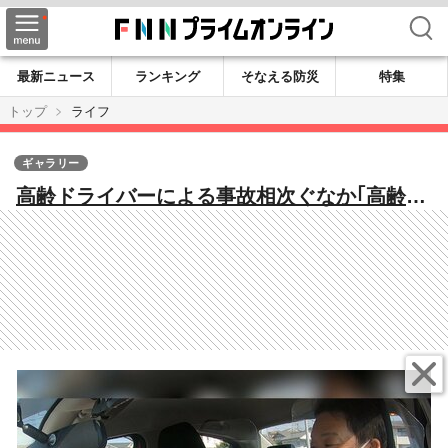
検索
最新ニュース
ランキング
そなえる防災
特集
トップ
ライフ
ギャラリー
高齢ドライバーによる事故相次ぐなか｢高齢者
講習」では“危険な瞬間”が次々と…信号無
視・逆走…それでも免許更新する理由