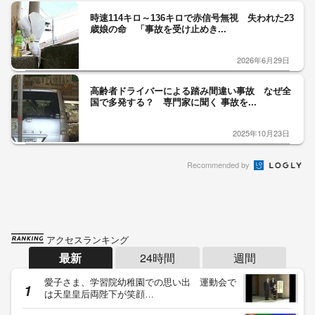
時速114キロ～136キロで赤信号無視 失われた23
歳娘の命 「事故を受け止めき...
2026年6月29日
高齢者ドライバーによる踏み間違い事故 なぜ全
国で多発する？ 専門家に聞く 事故を...
2025年10月23日
Recommended by
アクセスランキング
最新
24時間
週間
愛子さま、学習院幼稚園での思い出 運動会で
は天皇皇后両陛下が笑顔…