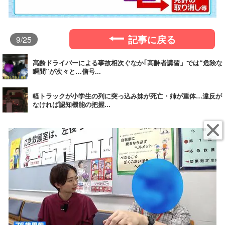
記事に戻る
9
/25
高齢ドライバーによる事故相次ぐなか｢高齢者講習」では“危険な
瞬間”が次々と…信号...
軽トラックが小学生の列に突っ込み妹が死亡・姉が重体…違反が
なければ認知機能の把握...