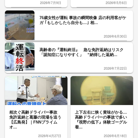
2026年7月9日
2026年5月6日
76歳女性が運転 事故の瞬間映像 店の利用客がケ
ガ ｢もしかしたら自分も…｣ 相...
2026年6月30日
高齢者の『運転終活』 急な免許返納はリスク
「認知症になりやすく」 “納得した返納...
2026年7月22日
相次ぐ高齢ドライバー事故
上下左右に狭く黄味がかる…
免許返納と葛藤の現場を追う
高齢ドライバーの事故で多い
【広島発】｜FNNプライム
『視野の低下』体験ゴーグル
オ...
着...
2026年4月27日
2026年6月18日