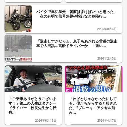
バイクで集団暴走「警察はまけばいいと思った」
夜の有明で信号無視や蛇行など危険行...
2026年8月4日
「逆走しすぎだろぉ」息子もあきれる雪道の逆走
車で大混乱…高齢ドライバーか 「迷い...
2026年2月5日
「ご乗車ありがとうございま
「わざとじゃなかったにして
す！」第二の人生はタクシー
も、僕たちからすると殺され
ドライバー 校長先生から転
た」“ブレーキ・アクセル踏
身...
み...
2026年6月13日
2026年4月7日