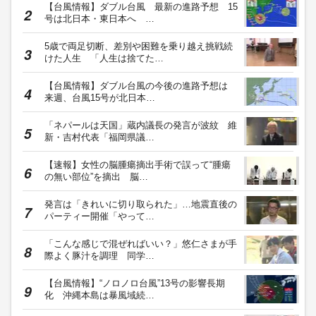
【台風情報】ダブル台風 最新の進路予想 15
号は北日本・東日本へ …
5歳で両足切断、差別や困難を乗り越え挑戦続
けた人生 「人生は捨てた…
【台風情報】ダブル台風の今後の進路予想は
来週、台風15号が北日本…
「ネパールは天国」蔵内議長の発言が波紋 維
新・吉村代表「福岡県議…
【速報】女性の脳腫瘍摘出手術で誤って“腫瘍
の無い部位”を摘出 脳…
発言は「きれいに切り取られた」…地震直後の
パーティー開催「やって…
「こんな感じで混ぜればいい？」悠仁さまが手
際よく豚汁を調理 同学…
【台風情報】“ノロノロ台風”13号の影響長期
化 沖縄本島は暴風域続…