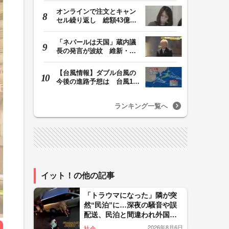
オンラインで注文とキャン
セル繰り返し 総額43億円
か「品切れ前に購…
「ネパールは天国」蔵内議
長の発言が波紋 維新・吉
村代表「福岡県議…
【台風情報】ダブル台風の
今後の進路予想は 台風13
号は7日（金）昼過…
ランキング一覧へ
イット！の他の記事
「トラウマになった」隣が突
然“民泊”に…深夜の騒音や誤
配送、民泊と間違われ外国人
客が玄関取り囲む 住民悲
2026年8月6日
社会