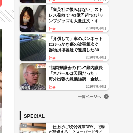
鳴 東京・大田区
「集英社に恨みはない」スト
レス発散で“43億円超”のジャ
ンプグッズを大量注文・キャ
ンセルか 32歳女を逮捕「品
2026年8月6日
社会
切れ前に買うと満足感」
「弁償して」車のボンネット
にひっかき傷の被害相次ぐ
器物損壊容疑で逮捕した30代
男は釈放…関連は 山形・鶴
2026年8月6日
社会
岡市
“福岡県議会のドン”蔵内議長
「ネパールは天国だった」
海外出張の意義強調 金銭授
受疑惑めぐり方針転換 第三
2026年8月6日
社会
者委員会設置へ
一覧ページへ
SPECIAL
PR
「仕上げに3分冷凍庫DRY」で味
が見違える！？スーパードライ