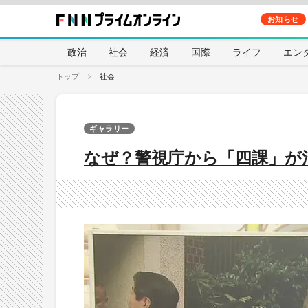
お知らせ
政治
社会
経済
国際
ライフ
エン
トップ
社会
ギャラリー
なぜ？警視庁から「四課」が