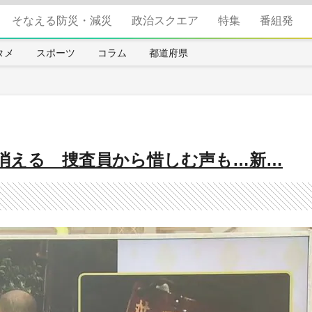
そなえる防災・減災
政治スクエア
特集
番組発
タメ
スポーツ
コラム
都道府県
消える 捜査員から惜しむ声も…新…