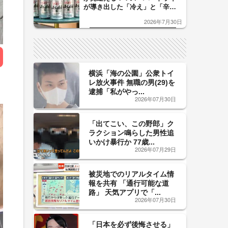
が導き出した「冷え」と「辛
口」のおいしい関係 青く変化
2026年7月30日
した「辛口カーブ」が飲み頃の
サイン！
横浜「海の公園」公衆トイ
レ放火事件 無職の男(29)を
逮捕「私がやっ...
2026年07月30日
「出てこい、この野郎」ク
ラクション鳴らした男性追
いかけ暴行か 77歳...
2026年07月29日
被災地でのリアルタイム情
報を共有 「通行可能な道
路」 天気アプリで「...
2026年07月30日
「日本を必ず後悔させる」