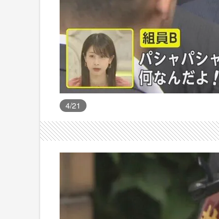
4
/21