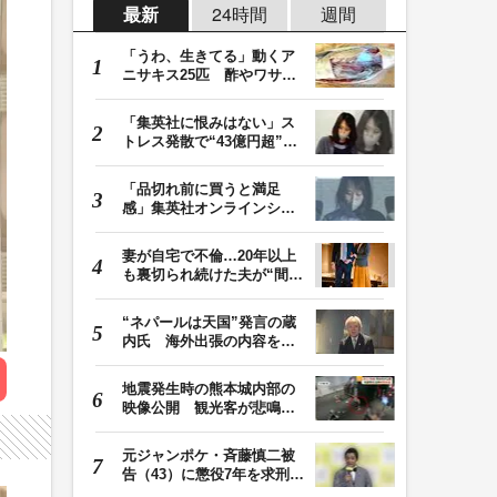
最新
24時間
週間
「うわ、生きてる」動くア
ニサキス25匹 酢やワサビ
では死滅せず…「…
「集英社に恨みはない」ス
トレス発散で“43億円超”の
ジャンプグッズ…
「品切れ前に買うと満足
感」集英社オンラインショ
ップで“43億円分”…
妻が自宅で不倫…20年以上
も裏切られ続けた夫が“間
男”に請求した慰…
“ネパールは天国”発言の蔵
内氏 海外出張の内容を説
明「心の豊かさ…
地震発生時の熊本城内部の
映像公開 観光客が悲鳴…
壁や柱にしがみつ…
元ジャンポケ・斉藤慎二被
告（43）に懲役7年を求刑
ロケバス内で性的…