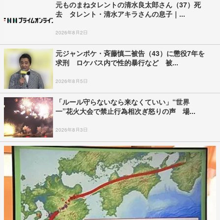
元ものまねタレントの清水良太郎さん（37）死
去 タレント・清水アキラさんの息子｜...
2026年8月2日
元ジャンポケ・斉藤慎二被告（43）に懲役7年を
求刑 ロケバス内で性的暴行など 被...
2026年8月5日
「ルール守らないなら来なくていい」“世界
一”花火大会で禁止行為相次ぎ怒りの声 場...
2026年8月3日