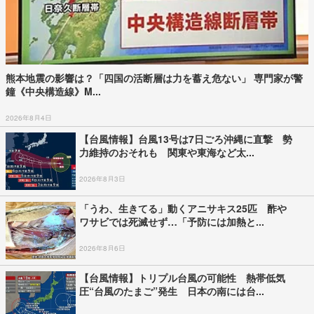
熊本地震の影響は？「四国の活断層は力を蓄え危ない」 専門家が警
鐘《中央構造線》M...
2026年8月4日
【台風情報】台風13号は7日ごろ沖縄に直撃 勢
力維持のおそれも 関東や東海など太...
2026年8月3日
「うわ、生きてる」動くアニサキス25匹 酢や
ワサビでは死滅せず…「予防には加熱と...
2026年8月6日
【台風情報】トリプル台風の可能性 熱帯低気
圧“台風のたまご”発生 日本の南には台...