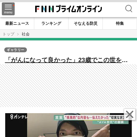
検索
最新ニュース
ランキング
そなえる防災
特集
トップ
社会
ギャラリー
「がんになって良かった」23歳でこの世を去
った京都大学生 息を引き取る6日前まで投
稿 同じ世代のがん患者と思い共有