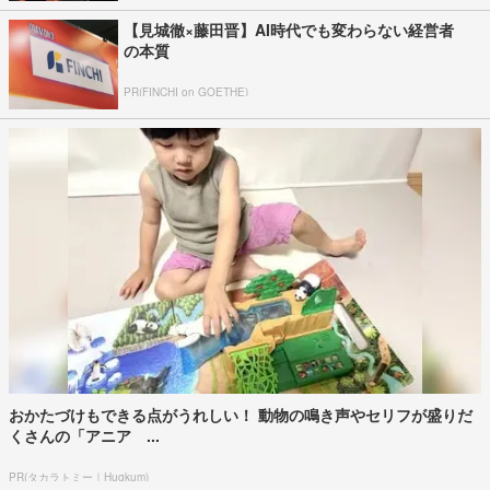
【見城徹×藤田晋】AI時代でも変わらない経営者
の本質
PR(FINCHI on GOETHE)
おかたづけもできる点がうれしい！ 動物の鳴き声やセリフが盛りだ
くさんの「アニア ...
PR(タカラトミー｜Hugkum)