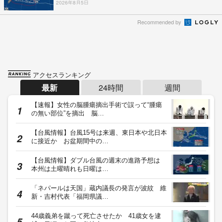
2026年8月5日
Recommended by
アクセスランキング
最新
24時間
週間
【速報】女性の脳腫瘍摘出手術で誤って“腫瘍
の無い部位”を摘出 脳…
【台風情報】台風15号は来週、東日本や北日本
に接近か お盆期間中の…
【台風情報】ダブル台風の週末の進路予想は
本州は土曜晴れも日曜は…
「ネパールは天国」蔵内議長の発言が波紋 維
新・吉村代表「福岡県議…
44歳義弟を蹴って死亡させたか 41歳女を逮