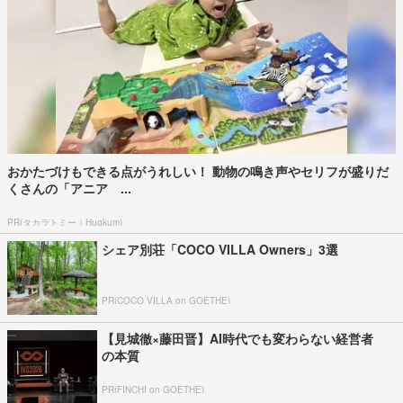
おかたづけもできる点がうれしい！ 動物の鳴き声やセリフが盛りだ
くさんの「アニア ...
PR(タカラトミー｜Hugkum)
シェア別荘「COCO VILLA Owners」3選
PR(COCO VILLA on GOETHE)
【見城徹×藤田晋】AI時代でも変わらない経営者
の本質
PR(FINCHI on GOETHE)