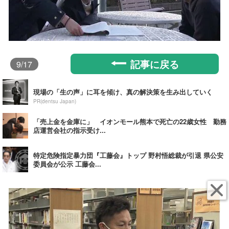
記事に戻る
9
/17
現場の「生の声」に耳を傾け、真の解決策を生み出していく
PR(dentsu Japan)
「売上金を金庫に」 イオンモール熊本で死亡の22歳女性 勤務
店運営会社の指示受け...
特定危険指定暴力団『工藤会』トップ 野村悟総裁が引退 県公安
委員会が公示 工藤会...