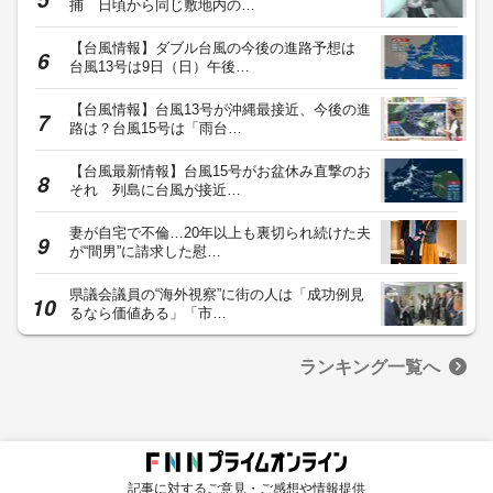
捕 日頃から同じ敷地内の…
【台風情報】ダブル台風の今後の進路予想は
台風13号は9日（日）午後…
【台風情報】台風13号が沖縄最接近、今後の進
路は？台風15号は「雨台…
【台風最新情報】台風15号がお盆休み直撃のお
それ 列島に台風が接近…
妻が自宅で不倫…20年以上も裏切られ続けた夫
が“間男”に請求した慰…
県議会議員の“海外視察”に街の人は「成功例見
るなら価値ある」「市…
ランキング一覧へ
記事に対するご意見・ご感想や情報提供