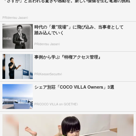
「さすが」と言われる驚きや感動を。新しい価値を生む電通の挑戦
PR(dentsu Japan)
時代の「最"現場"」に飛び込み、当事者として
踏み込んでいく
PR(dentsu Japan)
事例から学ぶ『特権アクセス管理』
PR(KeeperSecurity)
シェア別荘「COCO VILLA Owners」3選
PR(COCO VILLA on GOETHE)