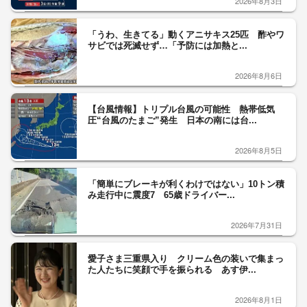
2026年8月3日
「うわ、生きてる」動くアニサキス25匹 酢やワ
サビでは死滅せず…「予防には加熱と...
2026年8月6日
【台風情報】トリプル台風の可能性 熱帯低気
圧“台風のたまご”発生 日本の南には台...
2026年8月5日
「簡単にブレーキが利くわけではない」10トン積
み走行中に震度7 65歳ドライバー...
2026年7月31日
愛子さま三重県入り クリーム色の装いで集まっ
た人たちに笑顔で手を振られる あす伊...
2026年8月1日