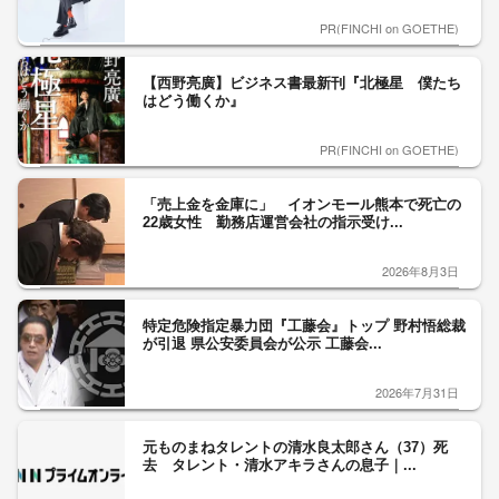
PR(FINCHI on GOETHE)
【西野亮廣】ビジネス書最新刊『北極星 僕たち
はどう働くか』
PR(FINCHI on GOETHE)
「売上金を金庫に」 イオンモール熊本で死亡の
22歳女性 勤務店運営会社の指示受け...
2026年8月3日
特定危険指定暴力団『工藤会』トップ 野村悟総裁
が引退 県公安委員会が公示 工藤会...
2026年7月31日
元ものまねタレントの清水良太郎さん（37）死
去 タレント・清水アキラさんの息子｜...