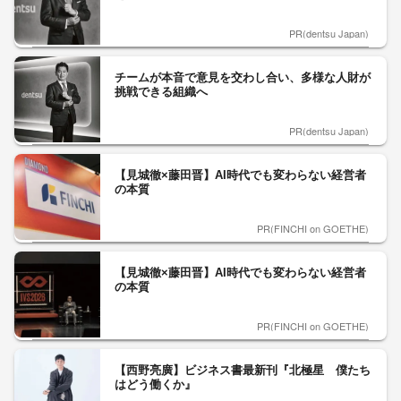
PR(dentsu Japan)
チームが本音で意見を交わし合い、多様な人財が
挑戦できる組織へ
PR(dentsu Japan)
【見城徹×藤田晋】AI時代でも変わらない経営者
の本質
PR(FINCHI on GOETHE)
【見城徹×藤田晋】AI時代でも変わらない経営者
の本質
PR(FINCHI on GOETHE)
【西野亮廣】ビジネス書最新刊『北極星 僕たち
はどう働くか』