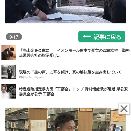
記事に戻る
9
/17
「売上金を金庫に」 イオンモール熊本で死亡の22歳女性 勤務
店運営会社の指示受け...
現場の「生の声」に耳を傾け、真の解決策を生み出していく
PR(dentsu Japan)
特定危険指定暴力団『工藤会』トップ 野村悟総裁が引退 県公安
委員会が公示 工藤会...