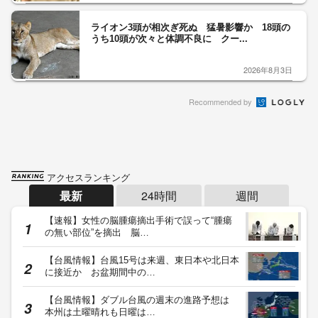
ライオン3頭が相次ぎ死ぬ 猛暑影響か 18頭の
うち10頭が次々と体調不良に クー...
2026年8月3日
Recommended by
アクセスランキング
最新
24時間
週間
【速報】女性の脳腫瘍摘出手術で誤って“腫瘍
の無い部位”を摘出 脳…
【台風情報】台風15号は来週、東日本や北日本
に接近か お盆期間中の…
【台風情報】ダブル台風の週末の進路予想は
本州は土曜晴れも日曜は…