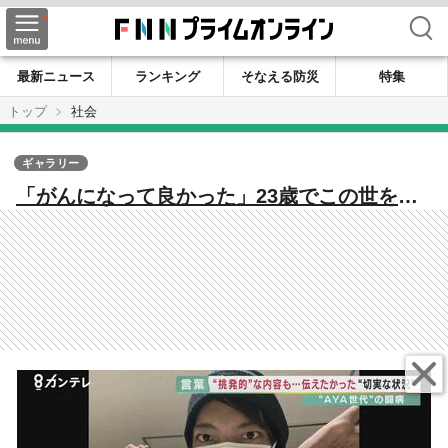
検索
最新ニュース
ランキング
そなえる防災
特集
トップ
社会
ギャラリー
「がんになって良かった」23歳でこの世を去
った京都大学生 息を引き取る6日前まで投
稿 同じ世代のがん患者と思い共有