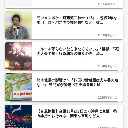
2026年8月2日
元ジャンポケ・斉藤慎二被告（43）に懲役7年を
求刑 ロケバス内で性的暴行など 被...
2026年8月5日
「ルール守らないなら来なくていい」“世界一”花
火大会で禁止行為相次ぎ怒りの声 場...
2026年8月3日
熊本地震の影響は？「四国の活断層は力を蓄え危
ない」 専門家が警鐘《中央構造線》M...
2026年8月4日
【台風情報】台風13号は7日ごろ沖縄に直撃 勢
力維持のおそれも 関東や東海など太...