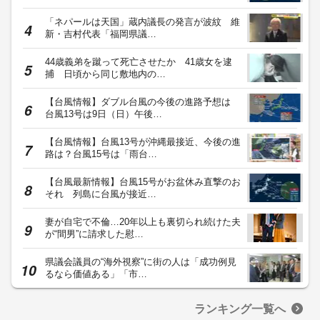
「ネパールは天国」蔵内議長の発言が波紋 維
新・吉村代表「福岡県議…
44歳義弟を蹴って死亡させたか 41歳女を逮
捕 日頃から同じ敷地内の…
【台風情報】ダブル台風の今後の進路予想は
台風13号は9日（日）午後…
【台風情報】台風13号が沖縄最接近、今後の進
路は？台風15号は「雨台…
【台風最新情報】台風15号がお盆休み直撃のお
それ 列島に台風が接近…
妻が自宅で不倫…20年以上も裏切られ続けた夫
が“間男”に請求した慰…
県議会議員の“海外視察”に街の人は「成功例見
るなら価値ある」「市…
ランキング一覧へ