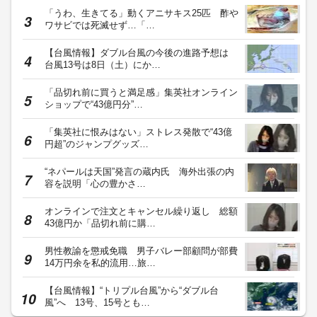
「うわ、生きてる」動くアニサキス25匹 酢や
ワサビでは死滅せず…「…
【台風情報】ダブル台風の今後の進路予想は
台風13号は8日（土）にか…
「品切れ前に買うと満足感」集英社オンライン
ショップで“43億円分”…
「集英社に恨みはない」ストレス発散で“43億
円超”のジャンプグッズ…
“ネパールは天国”発言の蔵内氏 海外出張の内
容を説明「心の豊かさ…
オンラインで注文とキャンセル繰り返し 総額
43億円か「品切れ前に購…
男性教諭を懲戒免職 男子バレー部顧問が部費
14万円余を私的流用…旅…
【台風情報】“トリプル台風”から“ダブル台
風”へ 13号、15号とも…