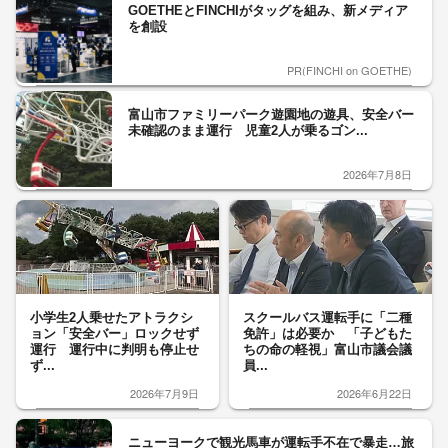
GOETHEとFINCHIがタッグを組み、新メディア
を創設
PR(FINCHI on GOETHE)
富山市ファミリーパーク遊園地の遊具、安全バー
未確認のまま運行 児童2人が乗るゴン...
2026年7月8日
小学生2人乗せたアトラクシ
スクールバス運転手に「二種
ョン「安全バー」ロックせず
免許」は必要か 「子どもた
運行 運行中に判明も停止せ
ちの命の軽視」富山市議会議
ず...
員...
2026年7月9日
2026年6月22日
ニューヨークで観光馬車が運転手不在で暴走…旅