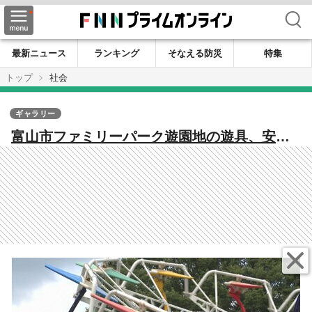
検索
最新ニュース
ランキング
そなえる防災
特集
トップ
社会
ギャラリー
富山市ファミリーパーク遊園地の遊具、安全
バー未確認のまま運行 児童2人が乗るゴンド
ラでロック不備 運行中に異常に気付くも緊
急停止せず