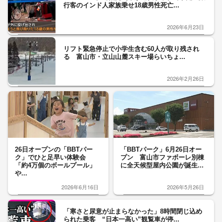
行客のインド人家族乗せ18歳男性死亡...
2026年6月23日
リフト緊急停止で小学生含む60人が取り残され
る 富山市・立山山麓スキー場らいちょ...
2026年2月26日
26日オープンの「BBTパー
「BBTパーク」6月26日オー
ク」でひと足早い体験会
プン 富山市ファボーレ別棟
「約4万個のボールプール」
に全天候型屋内公園が誕生...
や...
2026年6月16日
2026年5月26日
「寒さと尿意が止まらなかった」8時間閉じ込め
られた乗客 “日本一高い”観覧車が停...