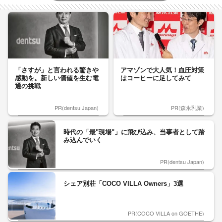
「さすが」と言われる驚きや
アマゾンで大人気！血圧対策
感動を。新しい価値を生む電
はコーヒーに足してみて
通の挑戦
PR(dentsu Japan)
PR(森永乳業)
時代の「最"現場"」に飛び込み、当事者として踏
み込んでいく
PR(dentsu Japan)
シェア別荘「COCO VILLA Owners」3選
PR(COCO VILLA on GOETHE)