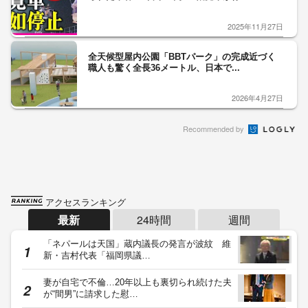
2025年11月27日
全天候型屋内公園「BBTパーク」の完成近づく
職人も驚く全長36メートル、日本で...
2026年4月27日
Recommended by
アクセスランキング
最新
24時間
週間
「ネパールは天国」蔵内議長の発言が波紋 維
新・吉村代表「福岡県議…
妻が自宅で不倫…20年以上も裏切られ続けた夫
が“間男”に請求した慰…