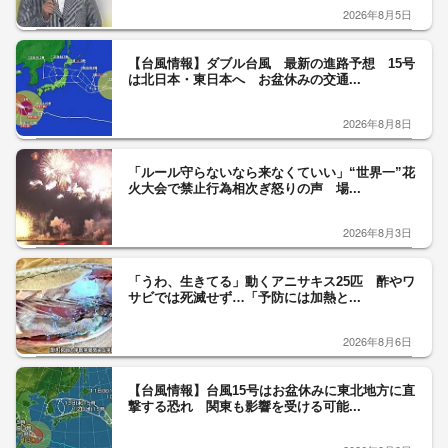
2026年8月5日
【台風情報】ダブル台風 最新の進路予想 15号
は北日本・東日本へ お盆休みの交通...
2026年8月8日
「ルール守らないなら来なくていい」“世界一”花
火大会で禁止行為相次ぎ怒りの声 場...
2026年8月3日
「うわ、生きてる」動くアニサキス25匹 酢やワ
サビでは死滅せず…「予防には加熱と...
2026年8月6日
【台風情報】台風15号はお盆休みに東北地方に直
撃する恐れ 関東も影響を受ける可能...