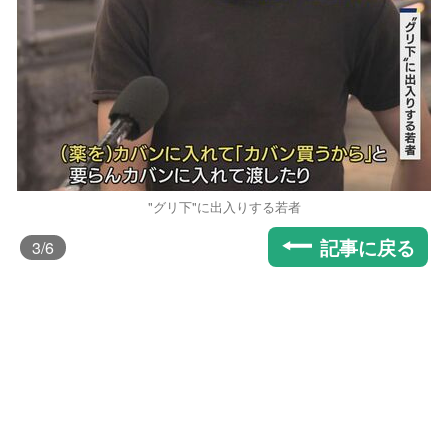
"グリ下"に出入りする若者
記事に戻る
3
/6