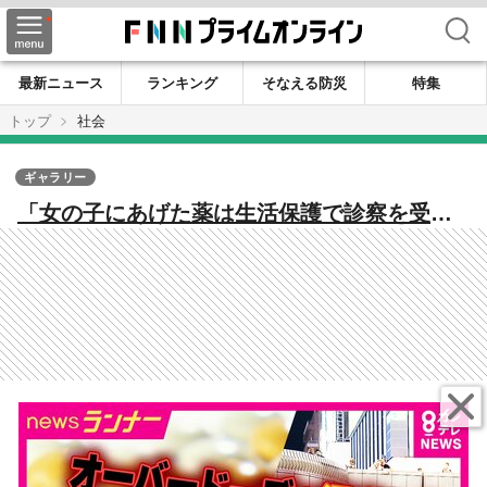
検索
最新ニュース
ランキング
そなえる防災
特集
トップ
社会
ギャラリー
「女の子にあげた薬は生活保護で診察を受け
て処方された薬です」医療費全額免除制度を
悪用 ”グリ下の薬屋さん” 市販薬の規制強
化が生んだ闇市場の実態 大阪・ミナミ