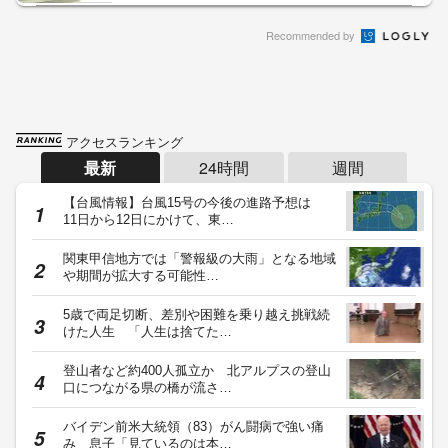
Recommended by
アクセスランキング
最新
24時間
週間
【台風情報】台風15号の今後の進路予想は
11日から12日にかけて、東…
関東甲信地方では「警報級の大雨」となる地域
や期間が拡大する可能性…
5歳で両足切断、差別や困難を乗り越え挑戦続
けた人生 「人生は捨てた…
登山者など約400人孤立か 北アルプスの登山
口につながる県の橋が流さ…
バイデン前米大統領（83）がん闘病で強い痛
み 息子「見ているのは本…