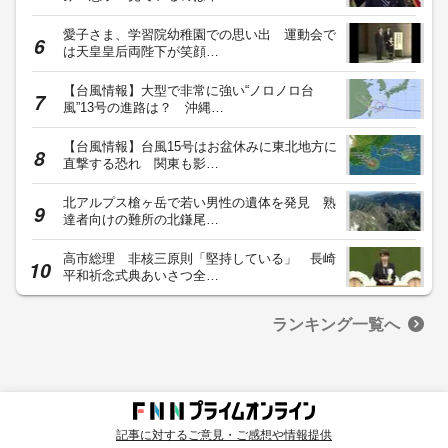
愛子さま、学習院幼稚園での思い出 運動会で
は天皇皇后両陛下が笑顔…
【台風情報】大型で非常に強い“ノロノロ台
風”13号の進路は？ 沖縄…
【台風情報】台風15号はお盆休みに東北地方に
直撃する恐れ 関東も影…
北アルプス槍ヶ岳で若い男性の遺体を発見 熟
達者向けの難所の北鎌尾…
高市総理 非核三原則「堅持している」 長崎
平和祈念式典あいさつ全…
ランキング一覧へ
記事に対するご意見・ご感想や情報提供