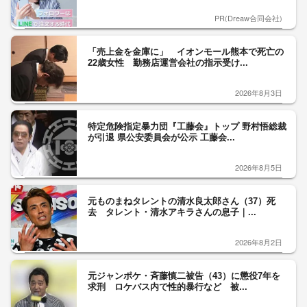
PR(Dreaw合同会社)
「売上金を金庫に」 イオンモール熊本で死亡の
22歳女性 勤務店運営会社の指示受け...
2026年8月3日
特定危険指定暴力団『工藤会』トップ 野村悟総裁
が引退 県公安委員会が公示 工藤会...
2026年8月5日
元ものまねタレントの清水良太郎さん（37）死
去 タレント・清水アキラさんの息子｜...
2026年8月2日
元ジャンポケ・斉藤慎二被告（43）に懲役7年を
求刑 ロケバス内で性的暴行など 被...