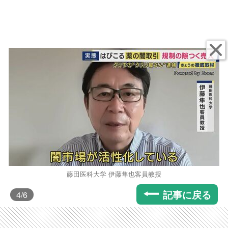
藤田医科大学 伊藤隼也客員教授
記事に戻る
4
/6