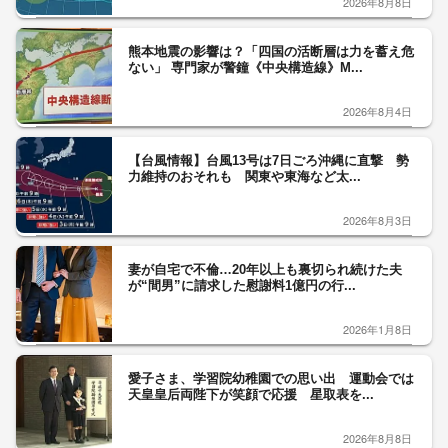
2026年8月8日
熊本地震の影響は？「四国の活断層は力を蓄え危
ない」 専門家が警鐘《中央構造線》M...
2026年8月4日
【台風情報】台風13号は7日ごろ沖縄に直撃 勢
力維持のおそれも 関東や東海など太...
2026年8月3日
妻が自宅で不倫…20年以上も裏切られ続けた夫
が“間男”に請求した慰謝料1億円の行...
2026年1月8日
愛子さま、学習院幼稚園での思い出 運動会では
天皇皇后両陛下が笑顔で応援 星取表を...
2026年8月8日