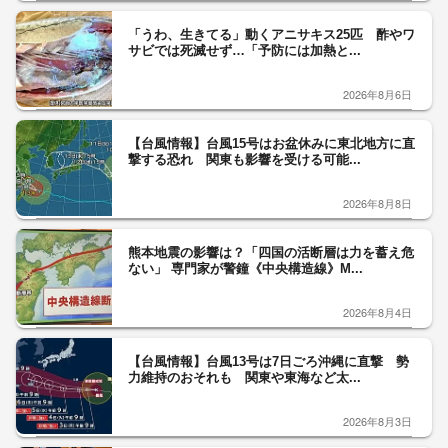
「うわ、生きてる」動くアニサキス25匹 酢やワ
サビでは死滅せず…「予防には加熱と...
2026年8月6日
【台風情報】台風15号はお盆休みに東北地方に直
撃する恐れ 関東も影響を受ける可能...
2026年8月8日
熊本地震の影響は？「四国の活断層は力を蓄え危
ない」 専門家が警鐘《中央構造線》M...
2026年8月4日
【台風情報】台風13号は7日ごろ沖縄に直撃 勢
力維持のおそれも 関東や東海など太...
2026年8月3日