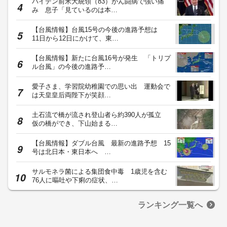
バイデン前米大統領（83）がん闘病で強い痛
み 息子「見ているのは本…
【台風情報】台風15号の今後の進路予想は
11日から12日にかけて、東…
【台風情報】新たに台風16号が発生 「トリプ
ル台風」の今後の進路予…
愛子さま、学習院幼稚園での思い出 運動会で
は天皇皇后両陛下が笑顔…
土石流で橋が流され登山者ら約390人が孤立
仮の橋ができ、下山始まる…
【台風情報】ダブル台風 最新の進路予想 15
号は北日本・東日本へ …
サルモネラ菌による集団食中毒 1歳児を含む
76人に嘔吐や下痢の症状、…
ランキング一覧へ