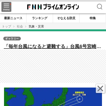
検索
最新ニュース
ランキング
そなえる防災
特集
トップ
社会
気象・災害
ギャラリー
「毎年台風になると避難する」台風6号宮崎最
接近へ 線状降水帯による大雨に厳重警戒
宮崎・都城・串間全域に避難指示 交通網も
大幅な乱れ