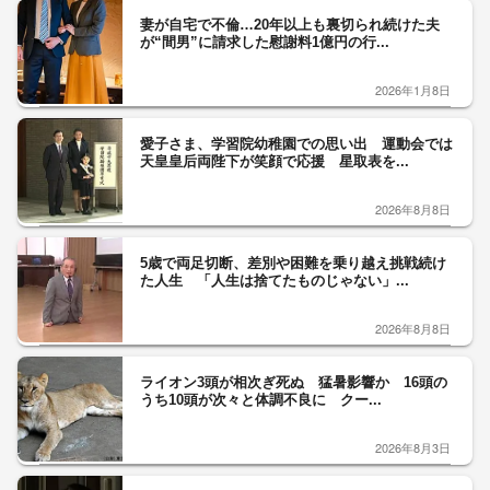
妻が自宅で不倫…20年以上も裏切られ続けた夫
が“間男”に請求した慰謝料1億円の行...
2026年1月8日
愛子さま、学習院幼稚園での思い出 運動会では
天皇皇后両陛下が笑顔で応援 星取表を...
2026年8月8日
5歳で両足切断、差別や困難を乗り越え挑戦続け
た人生 「人生は捨てたものじゃない」...
2026年8月8日
ライオン3頭が相次ぎ死ぬ 猛暑影響か 16頭の
うち10頭が次々と体調不良に クー...
2026年8月3日