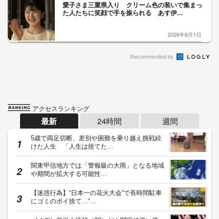
愛子さま三重県入り クリーム色の装いで集まっ
た人たちに笑顔で手を振られる あす伊...
2026年8月1日
Recommended by
アクセスランキング
最新
24時間
週間
5歳で両足切断、差別や困難を乗り越え挑戦続
けた人生 「人生は捨てた…
関東甲信地方では「警報級の大雨」となる地域
や期間が拡大する可能性…
【迷惑行為】“日本一の花火大会”で長時間駐車
にゴミのポイ捨て…“…