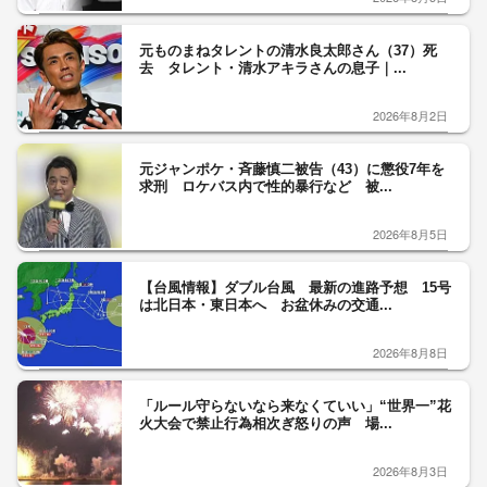
元ものまねタレントの清水良太郎さん（37）死
去 タレント・清水アキラさんの息子｜...
2026年8月2日
元ジャンポケ・斉藤慎二被告（43）に懲役7年を
求刑 ロケバス内で性的暴行など 被...
2026年8月5日
【台風情報】ダブル台風 最新の進路予想 15号
は北日本・東日本へ お盆休みの交通...
2026年8月8日
「ルール守らないなら来なくていい」“世界一”花
火大会で禁止行為相次ぎ怒りの声 場...
2026年8月3日