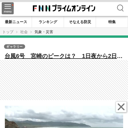
検索
最新ニュース
ランキング
そなえる防災
特集
トップ
社会
気象・災害
ギャラリー
台風6号 宮崎のピークは？ 1日夜から2日に
かけて大雨に厳重警戒 JRは特急5本の運休を
決定 日南市の漁港では船の係留作業が急ピ
ッチで進む