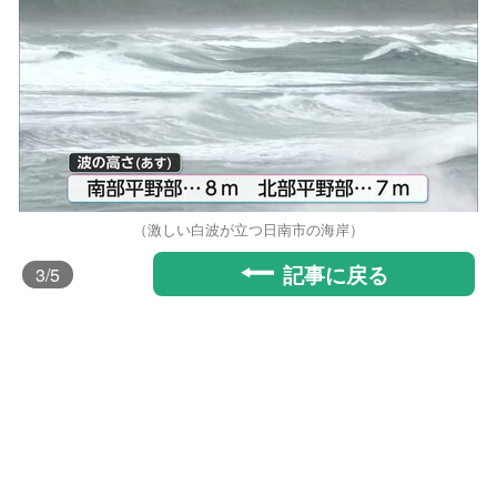
（激しい白波が立つ日南市の海岸）
記事に戻る
3
/5