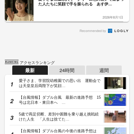
た人たちに笑顔で手を振られる あす伊...
2026年8月1日
Recommended by
アクセスランキング
最新
24時間
週間
愛子さま、学習院幼稚園での思い出 運動会で
は天皇皇后両陛下が笑顔…
【台風情報】ダブル台風 最新の進路予想 15
号は北日本・東日本へ …
5歳で両足切断、差別や困難を乗り越え挑戦続
けた人生 「人生は捨てた…
【台風情報】ダブル台風の今後の進路予想は