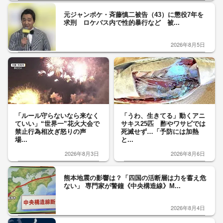
元ジャンポケ・斉藤慎二被告（43）に懲役7年を
求刑 ロケバス内で性的暴行など 被...
2026年8月5日
「ルール守らないなら来なく
「うわ、生きてる」動くアニ
ていい」“世界一”花火大会で
サキス25匹 酢やワサビでは
禁止行為相次ぎ怒りの声
死滅せず…「予防には加熱
場...
と...
2026年8月3日
2026年8月6日
熊本地震の影響は？「四国の活断層は力を蓄え危
ない」 専門家が警鐘《中央構造線》M...
2026年8月4日