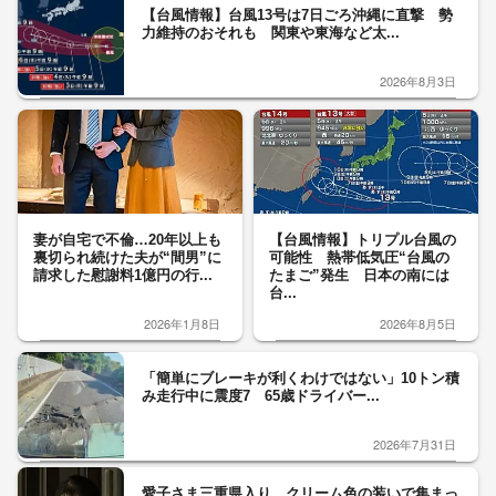
【台風情報】台風13号は7日ごろ沖縄に直撃 勢
力維持のおそれも 関東や東海など太...
2026年8月3日
妻が自宅で不倫…20年以上も
【台風情報】トリプル台風の
裏切られ続けた夫が“間男”に
可能性 熱帯低気圧“台風の
請求した慰謝料1億円の行...
たまご”発生 日本の南には
台...
2026年1月8日
2026年8月5日
「簡単にブレーキが利くわけではない」10トン積
み走行中に震度7 65歳ドライバー...
2026年7月31日
愛子さま三重県入り クリーム色の装いで集まっ