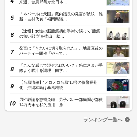
来週、台風15号が北日本…
「ネパールは天国」蔵内議長の発言が波紋 維
新・吉村代表「福岡県議…
【速報】女性の脳腫瘍摘出手術で誤って“腫瘍
の無い部位”を摘出 脳…
発言は「きれいに切り取られた」…地震直後の
パーティー開催「やって…
「こんな感じで混ぜればいい？」悠仁さまが手
際よく豚汁を調理 同学…
【台風情報】“ノロノロ台風”13号の影響長期
化 沖縄本島は暴風域続…
男性教諭を懲戒免職 男子バレー部顧問が部費
14万円余を私的流用…旅…
ランキング一覧へ