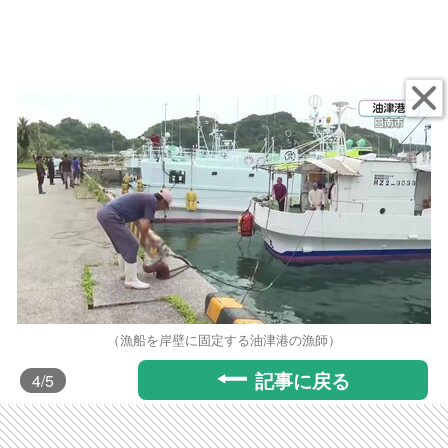
（漁船を岸壁に固定する油津港の漁師）
記事に戻る
4
/5