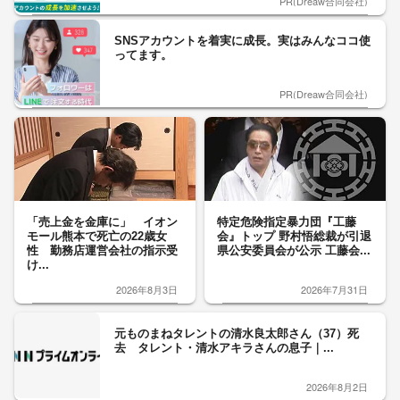
PR(Dreaw合同会社)
SNSアカウントを着実に成長。実はみんなココ使
ってます。
PR(Dreaw合同会社)
「売上金を金庫に」 イオン
特定危険指定暴力団『工藤
モール熊本で死亡の22歳女
会』トップ 野村悟総裁が引退
性 勤務店運営会社の指示受
県公安委員会が公示 工藤会...
け...
2026年8月3日
2026年7月31日
元ものまねタレントの清水良太郎さん（37）死
去 タレント・清水アキラさんの息子｜...
2026年8月2日