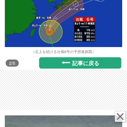
（北上を続ける台風6号の予想進路図）
記事に戻る
2
/5