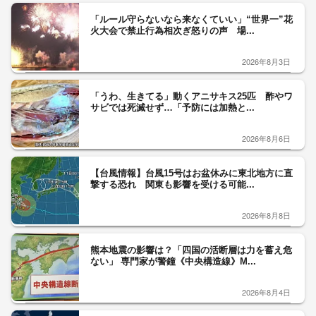
「ルール守らないなら来なくていい」“世界一”花
火大会で禁止行為相次ぎ怒りの声 場...
2026年8月3日
「うわ、生きてる」動くアニサキス25匹 酢やワ
サビでは死滅せず…「予防には加熱と...
2026年8月6日
【台風情報】台風15号はお盆休みに東北地方に直
撃する恐れ 関東も影響を受ける可能...
2026年8月8日
熊本地震の影響は？「四国の活断層は力を蓄え危
ない」 専門家が警鐘《中央構造線》M...
2026年8月4日