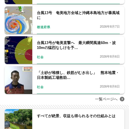
台風13号 奄美地方全域と沖縄本島地方が暴風域
に
2026年8月7日
都道府県
台風13号が奄美直撃へ 最大瞬間風速60m・波
10mの猛烈なしけを予…
2026年8月6日
社会
「土砂が堆積し、鉄筋がむき出し」 熊本地震・
日本製紙工場救助…
2026年8月6日
社会
一覧ページへ
すべてが絶景、収益も得られるその仕組みとは