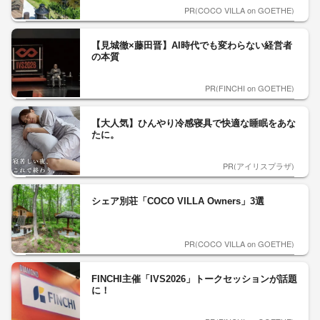
PR(COCO VILLA on GOETHE)
【見城徹×藤田晋】AI時代でも変わらない経営者
の本質
PR(FINCHI on GOETHE)
【大人気】ひんやり冷感寝具で快適な睡眠をあな
たに。
PR(アイリスプラザ)
シェア別荘「COCO VILLA Owners」3選
PR(COCO VILLA on GOETHE)
FINCHI主催「IVS2026」トークセッションが話題
に！