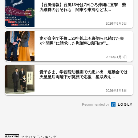
【台風情報】台風13号は7日ごろ沖縄に直撃 勢
力維持のおそれも 関東や東海など太...
2026年8月3日
妻が自宅で不倫…20年以上も裏切られ続けた夫
が“間男”に請求した慰謝料1億円の行...
2026年1月8日
愛子さま、学習院幼稚園での思い出 運動会では
天皇皇后両陛下が笑顔で応援 星取表を...
2026年8月8日
Recommended by
アクセスランキング