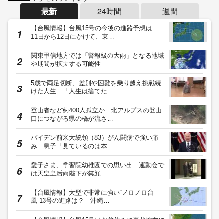
最新
24時間
週間
【台風情報】台風15号の今後の進路予想は
11日から12日にかけて、東…
関東甲信地方では「警報級の大雨」となる地域
や期間が拡大する可能性…
5歳で両足切断、差別や困難を乗り越え挑戦続
けた人生 「人生は捨てた…
登山者など約400人孤立か 北アルプスの登山
口につながる県の橋が流さ…
バイデン前米大統領（83）がん闘病で強い痛
み 息子「見ているのは本…
愛子さま、学習院幼稚園での思い出 運動会で
は天皇皇后両陛下が笑顔…
【台風情報】大型で非常に強い“ノロノロ台
風”13号の進路は？ 沖縄…