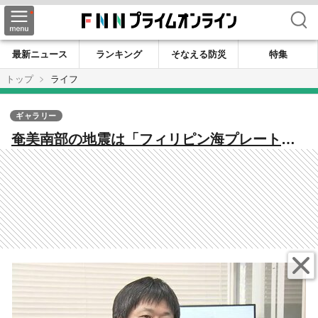
検索
最新ニュース
ランキング
そなえる防災
特集
トップ
ライフ
ギャラリー
奄美南部の地震は「フィリピン海プレートの
中で起きた地震」か 震源域で2000年以降4回
発生 専門家「通常の範囲内」と説明