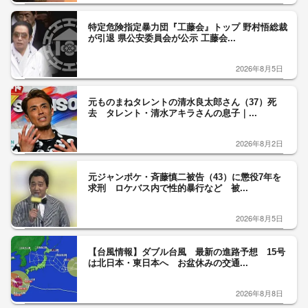
特定危険指定暴力団『工藤会』トップ 野村悟総裁
が引退 県公安委員会が公示 工藤会...
2026年8月5日
元ものまねタレントの清水良太郎さん（37）死
去 タレント・清水アキラさんの息子｜...
2026年8月2日
元ジャンポケ・斉藤慎二被告（43）に懲役7年を
求刑 ロケバス内で性的暴行など 被...
2026年8月5日
【台風情報】ダブル台風 最新の進路予想 15号
は北日本・東日本へ お盆休みの交通...
2026年8月8日