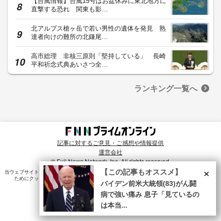
【台風情報】台風15号はお盆休みに東北地方に
直撃する恐れ 関東も影…
北アルプス槍ヶ岳で若い男性の遺体を発見 熟
達者向けの難所の北鎌尾…
高市総理 非核三原則「堅持している」 長崎
平和祈念式典あいさつ全…
ランキング一覧へ
記事に対するご意見・ご感想や情報提供
運営会社
© Fuji News Network, Inc. All rights reserved.
×
【この記事もオススメ】
当ウェブサイトでは、ユーザのニーズ・興味・関⼼に合致したコンテンツや広告配信を提供する
ためにクッキーを使⽤しています。詳細は、
プライバシーポリシー
をご確認ください。
バイデン前米大統領(83)がん闘
病で強い痛み 息子「見ているの
は本当...