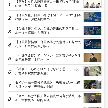
【速報】女性の脳腫瘍摘出手術で誤って“腫瘍
の無い部位”を摘出 脳…
【台風情報】台風15号は来週、東日本や北日本
に接近か お盆期間中の…
【台風情報】ダブル台風の週末の進路予想は
本州は土曜晴れも日曜は…
【台風最新情報】台風15号がお盆休み直撃のお
それ 列島に台風が接近…
「生涯考え続けてください」江別市男子大学生
集団暴行死 主犯格・当…
「社会に出られる確率ほぼないと思っている」
川村葉音被告に無期懲役…
タイの中高一貫校で銃乱射 教職員5人死亡20
人以上けが 容疑者の14歳…
「ネパールは天国」蔵内議長の発言が波紋 維
新・吉村代表「福岡県議…