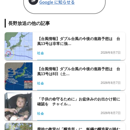
長野放送の他の記事
【台風情報】ダブル台風の今後の進路予想は 台
風13号は非常に強…
2026年8月7日
社会
【台風情報】ダブル台風の今後の進路予想は 台
風13号は8日（土…
2026年8月7日
社会
「子供の命守るために」お盆休みのお出かけ前に
確認を チャイル…
2026年8月7日
社会
廃校の教室が「醸造所」に 飯綱の醸造家が挑む