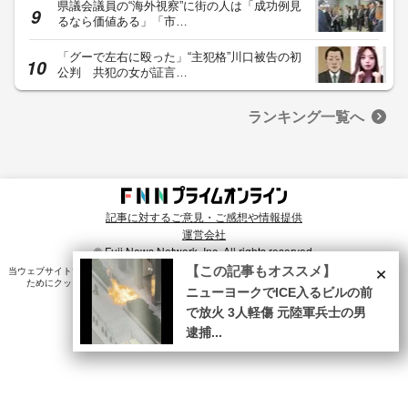
県議会議員の“海外視察”に街の人は「成功例見
るなら価値ある」「市…
「グーで左右に殴った」“主犯格”川口被告の初
公判 共犯の女が証言…
ランキング一覧へ
記事に対するご意見・ご感想や情報提供
運営会社
© Fuji News Network, Inc. All rights reserved.
×
【この記事もオススメ】
当ウェブサイトでは、ユーザのニーズ・興味・関⼼に合致したコンテンツや広告配信を提供する
ためにクッキーを使⽤しています。詳細は、
プライバシーポリシー
をご確認ください。
ニューヨークでICE入るビルの前
で放火 3人軽傷 元陸軍兵士の男
逮捕...