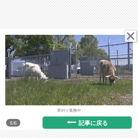
草刈り業務中
記事に戻る
5
/6