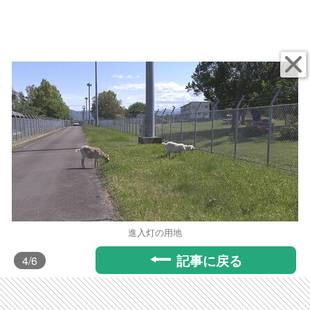
進入灯の用地
記事に戻る
4
/6