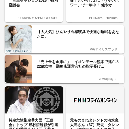
「竜王セッション2026」特別
薬」といっしょに「うがいパ
座談会
ワー」で一年中！ 健やか
PR(SAPIX YOZEMI GROUP)
PR(iNova｜Hugkum)
【大人気】ひんやり冷感寝具で快適な睡眠をあな
たに。
PR(アイリスプラザ)
「売上金を金庫に」 イオンモール熊本で死亡の
22歳女性 勤務店運営会社の指示受け...
2026年8月3日
特定危険指定暴力団『工藤
元ものまねタレントの清水良
会』トップ 野村悟総裁が引退
太郎さん（37）死去 タレン