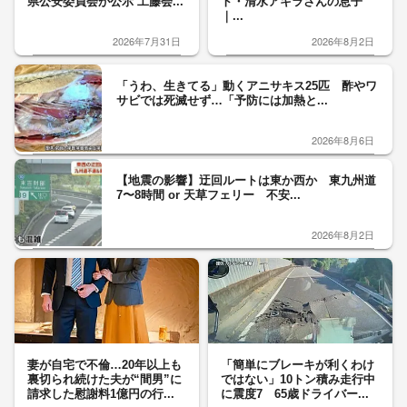
県公安委員会が公示 工藤会...
ト・清水アキラさんの息子
｜...
2026年7月31日
2026年8月2日
「うわ、生きてる」動くアニサキス25匹 酢やワ
サビでは死滅せず…「予防には加熱と...
2026年8月6日
【地震の影響】迂回ルートは東か西か 東九州道
7〜8時間 or 天草フェリー 不安...
2026年8月2日
妻が自宅で不倫…20年以上も
「簡単にブレーキが利くわけ
裏切られ続けた夫が“間男”に
ではない」10トン積み走行中
請求した慰謝料1億円の行...
に震度7 65歳ドライバー...