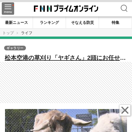
検索
最新ニュース
ランキング
そなえる防災
特集
トップ
ライフ
ギャラリー
松本空港の草刈り「ヤギさん」2頭にお任せ
職員の負担軽減に 毎朝8時～夕方4時頃まで
勤務 「働きっぷりがいい」と評判の「ひー
ちゃん」「まーちゃん」 地域の憩いの場に
もなればと期待