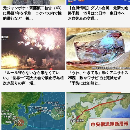
元ジャンポケ・斉藤慎二被告（43）
【台風情報】ダブル台風 最新の進
に懲役7年を求刑 ロケバス内で性
路予想 15号は北日本・東日本へ
的暴行など 被...
お盆休みの交通...
「ルール守らないなら来なくてい
「うわ、生きてる」動くアニサキス
い」“世界一”花火大会で禁止行為相
25匹 酢やワサビでは死滅せず…
次ぎ怒りの声 場...
「予防には加熱と...