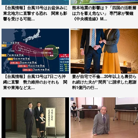
【台風情報】台風15号はお盆休みに
熊本地震の影響は？「四国の活断層
東北地方に直撃する恐れ 関東も影
は力を蓄え危ない」 専門家が警鐘
響を受ける可能...
《中央構造線》M...
【台風情報】台風13号は7日ごろ沖
妻が自宅で不倫…20年以上も裏切ら
縄に直撃 勢力維持のおそれも 関
れ続けた夫が“間男”に請求した慰謝
東や東海など太...
料1億円の行...