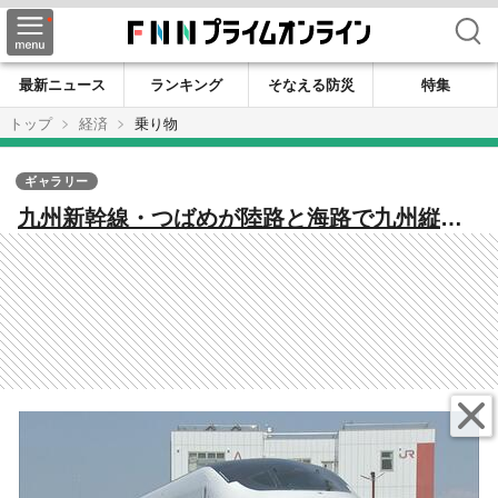
検索
最新ニュース
ランキング
そなえる防災
特集
トップ
経済
乗り物
ギャラリー
九州新幹線・つばめが陸路と海路で九州縦断
『つばめの大冒険』がスタート 全線開業15
年と熊本地震から10年の節目【熊本発】