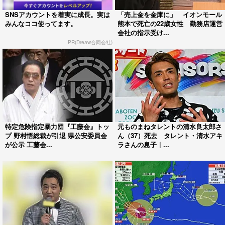
SNSアカウントを着実に成長。実は
「売上金を金庫に」 イオンモール
みんなココ使ってます。
熊本で死亡の22歳女性 勤務店運営
会社の指示受け...
PR(Dreaw合同会社)
特定危険指定暴力団『工藤会』トッ
元ものまねタレントの清水良太郎さ
プ 野村悟総裁が引退 県公安委員会
ん（37）死去 タレント・清水アキ
が公示 工藤会...
ラさんの息子｜...