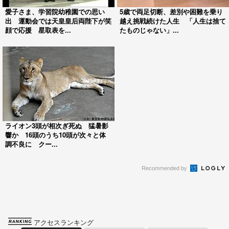
愛子さま、学習院幼稚園での思い
5歳で両足切断、差別や困難を乗り
出 運動会では天皇皇后両陛下が笑
越え挑戦続けた人生 「人生は捨て
顔で応援 星取表を...
たものじゃない」...
ライオン3頭が相次ぎ死ぬ 猛暑影
響か 16頭のうち10頭が次々と体
調不良に クー...
Recommended by
アクセスランキング