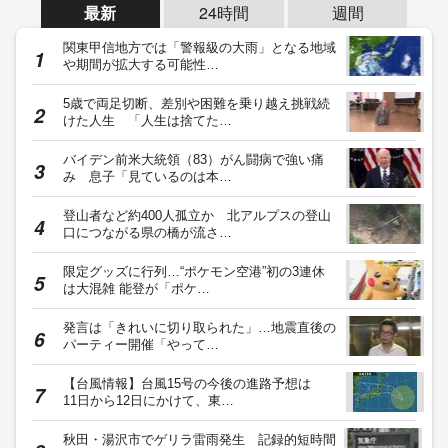
最新
24時間
週間
関東甲信地方では「警報級の大雨」となる地域
や期間が拡大する可能性…
5歳で両足切断、差別や困難を乗り越え挑戦続
けた人生 「人生は捨てた…
バイデン前米大統領（83）がん闘病で強い痛
み 息子「見ているのは本…
登山者など約400人孤立か 北アルプスの登山
口につながる県の橋が流さ…
限定グッズに行列…“ポケモン空港”初の3連休
は大混雑 能登が「ポケ…
発言は「きれいに切り取られた」…地震直後の
パーティー開催「やって…
【台風情報】台風15号の今後の進路予想は
11日から12日にかけて、東…
秋田・湯沢市でゲリラ雷雨発生 記録的短時間