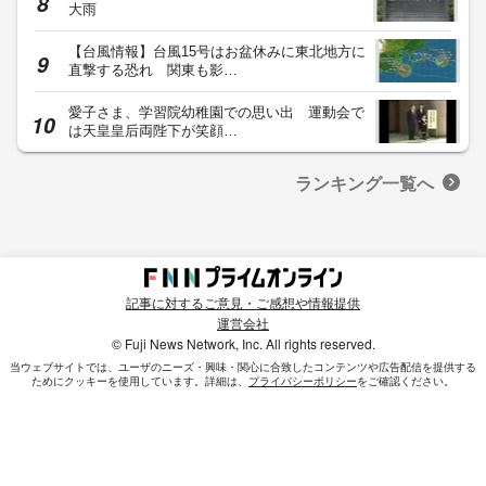
大雨
【台風情報】台風15号はお盆休みに東北地方に
直撃する恐れ 関東も影…
愛子さま、学習院幼稚園での思い出 運動会で
は天皇皇后両陛下が笑顔…
ランキング一覧へ
記事に対するご意見・ご感想や情報提供
運営会社
© Fuji News Network, Inc. All rights reserved.
当ウェブサイトでは、ユーザのニーズ・興味・関⼼に合致したコンテンツや広告配信を提供する
ためにクッキーを使⽤しています。詳細は、
プライバシーポリシー
をご確認ください。