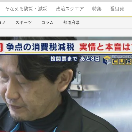
そなえる防災・減災
政治スクエア
特集
番組発
タメ
スポーツ
コラム
都道府県