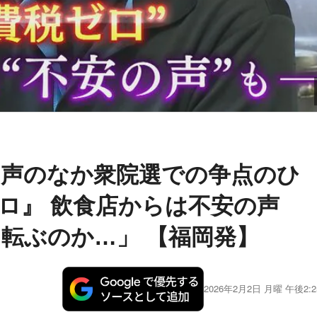
の声のなか衆院選での争点のひ
ロ』 飲食店からは不安の声
転ぶのか…」 【福岡発】
2026年2月2日 月曜 午後2:2