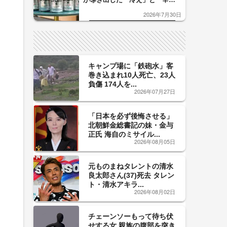
口」のおいしい関係 青く変化
2026年7月30日
した「辛口カーブ」が飲み頃の
サイン！
キャンプ場に「鉄砲水」客
巻き込まれ10人死亡、23人
負傷 174人を...
2026年07月27日
「日本を必ず後悔させる」
北朝鮮金総書記の妹・金与
正氏 海自のミサイル...
2026年08月05日
元ものまねタレントの清水
良太郎さん(37)死去 タレン
ト・清水アキラ...
2026年08月02日
チェーンソーもって待ち伏
せする女 親族の腹部を突き