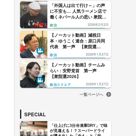
「外国人は出て行け～」の声
に不安も… 人気ラーメン店で
働くネパール人の思い 衆院選
の争点のひとつに浮上した
2026年2月2日
政治
『外国人政策』 【福岡発】
【ノーカット動画】減税日
本・ゆうこく連合：原口共同
代表 第一声 【衆院選
2026】
2026年1月27日
政治
【ノーカット動画】チームみ
らい：安野党首 第一声
【衆院選2026】
2026年1月27日
政治スクエア
一覧ページへ
SPECIAL
PR
「仕上げに3分冷凍庫DRY」で味
が見違える！？スーパードライ
が導き出した「冷え」と「辛