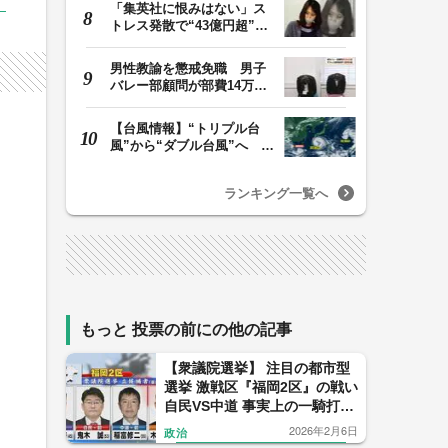
「集英社に恨みはない」ス
トレス発散で“43億円超”の
ジャンプグッズ…
男性教諭を懲戒免職 男子
バレー部顧問が部費14万円
余を私的流用…旅…
【台風情報】“トリプル台
風”から“ダブル台風”へ 13
号、15号とも…
ランキング一覧へ
もっと 投票の前にの他の記事
【衆議院選挙】 注目の都市型
選挙 激戦区『福岡2区』の戦い
自民VS中道 事実上の一騎打ち
6度目の因縁対決を制するの
2026年2月6日
政治
は…