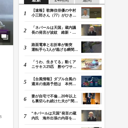
【速報】歌舞伎俳優の中村
小三郎さん（77）がひき逃
げ疑いで書類送検…
「ネパールは天国」蔵内議
長の発言が波紋 維新・吉
村代表「福岡県議…
路面電車と右折車が衝突
運転手ら3人が逃げる瞬間
車を置いて堂々と…
「うわ、生きてる」動くア
ニサキス25匹 酢やワサビ
では死滅せず…「…
【台風情報】ダブル台風の
週末の進路予想は 本州は
土曜晴れも日曜は…
妻が自宅で不倫…20年以上
も裏切られ続けた夫が“間
男”に請求した慰…
“ネパールは天国”発言の蔵
5
内氏 海外出張の内容を説
明「心の豊かさ…