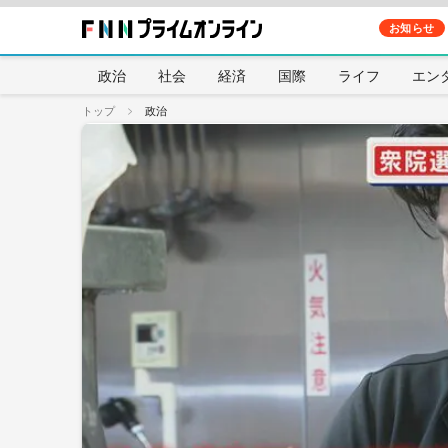
お知らせ
政治
社会
経済
国際
ライフ
エン
トップ
政治