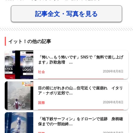
記事全文・写真を見る
イット！の他の記事
「怖い…もう怖いです」SNSで「無料で差し上げ
ます」詐欺急増 …
2026年8月8日
社会
目の前にがれきの山…住宅近くで崖崩れ イタリ
ア・ナポリ近郊で…
2026年8月8日
国際
「地下鉄サーフィン」をドローンで追跡 身柄確
保までの一部始終…
2026年8月8日