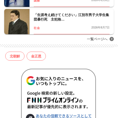
国際
「生涯考え続けてください」江別市男子大学生集
団暴行死 主犯格…
2026年8月7日
社会
一覧ページへ
北朝鮮
金正恩