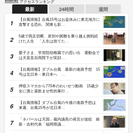
アクセスランキング
最新
24時間
週間
【台風情報】台風15号はお盆休みに東北地方に
直撃する恐れ 関東も影…
5歳で両足切断、差別や困難を乗り越え挑戦続
けた人生 「人生は捨てた…
愛子さま、学習院幼稚園での思い出 運動会で
は天皇皇后両陛下が笑顔…
【台風情報】ダブル台風 最新の進路予想 15
号は北日本・東日本へ …
押収スマホから770本のわいせつ動画 15歳少
女に酒と薬飲ませ性的暴行…
【台風情報】ダブル台風の今後の進路予想は
来週、台風15号が北日本…
「ネパールは天国」蔵内議長の発言が波紋 維
新・吉村代表「福岡県議…