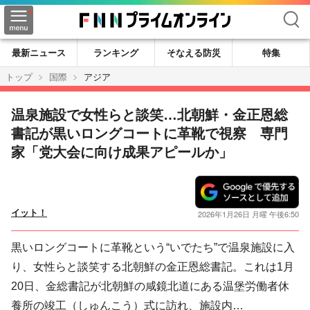
検索
最新ニュース
ランキング
そなえる防災
特集
トップ
国際
アジア
温泉施設で女性らと談笑…北朝鮮・金正恩総
書記が黒いロングコートに革靴で視察 専門
家「党大会に向け成果アピールか」
イット！
2026年1月26日 月曜 午後6:50
黒いロングコートに革靴という“いでたち”で温泉施設に入
り、女性らと談笑する北朝鮮の金正恩総書記。これは1月
20日、金総書記が北朝鮮の咸鏡北道にある温堡労働者休
養所の竣工（しゅんこう）式に訪れ、施設内…