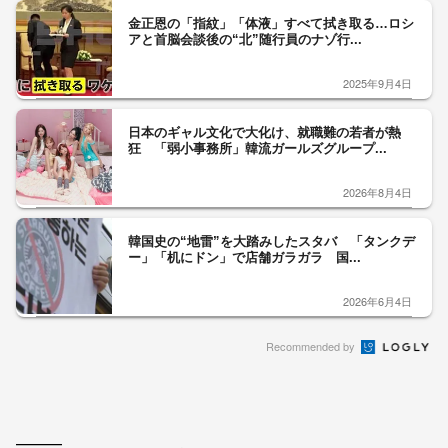
金正恩の「指紋」「体液」すべて拭き取る…ロシ
アと首脳会談後の“北”随行員のナゾ行...
2025年9月4日
日本のギャル文化で大化け、就職難の若者が熱
狂 「弱小事務所」韓流ガールズグループ...
2026年8月4日
韓国史の“地雷”を大踏みしたスタバ 「タンクデ
ー」「机にドン」で店舗ガラガラ 国...
2026年6月4日
Recommended by