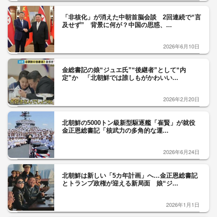
「非核化」が消えた中朝首脳会談 2回連続で“言
及せず” 背景に何が？中国の思惑、...
2026年6月10日
金総書記の娘“ジュエ氏”“後継者”として“内
定”か 「北朝鮮では誰しもがかわいい...
2026年2月20日
北朝鮮の5000トン級新型駆逐艦「崔賢」が就役
金正恩総書記「核武力の多角的な運...
2026年6月24日
北朝鮮は新しい「5カ年計画」へ…金正恩総書記
とトランプ政権が迎える新局面 娘“ジ...
2026年1月1日