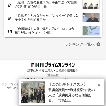
【速報】女性の脳腫瘍摘出手術で誤って“腫瘍
の無い部位”を摘出 脳…
「性欲抑えきれなかった」“カッター”で脅し女
子中学生を性的暴行か…
【台風情報】大型で非常に強い“ノロノロ台
風”13号の進路は？ 沖縄…
ランキング一覧へ
記事に対するご意見・ご感想や情報提供
運営会社
© Fuji News Network, Inc. All rights reserved.
×
【この記事もオススメ】
当ウェブサイトでは、ユーザのニーズ・興味・関⼼に合致したコンテンツや広告配信を提供する
ためにクッキーを使⽤しています。詳細は、
プライバシーポリシー
をご確認ください。
県議会議員の“海外視察”に街の
人は「成功例見るなら価値あ
る」「市民は...