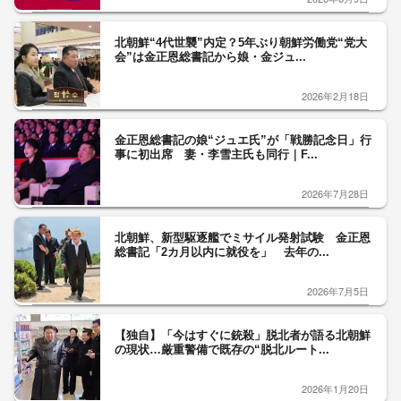
北朝鮮“4代世襲”内定？5年ぶり朝鮮労働党“党大
会”は金正恩総書記から娘・金ジュ...
2026年2月18日
金正恩総書記の娘“ジュエ氏”が「戦勝記念日」行
事に初出席 妻・李雪主氏も同行｜F...
2026年7月28日
北朝鮮、新型駆逐艦でミサイル発射試験 金正恩
総書記「2カ月以内に就役を」 去年の...
2026年7月5日
【独自】「今はすぐに銃殺」脱北者が語る北朝鮮
の現状…厳重警備で既存の“脱北ルート...
2026年1月20日