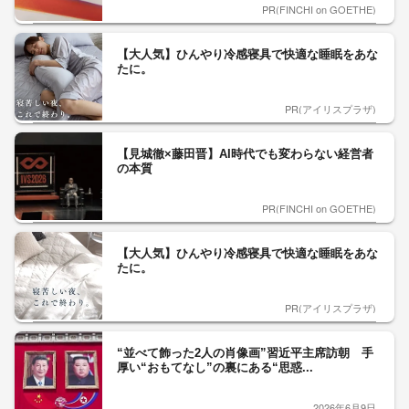
PR(FINCHI on GOETHE)
【大人気】ひんやり冷感寝具で快適な睡眠をあな
たに。
PR(アイリスプラザ)
【見城徹×藤田晋】AI時代でも変わらない経営者
の本質
PR(FINCHI on GOETHE)
【大人気】ひんやり冷感寝具で快適な睡眠をあな
たに。
PR(アイリスプラザ)
“並べて飾った2人の肖像画”習近平主席訪朝 手
厚い“おもてなし”の裏にある“思惑...
2026年6月9日