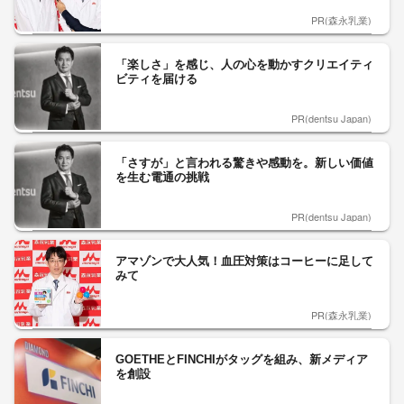
PR(森永乳業)
「楽しさ」を感じ、人の心を動かすクリエイティ
ビティを届ける
PR(dentsu Japan)
「さすが」と言われる驚きや感動を。新しい価値
を生む電通の挑戦
PR(dentsu Japan)
アマゾンで大人気！血圧対策はコーヒーに足して
みて
PR(森永乳業)
GOETHEとFINCHIがタッグを組み、新メディア
を創設