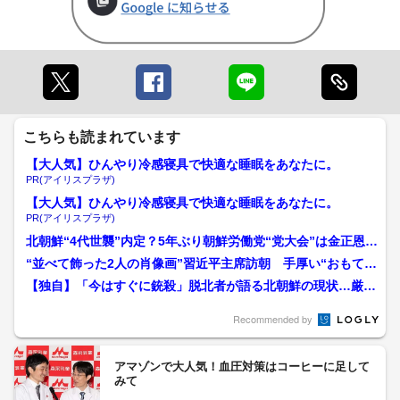
こちらも読まれています
【大人気】ひんやり冷感寝具で快適な睡眠をあなたに。
PR(アイリスプラザ)
【大人気】ひんやり冷感寝具で快適な睡眠をあなたに。
PR(アイリスプラザ)
北朝鮮“4代世襲”内定？5年ぶり朝鮮労働党“党大会”は金正恩総
書記から娘・金ジュ...
“並べて飾った2人の肖像画”習近平主席訪朝 手厚い“おもてな
し”の裏にある“思惑...
【独自】「今はすぐに銃殺」脱北者が語る北朝鮮の現状…厳重
警備で既存の“脱北ルート...
Recommended by
アマゾンで大人気！血圧対策はコーヒーに足して
みて