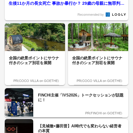
弁護士の魅力を知ってもら...
生後11か月の長女死亡 事故か暴行か？ 29歳の母親に無罪判決
裁判長「間違いな...
Recommended by
全国の絶景ポイントにサウナ
全国の絶景ポイントにサウナ
付きのシェア別荘を展開
付きのシェア別荘を展開
PR(COCO VILLA on GOETHE)
PR(COCO VILLA on GOETHE)
FINCHI主催「IVS2026」トークセッションが話題
に！
PR(FINCHI on GOETHE)
【見城徹×藤田晋】AI時代でも変わらない経営者
の本質