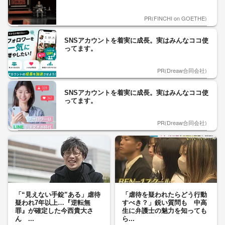
PR(FINCHI on GOETHE)
SNSアカウントを着実に成長。実はみんなココ使
ってます。
PR(Dreaw合同会社)
SNSアカウントを着実に成長。実はみんなココ使
ってます。
PR(Dreaw合同会社)
「“見えない手錠”ある」虐待
「虐待を疑われたらどう行動
疑われ7年以上…『逆転無
すべき？」鋭い質問も 中高
罪』が確定した今西貴大さ
生に弁護士の魅力を知っても
ん ...
ら...