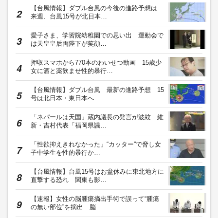
【台風情報】ダブル台風の今後の進路予想は
来週、台風15号が北日本…
愛子さま、学習院幼稚園での思い出 運動会で
は天皇皇后両陛下が笑顔…
押収スマホから770本のわいせつ動画 15歳少
女に酒と薬飲ませ性的暴行…
【台風情報】ダブル台風 最新の進路予想 15
号は北日本・東日本へ …
「ネパールは天国」蔵内議長の発言が波紋 維
新・吉村代表「福岡県議…
「性欲抑えきれなかった」“カッター”で脅し女
子中学生を性的暴行か…
【台風情報】台風15号はお盆休みに東北地方に
直撃する恐れ 関東も影…
【速報】女性の脳腫瘍摘出手術で誤って“腫瘍
の無い部位”を摘出 脳…