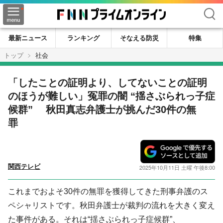
検索
最新ニュース
ランキング
そなえる防災
特集
トップ
社会
「したことの証明より、してないことの証明
のほうが難しい」冤罪の闇 “揺さぶられっ子症
候群” 秋田真志弁護士が挑んだ30件の無
罪
関西テレビ
2025年10月11日 土曜 午後8:00
これまでおよそ30件の無罪を獲得してきた刑事弁護のス
ペシャリストです。秋田弁護士が裁判の流れを大きく変え
た事件がある。それは“揺さぶられっ子症候群”、