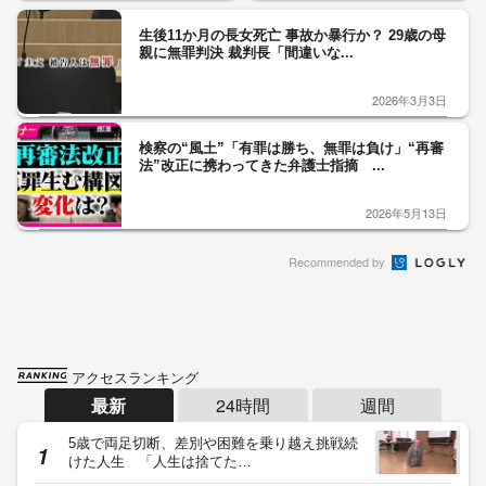
生後11か月の長女死亡 事故か暴行か？ 29歳の母
親に無罪判決 裁判長「間違いな...
2026年3月3日
検察の“風土”「有罪は勝ち、無罪は負け」“再審
法”改正に携わってきた弁護士指摘 ...
2026年5月13日
Recommended by
アクセスランキング
最新
24時間
週間
5歳で両足切断、差別や困難を乗り越え挑戦続
けた人生 「人生は捨てた…