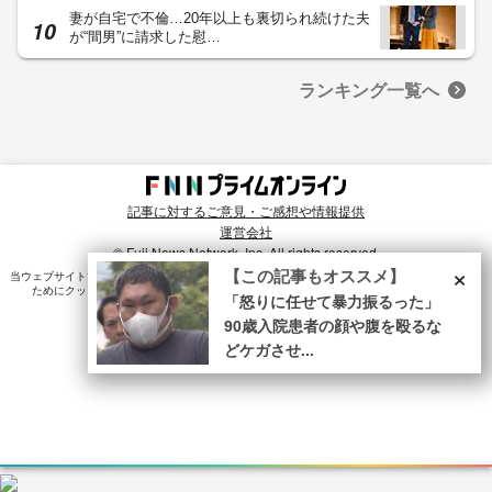
妻が自宅で不倫…20年以上も裏切られ続けた夫
が“間男”に請求した慰…
ランキング一覧へ
記事に対するご意見・ご感想や情報提供
運営会社
© Fuji News Network, Inc. All rights reserved.
×
【この記事もオススメ】
当ウェブサイトでは、ユーザのニーズ・興味・関⼼に合致したコンテンツや広告配信を提供する
ためにクッキーを使⽤しています。詳細は、
プライバシーポリシー
をご確認ください。
「怒りに任せて暴力振るった」
90歳入院患者の顔や腹を殴るな
どケガさせ...