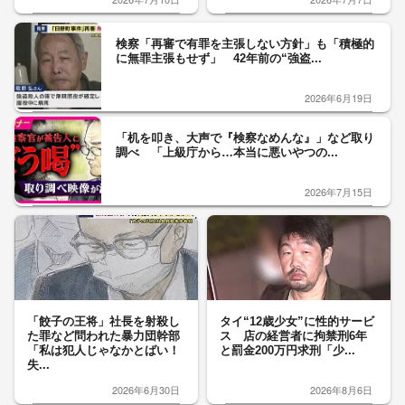
検察「再審で有罪を主張しない方針」も「積極的
に無罪主張もせず」 42年前の“強盗...
2026年6月19日
「机を叩き、大声で『検察なめんな』」など取り
調べ 「上級庁から…本当に悪いやつの...
2026年7月15日
「餃子の王将」社長を射殺し
タイ“12歳少女”に性的サービ
た罪など問われた暴力団幹部
ス 店の経営者に拘禁刑6年
「私は犯人じゃなかとばい！
と罰金200万円求刑「少...
失...
2026年6月30日
2026年8月6日