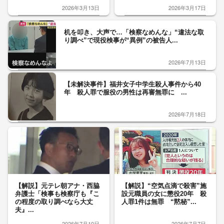
2026年3月13日
2026年3月17日
机を叩き、大声で…「検察なめんな」“違法な取
り調べ”で現役検事が“異例”の被告人...
2026年7月13日
【未解決事件】福井女子中学生殺人事件から40
年 殺人罪で服役の男性は再審無罪に ...
2026年7月18日
【解説】元テレ朝アナ・西脇
【解説】“空気点滴で殺害”施
弁護士「検事も検察庁も『こ
設元職員の女に懲役20年 殺
の程度の取り調べなら大丈
人罪1件は無罪 “黙秘”...
夫』...
2026年7月10日
2026年7月7日