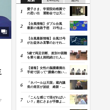
愛子さま、学習院幼稚園で
の思い出 運動会では天皇
皇后両陛下が笑顔…
【台風情報】ダブル台風
最新の進路予想 15号は北
日本・東日本へ …
【台風最新情報】台風15号
がお盆休み直撃のおそれ
列島に台風が接近…
5歳で両足切断、差別や困難
を乗り越え挑戦続けた人
生 「人生は捨てた…
【速報】女性の脳腫瘍摘出
生
手術で誤って“腫瘍の無い部
位”を摘出 脳…
「ネパールは天国」蔵内議
長の発言が波紋 維新・吉
村代表「福岡県議…
「こんな感じで混ぜればい
7
い？」悠仁さまが手際よく
豚汁を調理 同学…