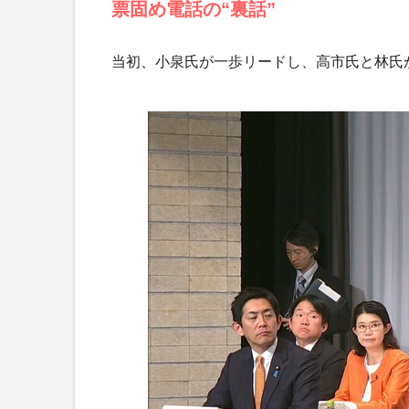
票固め電話の“裏話”
当初、小泉氏が一歩リードし、高市氏と林氏