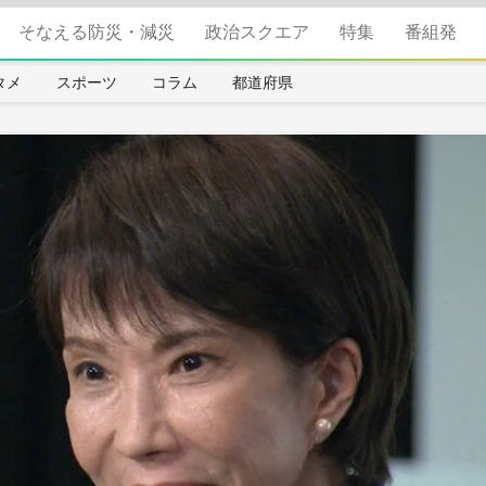
そなえる防災・減災
政治スクエア
特集
番組発
タメ
スポーツ
コラム
都道府県