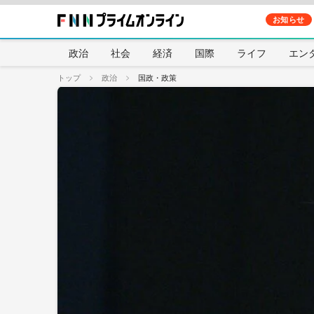
お知らせ
政治
社会
経済
国際
ライフ
エン
トップ
政治
国政・政策