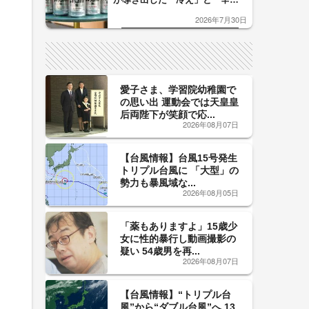
口」のおいしい関係 青く変化
2026年7月30日
した「辛口カーブ」が飲み頃の
サイン！
愛子さま、学習院幼稚園で
の思い出 運動会では天皇皇
后両陛下が笑顔で応...
2026年08月07日
【台風情報】台風15号発生
トリプル台風に 「大型」の
勢力も暴風域な...
2026年08月05日
「薬もありますよ」15歳少
女に性的暴行し動画撮影の
疑い 54歳男を再...
2026年08月07日
【台風情報】“トリプル台
風”から“ダブル台風”へ 13