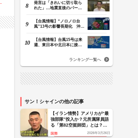
発言は「きれいに切り取ら
れた」…地震直後のパーテ
ィー開催「やって…
【台風情報】“ノロノロ台
風”13号の影響長期化 沖縄
本島は暴風域続…
【台風情報】台風15号は来
週、東日本や北日本に接近
か お盆期間中の…
ランキング一覧へ
サン！シャインの他の記事
【イラン情勢】アメリカが“最
強部隊”投入か？元所属隊員語
る「第82空挺師団」とは？
「我々が出る時はアメリカが
2026年3月26日
国際
本気になった時」