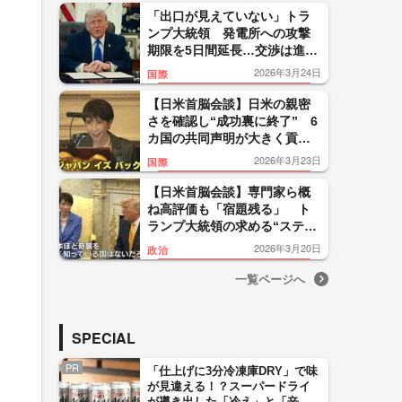
「出口が見えていない」トラ
ンプ大統領 発電所への攻撃
期限を5日間延長…交渉は進ん
でいると主張もイランは否
2026年3月24日
国際
定
【日米首脳会談】日米の親密
さを確認し“成功裏に終了” 6
カ国の共同声明が大きく貢献
か？ 峯村氏「トランプ氏の
2026年3月23日
国際
暴走を止めて、国際協調の方
に戻した」
【日米首脳会談】専門家ら概
ね高評価も「宿題残る」 ト
ランプ大統領の求める“ステッ
プアップ”とは？高市首相「法
2026年3月20日
政治
律の範囲内でしかできない」
一覧ページへ
SPECIAL
PR
「仕上げに3分冷凍庫DRY」で味
が見違える！？スーパードライ
が導き出した「冷え」と「辛