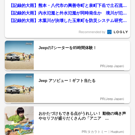
【記録的大雨】熊本・八代市の興善寺町と泉町下岳で土石流が
発生 リフォームしたばか...
【記録的大雨】内水氾濫と外水氾濫が同時発生か 境川が氾濫
した熊本・玉名市を防災シ...
【記録的大雨】木葉川が決壊した玉東町を防災システム研究所
の山村武彦所長が分析 人...
Recommended by
Jeepの7シーターを85時間体験！
PR(Jeep Japan)
Jeep アソビュー！ギフト当たる
PR(Jeep Japan)
おかたづけもできる点がうれしい！ 動物の鳴き声
やセリフが盛りだくさんの「アニア ...
PR(タカラトミー｜Hugkum)