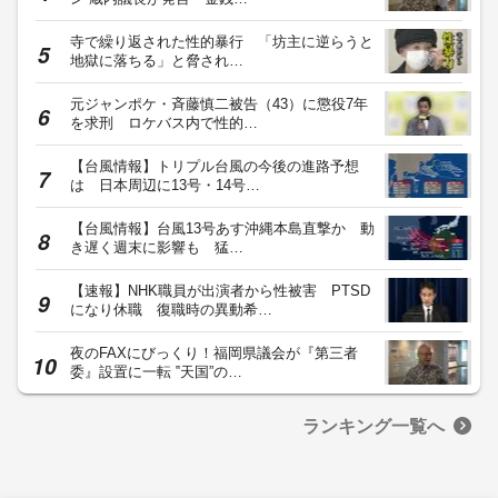
寺で繰り返された性的暴行 「坊主に逆らうと
地獄に落ちる」と脅され…
元ジャンポケ・斉藤慎二被告（43）に懲役7年
を求刑 ロケバス内で性的…
【台風情報】トリプル台風の今後の進路予想
は 日本周辺に13号・14号…
【台風情報】台風13号あす沖縄本島直撃か 動
き遅く週末に影響も 猛…
【速報】NHK職員が出演者から性被害 PTSD
になり休職 復職時の異動希…
夜のFAXにびっくり！福岡県議会が『第三者
委』設置に一転 ‟天国”の…
ランキング一覧へ