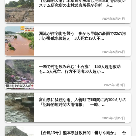
【記録的大雨】木葉川が決壊した玉東町を防災シ
ステム研究所の山村武彦所長が分析 人...
2025年8月21日
濁流が住宅街を襲う 夜から早朝の豪雨で22の河
川が警戒水位超え 3人死亡19人不...
2026年5月26日
一瞬で村を飲み込む“土石流” 150人超を救助
も…5人死亡、行方不明者50人超か...
2025年8月9日
富山県に猛烈な雨、入善町で1時間に約100ミリの
「記録的短時間大雨情報」 一時、...
2026年7月27日
【台風13号】熊本県は数日間「曇りや雨か」 台