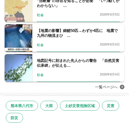
“活断層”の存在を知ることが必要 「いつ動くか
わからない」 …
2026年8月5日
社会
【地震の影響】錦鯉50匹→わずか4匹に 地震で
九州の物流まひ …
2026年8月4日
社会
地図記号に刻まれた先人からの警告 「自然災害
伝承碑」が伝える…
2026年8月4日
社会
一覧ページへ
熊本県八代市
大雨
土砂災害危険区域
災害
防災