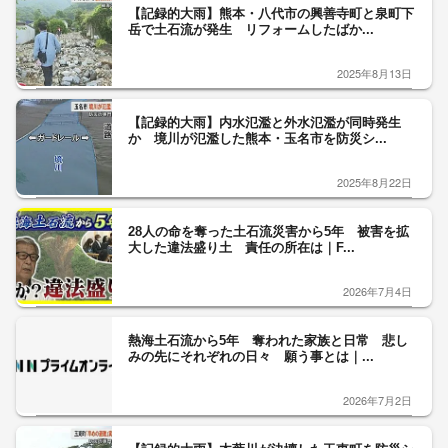
【記録的大雨】熊本・八代市の興善寺町と泉町下
岳で土石流が発生 リフォームしたばか...
2025年8月13日
【記録的大雨】内水氾濫と外水氾濫が同時発生
か 境川が氾濫した熊本・玉名市を防災シ...
2025年8月22日
28人の命を奪った土石流災害から5年 被害を拡
大した違法盛り土 責任の所在は｜F...
2026年7月4日
熱海土石流から5年 奪われた家族と日常 悲し
みの先にそれぞれの日々 願う事とは｜...
2026年7月2日