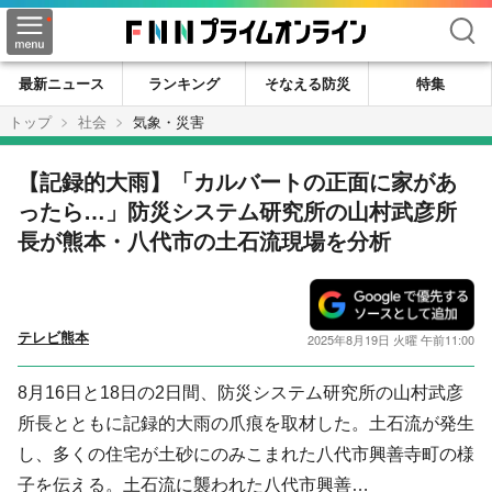
検索
最新ニュース
ランキング
そなえる防災
特集
トップ
社会
気象・災害
【記録的大雨】「カルバートの正面に家があ
ったら…」防災システム研究所の山村武彦所
長が熊本・八代市の土石流現場を分析
テレビ熊本
2025年8月19日 火曜 午前11:00
8月16日と18日の2日間、防災システム研究所の山村武彦
所長とともに記録的大雨の爪痕を取材した。土石流が発生
し、多くの住宅が土砂にのみこまれた八代市興善寺町の様
子を伝える。土石流に襲われた八代市興善…