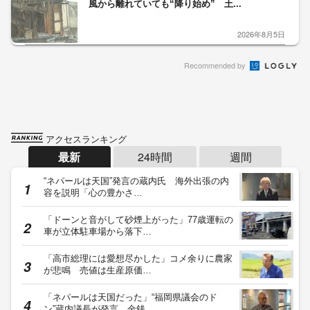
風から離れていても“降り始め” 土...
2026年8月5日
Recommended by
アクセスランキング
最新
24時間
週間
“ネパールは天国”発言の蔵内氏 海外出張の内
容を説明「心の豊かさ…
「ドーンと音がして砂煙上がった」77歳運転の
車が立体駐車場から落下…
「高市総理には愛想尽かした」コメ余りに農家
が悲鳴 売値は生産原価…
「ネパールは天国だった」“福岡県議会のド
ン”蔵内議長が発言 金銭…