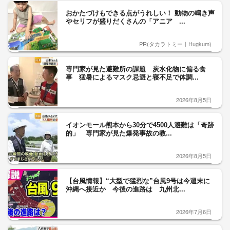
おかたづけもできる点がうれしい！ 動物の鳴き声
やセリフが盛りだくさんの「アニア ...
PR(タカラトミー｜Hugkum)
専門家が見た避難所の課題 炭水化物に偏る食
事 猛暑によるマスク忌避と寝不足で体調...
2026年8月5日
イオンモール熊本から30分で4500人避難は「奇跡
的」 専門家が見た爆発事故の教...
2026年8月5日
【台風情報】“大型で猛烈な”台風9号は今週末に
沖縄へ接近か 今後の進路は 九州北...
2026年7月6日