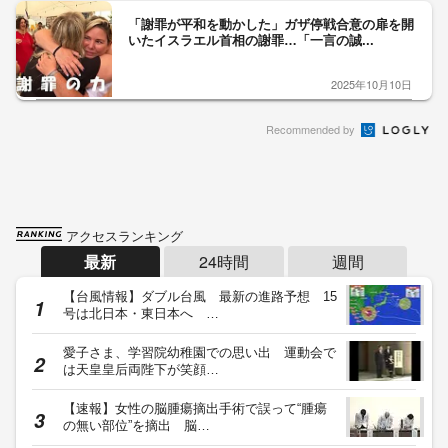
「謝罪が平和を動かした」ガザ停戦合意の扉を開
いたイスラエル首相の謝罪…「一言の誠...
2025年10月10日
Recommended by
アクセスランキング
最新
24時間
週間
【台風情報】ダブル台風 最新の進路予想 15
号は北日本・東日本へ …
愛子さま、学習院幼稚園での思い出 運動会で
は天皇皇后両陛下が笑顔…
【速報】女性の脳腫瘍摘出手術で誤って“腫瘍
の無い部位”を摘出 脳…