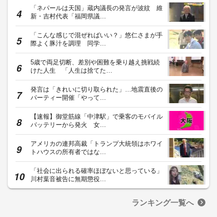
「ネパールは天国」蔵内議長の発言が波紋 維
新・吉村代表「福岡県議…
「こんな感じで混ぜればいい？」悠仁さまが手
際よく豚汁を調理 同学…
5歳で両足切断、差別や困難を乗り越え挑戦続
けた人生 「人生は捨てた…
発言は「きれいに切り取られた」…地震直後の
パーティー開催「やって…
【速報】御堂筋線「中津駅」で乗客のモバイル
バッテリーから発火 女…
アメリカの連邦高裁「トランプ大統領はホワイ
トハウスの所有者ではな…
「社会に出られる確率ほぼないと思っている」
川村葉音被告に無期懲役…
ランキング一覧へ