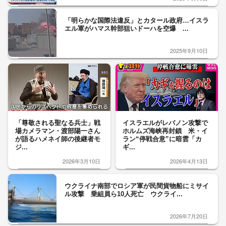
「明らかな国際法違反」とカタール政府…イスラ
エル軍がハマス幹部狙いドーハを空爆 ...
2025年9月10日
「尊敬される聖なる兵士」戦
イスラエルがレバノン攻撃で
場カメラマン・渡部陽一さん
ホルムズ海峡再封鎖 米・イ
が語るハメネイ師の後継者モ
ラン“停戦合意”に暗雲「カ
ジ...
ギ...
2026年3月10日
2026年4月13日
ウクライナ南部でロシア軍が民間貨物船にミサイ
ル攻撃 乗組員ら10人死亡 ウクライ...
2026年7月20日