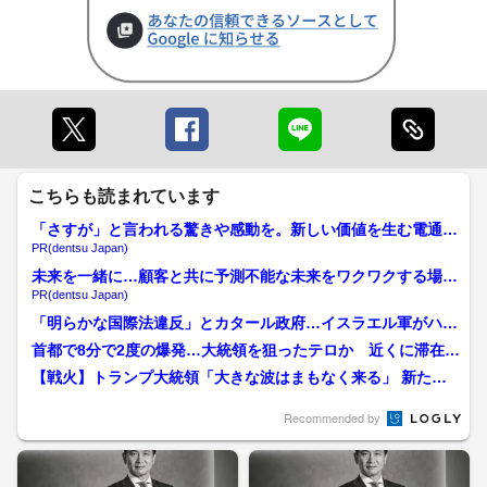
こちらも読まれています
「さすが」と言われる驚きや感動を。新しい価値を生む電通の
挑戦
PR(dentsu Japan)
未来を一緒に…顧客と共に予測不能な未来をワクワクする場所
へ
PR(dentsu Japan)
「明らかな国際法違反」とカタール政府…イスラエル軍がハマ
ス幹部狙いドーハを空爆 ...
首都で8分で2度の爆発…大統領を狙ったテロか 近くに滞在し
ていたフランス・マクロ...
【戦火】トランプ大統領「大きな波はまもなく来る」 新た
な“大規模攻撃”宣言 何を...
Recommended by