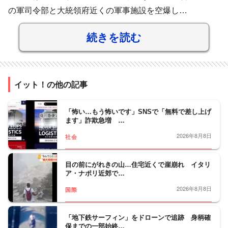
の軍司令部と大統領府近くの軍事施設を空爆し…
続きを読む
イット！の他の記事
「怖い…もう怖いです」SNSで「無料で差し上げ
ます」詐欺急増 …
2026年8月8日
社会
目の前にがれきの山…住宅近くで崖崩れ イタリ
ア・ナポリ近郊で…
2026年8月8日
国際
「地下鉄サーフィン」をドローンで追跡 身柄確
保までの一部始終…