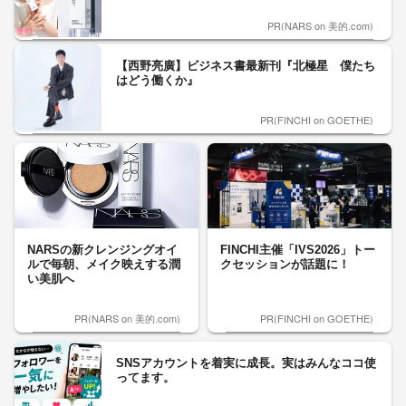
PR(NARS on 美的.com)
【西野亮廣】ビジネス書最新刊『北極星 僕たち
はどう働くか』
PR(FINCHI on GOETHE)
NARSの新クレンジングオイ
FINCHI主催「IVS2026」トー
ルで毎朝、メイク映えする潤
クセッションが話題に！
い美肌へ
PR(NARS on 美的.com)
PR(FINCHI on GOETHE)
SNSアカウントを着実に成長。実はみんなココ使
ってます。