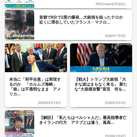
PR(Dreaw合同会社)
首都で8分で2度の爆発…大統領を狙ったテロか
近くに滞在していたフランス・マクロ...
2026年7月9日
本当に「和平合意」は実現す
【戦火】トランプ大統領「大
るのか 「ホルムズ海峡」
きな波はまもなく来る」 新た
「核」は不透明なまま アメ
な“大規模攻撃”宣言 何を...
リカ...
2026年6月16日
2026年3月4日
【解説】「私たちはペルシャ人だ」最高指導者亡
きイランの行方 アラブとは違う、孤高...
2026年3月6日