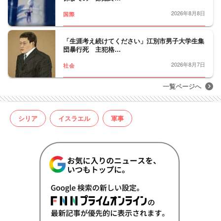
2026年8月8日
国際
「生涯考え続けてください」江別市男子大学生集
団暴行死 主犯格…
2026年8月7日
社会
一覧ページへ
シリア
イスラエル
軍事