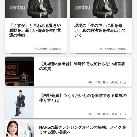
「さすが」と言われる驚きや
現場の「生の声」に耳を傾
感動を。新しい価値を生む電
け、真の解決策を生み出して
通の挑戦
いく
PR(dentsu Japan)
PR(dentsu Japan)
【見城徹×藤田晋】AI時代でも変わらない経営者
の本質
PR(FINCHI on GOETHE)
【西野亮廣】つくりたいものを追求できる環境の
作り方とは
PR(FINCHI on GOETHE)
NARSの新クレンジングオイルで毎朝、メイク映
えする潤い美肌へ