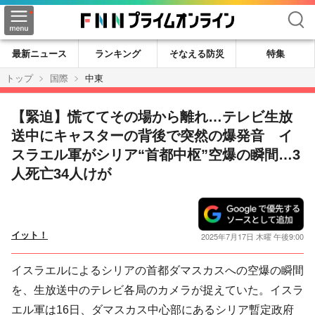
検索
最新ニュース
ランキング
そなえる防災
特集
トップ
国際
中東
【緊迫】慌ててその場から離れ…テレビ生放
送中にキャスターの背後で突然の爆発音 イ
スラエル軍がシリア“首都中枢”空爆の瞬間…3
人死亡34人けが
イット！
2025年7月17日 木曜 午後9:00
イスラエルによるシリアの首都ダマスカスへの空爆の瞬間
を、生放送中のテレビ各局のカメラが捉えていた。イスラ
エル軍は16日、ダマスカス中心部にあるシリア暫定政府