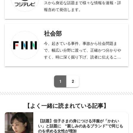
スから身近な話題まで様々な情報を速報・詳
報含めて発信します。
社会部
今、起きている事件、事故から社会問題ま
で、幅広い分野に渡って、正確かつ分かりや
すく、時に深く掘り下げ、読者に伝えること
をモットーとしております。
事件、事故、裁判から、医療、年金、運輸･
交通･国土、教育、科学、宇宙、災害・防災
1
2
など、幅広い分野をフォロー。天皇陛下など
皇室の動向、都政から首都圏自治体の行政も
担当。社会問題、調査報道については、分野
【よく一緒に読まれている記事】
の垣根を越えて取材に取り組んでいます。
【話題】佳子さまの身につける洋服が「かわい
い」と話題に “親しみのあるブランド”で同じも
のを求める女性が増加