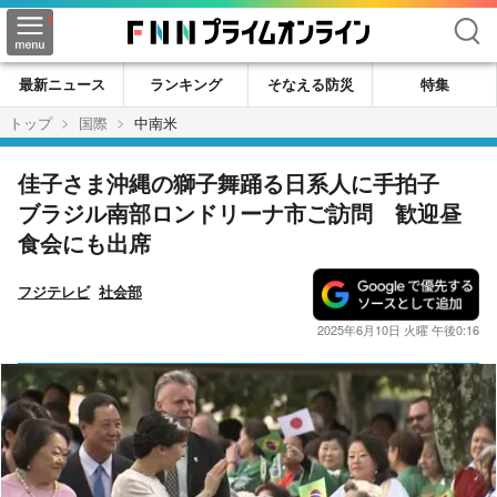
検索
最新ニュース
ランキング
そなえる防災
特集
トップ
国際
中南米
佳子さま沖縄の獅子舞踊る日系人に手拍子
ブラジル南部ロンドリーナ市ご訪問 歓迎昼
食会にも出席
フジテレビ
社会部
2025年6月10日 火曜 午後0:16