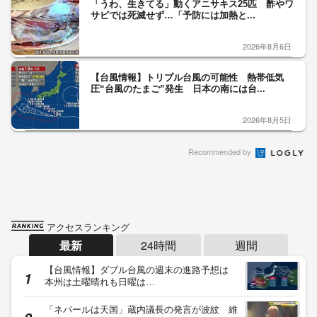
「うわ、生きてる」動くアニサキス25匹 酢やワ
サビでは死滅せず…「予防には加熱と...
2026年8月6日
【台風情報】トリプル台風の可能性 熱帯低気
圧“台風のたまご”発生 日本の南には台...
2026年8月5日
Recommended by
アクセスランキング
最新
24時間
週間
【台風情報】ダブル台風の週末の進路予想は
本州は土曜晴れも日曜は…
「ネパールは天国」蔵内議長の発言が波紋 維