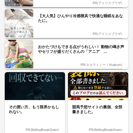
PR(アイリスプラザ)
【大人気】ひんやり冷感寝具で快適な睡眠をあな
たに。
PR(アイリスプラザ)
おかたづけもできる点がうれしい！ 動物の鳴き声
やセリフが盛りだくさんの「アニア ...
PR(タカラトミー｜Hugkum)
その買い方、もう限界かもし
競馬予想サイトの裏側、全部
れない。
書きました。
PR(BettingBreakDown)
PR(BettingBreakDown)