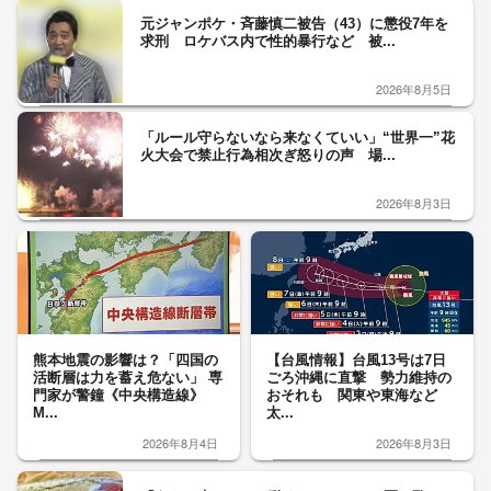
元ジャンポケ・斉藤慎二被告（43）に懲役7年を
求刑 ロケバス内で性的暴行など 被...
2026年8月5日
「ルール守らないなら来なくていい」“世界一”花
火大会で禁止行為相次ぎ怒りの声 場...
2026年8月3日
熊本地震の影響は？「四国の
【台風情報】台風13号は7日
活断層は力を蓄え危ない」 専
ごろ沖縄に直撃 勢力維持の
門家が警鐘《中央構造線》
おそれも 関東や東海など
M...
太...
2026年8月4日
2026年8月3日