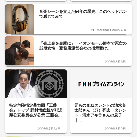
音楽シーンを支えた64年の歴史、このヘッドホン
で感じてみて
PR(Marshall Group AB)
「売上金を金庫に」 イオンモール熊本で死亡の
22歳女性 勤務店運営会社の指示受け...
2026年8月3日
特定危険指定暴力団『工藤
元ものまねタレントの清水良
会』トップ 野村悟総裁が引退
太郎さん（37）死去 タレン
県公安委員会が公示 工藤会...
ト・清水アキラさんの息子
｜...
2026年7月31日
2026年8月2日