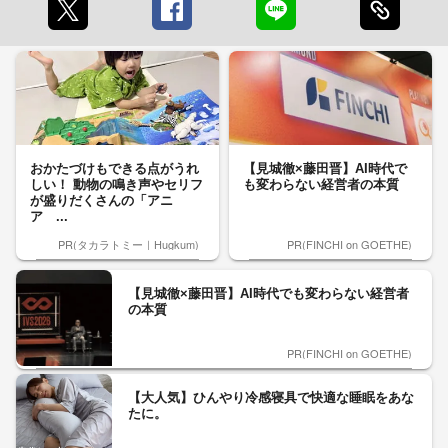
おかたづけもできる点がうれ
【見城徹×藤田晋】AI時代で
しい！ 動物の鳴き声やセリフ
も変わらない経営者の本質
が盛りだくさんの「アニ
ア ...
PR(タカラトミー｜Hugkum)
PR(FINCHI on GOETHE)
【見城徹×藤田晋】AI時代でも変わらない経営者
の本質
PR(FINCHI on GOETHE)
【大人気】ひんやり冷感寝具で快適な睡眠をあな
たに。