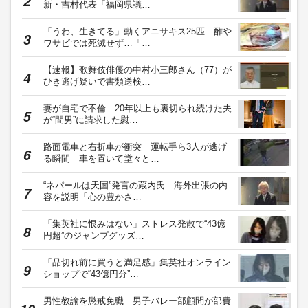
新・吉村代表「福岡県議…
「うわ、生きてる」動くアニサキス25匹 酢や
ワサビでは死滅せず…「…
【速報】歌舞伎俳優の中村小三郎さん（77）が
ひき逃げ疑いで書類送検…
妻が自宅で不倫…20年以上も裏切られ続けた夫
が“間男”に請求した慰…
路面電車と右折車が衝突 運転手ら3人が逃げ
る瞬間 車を置いて堂々と…
“ネパールは天国”発言の蔵内氏 海外出張の内
容を説明「心の豊かさ…
「集英社に恨みはない」ストレス発散で“43億
円超”のジャンプグッズ…
「品切れ前に買うと満足感」集英社オンライン
ショップで“43億円分”…
男性教諭を懲戒免職 男子バレー部顧問が部費