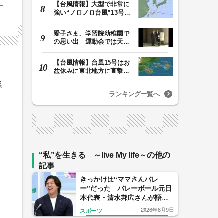
【台風情報】大型で非常に
強い“ノロノロ台風”13号の
進路は？ 沖縄…
愛子さま、学習院幼稚園で
の思い出 運動会では天皇
皇后両陛下が笑顔…
【台風情報】台風15号はお
盆休みに東北地方に直撃す
る恐れ 関東も影…
感
ランキング一覧へ
“私”を生きる ～live My life～の他の
記事
きっかけは“ママさんバレ
ー”だった バレーボール元日
本代表・清水邦広さんが語
る コーチとして「目指すは
2026年8月9日
スポーツ
メダル」