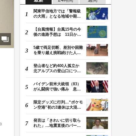
関東甲信地方では「警報級
の大雨」となる地域や期間
が拡大する可能性…
【台風情報】台風15号の今
後の進路予想は 11日から
12日にかけて、東…
5歳で両足切断、差別や困難
を乗り越え挑戦続けた人
生 「人生は捨てた…
登山者など約400人孤立か
北アルプスの登山口につな
がる県の橋が流さ…
バイデン前米大統領（83）
ィ
がん闘病で強い痛み 息子
「見ているのは本…
限定グッズに行列…“ポケモ
ン空港”初の3連休は大混雑
能登が「ポケ…
発言は「きれいに切り取ら
0
れた」…地震直後のパーテ
ィー開催「やって…