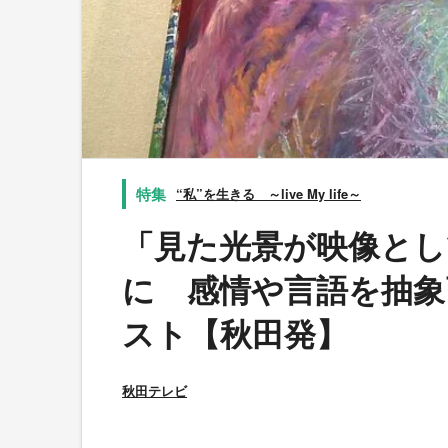
“私”を生きる ～live My life～
「見た光景が映像とし
に 感情や言語を抽象
スト【秋田発】
秋田テレビ