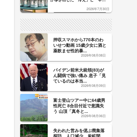
口」のおいしい関係 青く変化
2026年7月30日
した「辛口カーブ」が飲み頃の
サイン！
押収スマホから770本のわ
いせつ動画 15歳少女に酒と
薬飲ませ性的暴...
2026年08月08日
バイデン前米大統領(83)が
ん闘病で強い痛み 息子「見
ているのは本当...
2026年08月09日
富士登山ツアー中に64歳男
性死亡 8合目付近で意識失
う 山頂「真冬と...
2026年08月06日
失われた営みを偲ぶ廃集落
探訪。人口減少、炭鉱閉