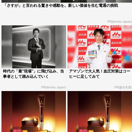
「さすが」と言われる驚きや感動を。新しい価値を生む電通の挑戦
PR(dentsu Japan)
時代の「最"現場"」に飛び込み、当
アマゾンで大人気！血圧対策はコー
事者として踏み込んでいく
ヒーに足してみて
PR(dentsu Japan)
PR(森永乳業)