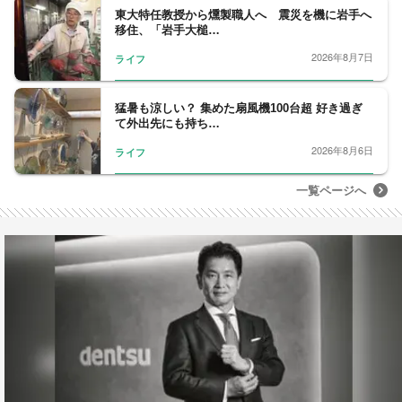
東大特任教授から燻製職人へ 震災を機に岩手へ
移住、「岩手大槌…
2026年8月7日
ライフ
猛暑も涼しい？ 集めた扇風機100台超 好き過ぎ
て外出先にも持ち…
2026年8月6日
ライフ
一覧ページへ