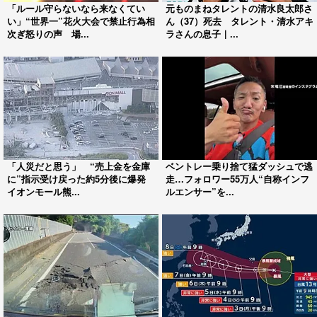
「ルール守らないなら来なくてい
元ものまねタレントの清水良太郎さ
い」“世界一”花火大会で禁止行為相
ん（37）死去 タレント・清水アキ
次ぎ怒りの声 場...
ラさんの息子｜...
「人災だと思う」 “売上金を金庫
ベントレー乗り捨て猛ダッシュで逃
に”指示受け戻った約5分後に爆発
走…フォロワー55万人“自称インフ
イオンモール熊...
ルエンサー”を...