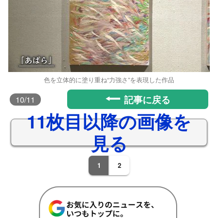
色を立体的に塗り重ね“力強さ”を表現した作品
記事に戻る
10
/11
11枚目以降の画像を
見る
1
2