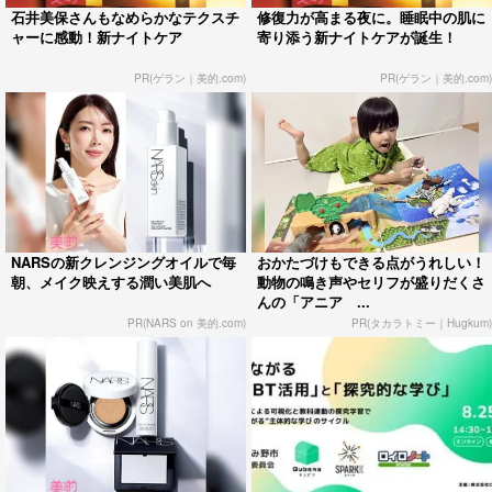
石井美保さんもなめらかなテクスチ
修復力が高まる夜に。睡眠中の肌に
ャーに感動！新ナイトケア
寄り添う新ナイトケアが誕生！
PR(ゲラン｜美的.com)
PR(ゲラン｜美的.com)
NARSの新クレンジングオイルで毎
おかたづけもできる点がうれしい！
朝、メイク映えする潤い美肌へ
動物の鳴き声やセリフが盛りだくさ
んの「アニア ...
PR(NARS on 美的.com)
PR(タカラトミー｜Hugkum)