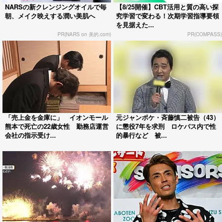
NARSの新クレンジングオイルで毎
【8/25開催】CBT活用と質の高い探
朝、メイク映えする潤い美肌へ
究学習で変わる！次期学習指導要領
を見据えた...
PR(NARS on 美的.com)
PR(COMPASS)
「売上金を金庫に」 イオンモール
元ジャンポケ・斉藤慎二被告（43）
熊本で死亡の22歳女性 勤務店運営
に懲役7年を求刑 ロケバス内で性
会社の指示受け...
的暴行など 被...