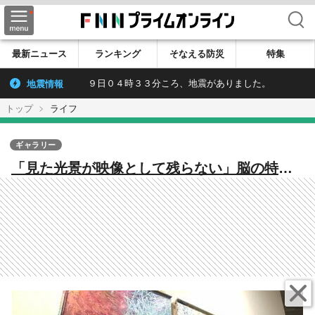
検索
最新ニュース
ランキング
そなえる防災
特集
地震情報
９日０４時３３分ころ、地震がありました。
トップ
ライフ
ギャラリー
「見た光景が映像として残らない」脳の特性
を強みに 感情や言語を抽象画として表現す
る若手アーティスト【秋田発】