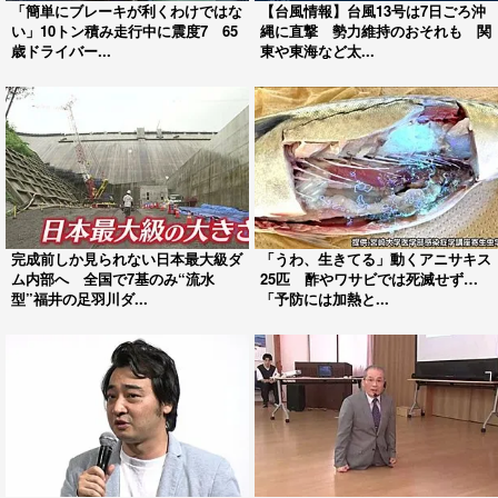
「簡単にブレーキが利くわけではな
【台風情報】台風13号は7日ごろ沖
い」10トン積み走行中に震度7 65
縄に直撃 勢力維持のおそれも 関
歳ドライバー...
東や東海など太...
完成前しか見られない日本最大級ダ
「うわ、生きてる」動くアニサキス
ム内部へ 全国で7基のみ“流水
25匹 酢やワサビでは死滅せず…
型”福井の足羽川ダ...
「予防には加熱と...