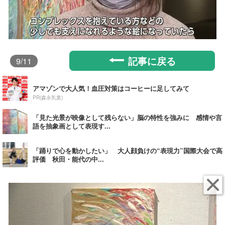
記事に戻る
9
/11
アマゾンで大人気！血圧対策はコーヒーに足してみて
PR(森永乳業)
「見た光景が映像として残らない」脳の特性を強みに 感情や言
語を抽象画として表現す...
「踊りで心を動かしたい」 大人顔負けの“表現力”国際大会で高
評価 秋田・能代の中...