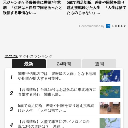
元ジャンポケ斉藤被告に懲役7年求
5歳で両足切断、差別や困難を乗り
刑 「供述は不自然で同意あったと
越え挑戦続けた人生 「人生は捨て
誤信する事情ない...
たものじゃない」...
Recommended by
アクセスランキング
最新
24時間
週間
関東甲信地方では「警報級の大雨」となる地域
や期間が拡大する可能性…
【台風情報】台風15号はお盆休みに東北地方に
直撃する恐れ 関東も影…
5歳で両足切断、差別や困難を乗り越え挑戦続
けた人生 「人生は捨てた…
【台風情報】大型で非常に強い“ノロノロ台
風”13号の進路は？ 沖縄…