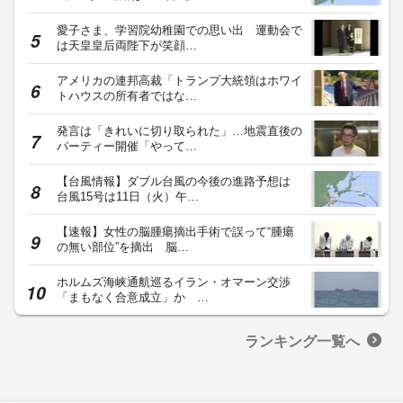
愛子さま、学習院幼稚園での思い出 運動会で
は天皇皇后両陛下が笑顔…
アメリカの連邦高裁「トランプ大統領はホワイ
トハウスの所有者ではな…
発言は「きれいに切り取られた」…地震直後の
パーティー開催「やって…
【台風情報】ダブル台風の今後の進路予想は
台風15号は11日（火）午…
【速報】女性の脳腫瘍摘出手術で誤って“腫瘍
の無い部位”を摘出 脳…
ホルムズ海峡通航巡るイラン・オマーン交渉
「まもなく合意成立」か …
ランキング一覧へ