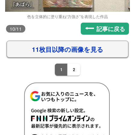
色を立体的に塗り重ね“力強さ”を表現した作品
記事に戻る
10
/11
11枚目以降の画像を見る
1
2