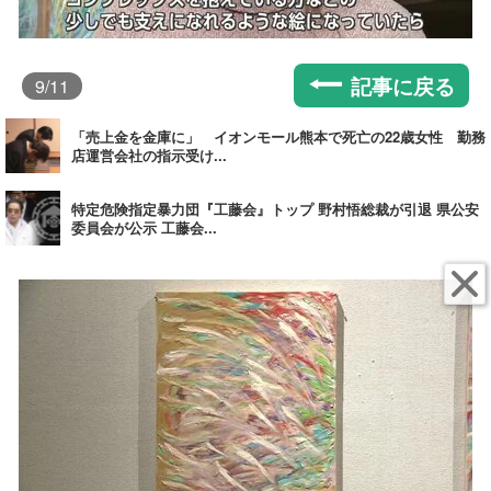
記事に戻る
9
/11
「売上金を金庫に」 イオンモール熊本で死亡の22歳女性 勤務
店運営会社の指示受け...
特定危険指定暴力団『工藤会』トップ 野村悟総裁が引退 県公安
委員会が公示 工藤会...