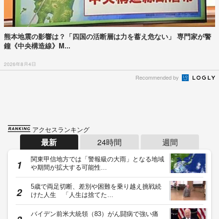
熊本地震の影響は？「四国の活断層は力を蓄え危ない」 専門家が警
鐘《中央構造線》M...
2026年8月4日
Recommended by
アクセスランキング
最新
24時間
週間
関東甲信地方では「警報級の大雨」となる地域
や期間が拡大する可能性…
5歳で両足切断、差別や困難を乗り越え挑戦続
けた人生 「人生は捨てた…
バイデン前米大統領（83）がん闘病で強い痛