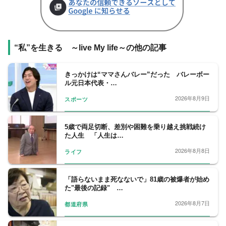
“私”を生きる ～live My life～の他の記事
きっかけは“ママさんバレー”だった バレーボー
ル元日本代表・…
2026年8月9日
スポーツ
5歳で両足切断、差別や困難を乗り越え挑戦続け
た人生 「人生は…
2026年8月8日
ライフ
「語らないまま死なないで」81歳の被爆者が始め
た"最後の記録" …
2026年8月7日
都道府県