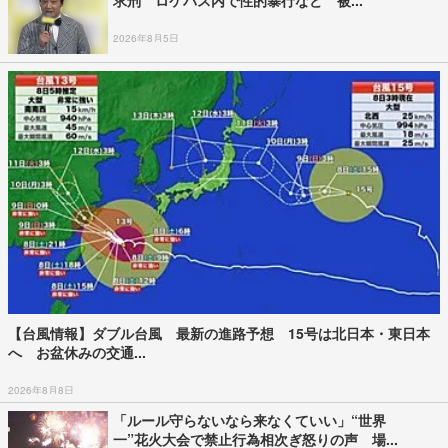
求刑 ロケバス内で性的暴行など 被...
2026年8月5日
【台風情報】ダブル台風 最新の進路予想 15号は北日本・東日本
へ お盆休みの交通...
2026年8月8日
「ルール守らないなら来なくていい」“世界
一”花火大会で禁止行為相次ぎ怒りの声 場...