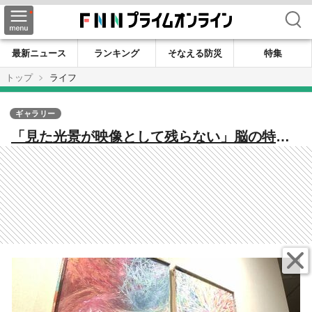
検索
最新ニュース
ランキング
そなえる防災
特集
トップ
ライフ
ギャラリー
「見た光景が映像として残らない」脳の特性
を強みに 感情や言語を抽象画として表現す
る若手アーティスト【秋田発】