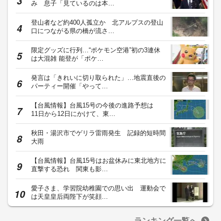
み 息子「見ているのは本…
登山者など約400人孤立か 北アルプスの登山
口につながる県の橋が流さ…
限定グッズに行列…“ポケモン空港”初の3連休
は大混雑 能登が「ポケ…
発言は「きれいに切り取られた」…地震直後の
パーティー開催「やって…
【台風情報】台風15号の今後の進路予想は
11日から12日にかけて、東…
秋田・湯沢市でゲリラ雷雨発生 記録的短時間
大雨
【台風情報】台風15号はお盆休みに東北地方に
直撃する恐れ 関東も影…
愛子さま、学習院幼稚園での思い出 運動会で
は天皇皇后両陛下が笑顔…
ランキング一覧へ