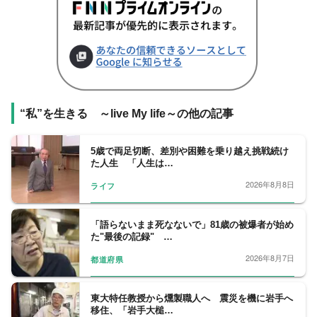
“私”を生きる ～live My life～の他の記事
5歳で両足切断、差別や困難を乗り越え挑戦続け
た人生 「人生は…
2026年8月8日
ライフ
「語らないまま死なないで」81歳の被爆者が始め
た"最後の記録" …
2026年8月7日
都道府県
東大特任教授から燻製職人へ 震災を機に岩手へ
移住、「岩手大槌…