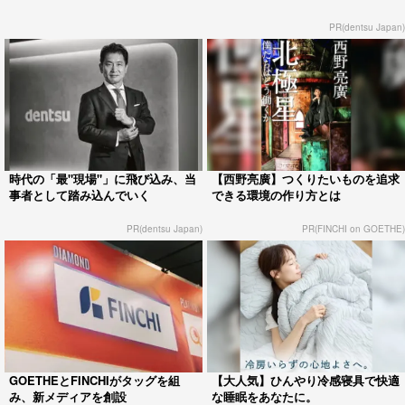
PR(dentsu Japan)
時代の「最"現場"」に飛び込み、当
【西野亮廣】つくりたいものを追求
事者として踏み込んでいく
できる環境の作り方とは
PR(dentsu Japan)
PR(FINCHI on GOETHE)
GOETHEとFINCHIがタッグを組
【大人気】ひんやり冷感寝具で快適
み、新メディアを創設
な睡眠をあなたに。