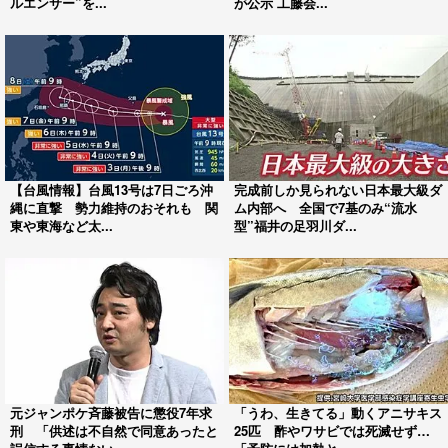
ルエンサー”を...
が公示 工藤会...
【台風情報】台風13号は7日ごろ沖
完成前しか見られない日本最大級ダ
縄に直撃 勢力維持のおそれも 関
ム内部へ 全国で7基のみ“流水
東や東海など太...
型”福井の足羽川ダ...
元ジャンポケ斉藤被告に懲役7年求
「うわ、生きてる」動くアニサキス
刑 「供述は不自然で同意あったと
25匹 酢やワサビでは死滅せず…