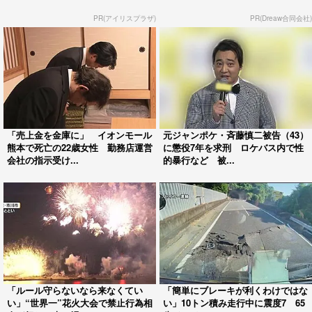
PR(アイリスプラザ)
PR(Dreaw合同会社)
「売上金を金庫に」 イオンモール
元ジャンポケ・斉藤慎二被告（43）
熊本で死亡の22歳女性 勤務店運営
に懲役7年を求刑 ロケバス内で性
会社の指示受け...
的暴行など 被...
「ルール守らないなら来なくてい
「簡単にブレーキが利くわけではな
い」“世界一”花火大会で禁止行為相
い」10トン積み走行中に震度7 65