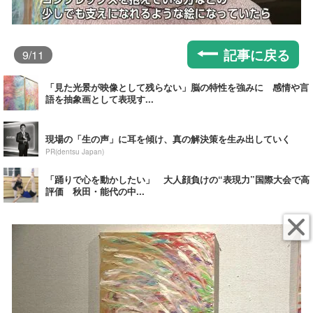
記事に戻る
9
/11
「見た光景が映像として残らない」脳の特性を強みに 感情や言
語を抽象画として表現す...
現場の「生の声」に耳を傾け、真の解決策を生み出していく
PR(dentsu Japan)
「踊りで心を動かしたい」 大人顔負けの“表現力”国際大会で高
評価 秋田・能代の中...