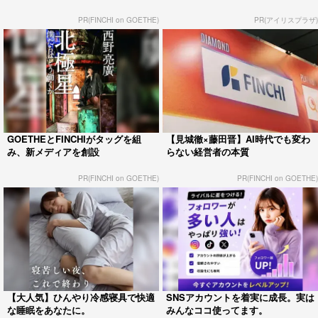
PR(FINCHI on GOETHE)
PR(アイリスプラザ)
GOETHEとFINCHIがタッグを組
【見城徹×藤田晋】AI時代でも変わ
み、新メディアを創設
らない経営者の本質
PR(FINCHI on GOETHE)
PR(FINCHI on GOETHE)
【大人気】ひんやり冷感寝具で快適
SNSアカウントを着実に成長。実は
な睡眠をあなたに。
みんなココ使ってます。