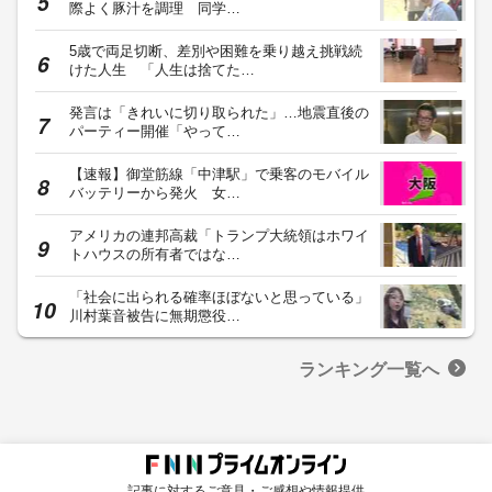
際よく豚汁を調理 同学…
5歳で両足切断、差別や困難を乗り越え挑戦続
けた人生 「人生は捨てた…
発言は「きれいに切り取られた」…地震直後の
パーティー開催「やって…
【速報】御堂筋線「中津駅」で乗客のモバイル
バッテリーから発火 女…
アメリカの連邦高裁「トランプ大統領はホワイ
トハウスの所有者ではな…
「社会に出られる確率ほぼないと思っている」
川村葉音被告に無期懲役…
ランキング一覧へ
記事に対するご意見・ご感想や情報提供