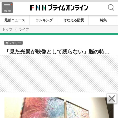
検索
最新ニュース
ランキング
そなえる防災
特集
トップ
ライフ
ギャラリー
「見た光景が映像として残らない」脳の特性
を強みに 感情や言語を抽象画として表現す
る若手アーティスト【秋田発】