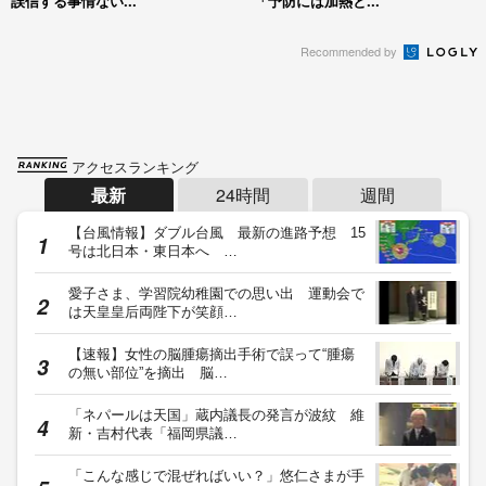
誤信する事情ない...
「予防には加熱と...
Recommended by
アクセスランキング
最新
24時間
週間
【台風情報】ダブル台風 最新の進路予想 15
号は北日本・東日本へ …
愛子さま、学習院幼稚園での思い出 運動会で
は天皇皇后両陛下が笑顔…
【速報】女性の脳腫瘍摘出手術で誤って“腫瘍
の無い部位”を摘出 脳…
「ネパールは天国」蔵内議長の発言が波紋 維
新・吉村代表「福岡県議…
「こんな感じで混ぜればいい？」悠仁さまが手