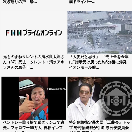
次ぎ怒りの声 場...
歳ドライバー...
元ものまねタレントの清水良太郎さ
「人災だと思う」 “売上金を金庫
ん（37）死去 タレント・清水アキ
に”指示受け戻った約5分後に爆発
ラさんの息子｜...
イオンモール熊...
ベントレー乗り捨て猛ダッシュで逃
特定危険指定暴力団『工藤会』トッ
走…フォロワー55万人“自称インフ
プ 野村悟総裁が引退 県公安委員会