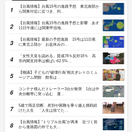
【台風情報】台風15号の進路予想 東北南部か
ら関東付近に近づき、列…
【台風情報】台風15号の進路予想と影響 あす
11日午後には関東甲信地…
【台風情報】最新の予想進路 15号は11日夜
に東北上陸か お盆休みの…
「女性天皇を認める」賛成78％反対18％ 高
市内閣支持率は横ばい62.5%…
【物議】子どもの“破壊行為”相次ぎレトロミュ
ージアム閉館 館長は…
コンテナ積んだトレーラー3台が衝突 1台は中
央分離帯に突っ込む 運…
5歳で両足切断、差別や困難を乗り越え挑戦続
けた人生 「人生は捨てた…
【台風情報】“トリプル台風”が再来 近づく前
から進路図の外でも大…