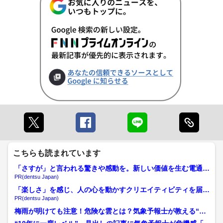
こちらも読まれています
「さすが」と言われる驚きや感動を。新しい価値を生む電通の
挑戦
PR(dentsu Japan)
「楽しさ」を感じ、人の心を動かすクリエイティビティを届け
る
PR(dentsu Japan)
梅雨が明けても注意！危険な雲とは？気象予報士が教える“天
気下り坂”のサイン「かな...