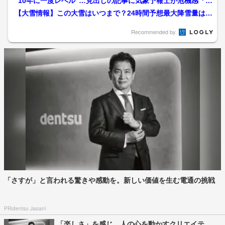
“10年に一度レベル”…見出しの記事に気象予報士が危機感「注
意喚起はいいが、やみ...
【大雪情報】この大雪はいつまで？24時間予想最大降雪量は…
25日にかけて山沿いは...
Recommended by
「さすが」と言われる驚きや感動を。新しい価値を生む電通の挑戦
PR(dentsu Japan)
「楽しさ」を感じ、人の心を動かすクリエイテ