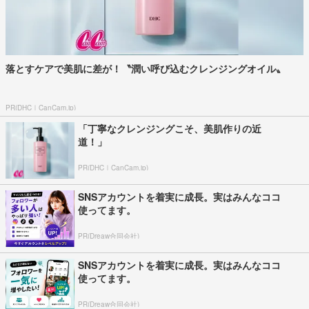
落とすケアで美肌に差が！〝潤い呼び込むクレンジングオイル〟
PR(DHC｜CanCam.jp)
「丁寧なクレンジングこそ、美肌作りの近
道！」
PR(DHC｜CanCam.jp)
SNSアカウントを着実に成長。実はみんなココ
使ってます。
PR(Dreaw合同会社)
SNSアカウントを着実に成長。実はみんなココ
使ってます。
PR(Dreaw合同会社)