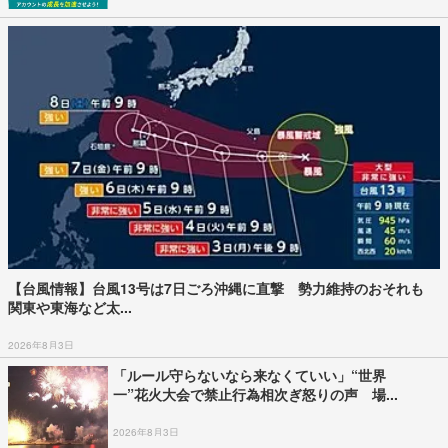
【台風情報】台風13号は7日ごろ沖縄に直撃 勢力維持のおそれも
関東や東海など太...
2026年8月3日
「ルール守らないなら来なくていい」“世界
一”花火大会で禁止行為相次ぎ怒りの声 場...
2026年8月3日