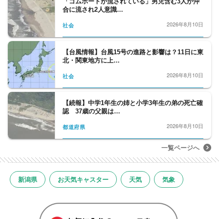
「ゴムボートが流されている」男児含む3人が沖
合に流され2人意識…
2026年8月10日
社会
【台風情報】台風15号の進路と影響は？11日に東
北・関東地方に上…
2026年8月10日
社会
【続報】中学1年生の姉と小学3年生の弟の死亡確
認 37歳の父親は…
2026年8月10日
都道府県
一覧ページへ
新潟県
お天気キャスター
天気
気象