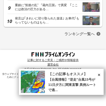
重鎮に“筑後の乱” 『蔵内王国』で異変 ｢ここ
には政治の圧力がある…
発言は｢きれいに切り取られた放送｣ お車代｢も
らってないものはもら…
ランキング一覧へ
記事に対するご意見・ご感想や情報提供
運営会社
© Fuji News Network, Inc. All rights reserved.
×
【この記事もオススメ】
当ウェブサイトでは、ユーザのニーズ・興味・関⼼に合致したコンテンツや広告配信を提供する
ためにクッキーを使⽤しています。詳細は、
プライバシーポリシー
をご確認ください。
【台風情報】“逆走”台風15号が
11日夕方に関東直撃 異例ルート
で過...