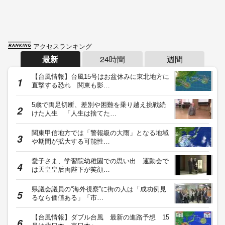
アクセスランキング
最新
24時間
週間
【台風情報】台風15号はお盆休みに東北地方に
直撃する恐れ 関東も影…
5歳で両足切断、差別や困難を乗り越え挑戦続
けた人生 「人生は捨てた…
関東甲信地方では「警報級の大雨」となる地域
や期間が拡大する可能性…
愛子さま、学習院幼稚園での思い出 運動会で
は天皇皇后両陛下が笑顔…
県議会議員の“海外視察”に街の人は「成功例見
るなら価値ある」「市…
【台風情報】ダブル台風 最新の進路予想 15