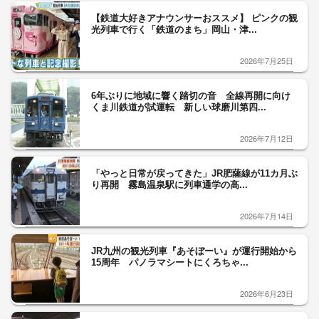
【鉄道大好きアナウンサーおススメ】 ピンクの観
光列車で行く「鉄道のまち」岡山・津...
2026年7月25日
6年ぶりに地域に響く踏切の音 全線再開に向け
くま川鉄道が試運転 新しい球磨川第四...
2026年7月12日
「やっと日常が戻ってきた」JR肥薩線が11カ月ぶ
り再開 霧島温泉駅に列車通学の高...
2026年7月14日
JR九州の観光列車『あそぼーい』が運行開始から
15周年 パノラマシートにくろちゃ...
2026年6月23日