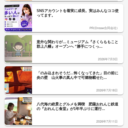
SNSアカウントを着実に成長。実はみんなココ使
ってます。
PR(Dreaw合同会社)
意外な関わりが…ミュージアム『さくらももこと
郡上八幡』オープンへ “勝手につくっ...
2026年7月3日
「のみ込まれそうだ…怖くなってきた」目の前に
炎の壁 山火事の真ん中で可燃物載せた...
2026年7月18日
八代海の絶景とグルメを満喫 肥薩おれんじ鉄道
の『おれんじ食堂』が1年半ぶりに運行...
2026年7月11日