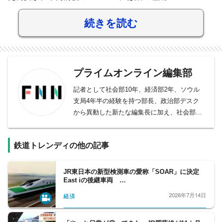
続きを読む
プライムオンライン編集部
記者として社会部10年、経済部2年、ソウル
支局4年半の経験を持つ部長、政治部デスク
から異動した新たな編集長に加え、社会部デ
スク、社会部記者、経済部記者、モスクワ支
局長、国際取材部記者、報道番組ディレクタ
鉄道トレンディの他の記事
ー・プロデューサー、バラエティー制作者、
元日経新聞記者、元Yahoo!ニュース編集者、
元スポーツ紙記者など様々な専門性を持つ副
JR東日本の新型検測車の愛称「SOAR」に決定
East iの後継車両 …
編集長・デスクを合わせ11人が所属。事件や
事故、政治に経済、芸能やスポーツまで、あ
2026年7月14日
経済
らゆるニュースを取り扱うプロ集団です。