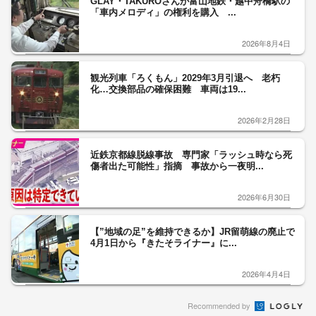
GLAY・TAKUROさんが富山地鉄・越中舟橋駅の
「車内メロディ」の権利を購入 ...
2026年8月4日
観光列車「ろくもん」2029年3月引退へ 老朽
化…交換部品の確保困難 車両は19...
2026年2月28日
近鉄京都線脱線事故 専門家「ラッシュ時なら死
傷者出た可能性」指摘 事故から一夜明...
2026年6月30日
【”地域の足”を維持できるか】JR留萌線の廃止で
4月1日から『きたそライナー』に...
2026年4月4日
Recommended by