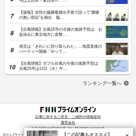
号は北日本・東日本へ …
【速報】女性の脳腫瘍摘出手術で誤って“腫瘍
の無い部位”を摘出 脳…
【台風情報】台風15号の今後の進路予想は お
盆休みに東北地方に直撃…
発言は「きれいに切り取られた」…地震直後の
パーティー開催「やって…
【台風情報】ダブル台風の今後の進路予想は
台風15号は11日（火）午…
ランキング一覧へ
記事に対するご意見・ご感想や情報提供
運営会社
© Fuji News Network, Inc. All rights reserved.
×
【この記事もオススメ】
当ウェブサイトでは、ユーザのニーズ・興味・関⼼に合致したコンテンツや広告配信を提供する