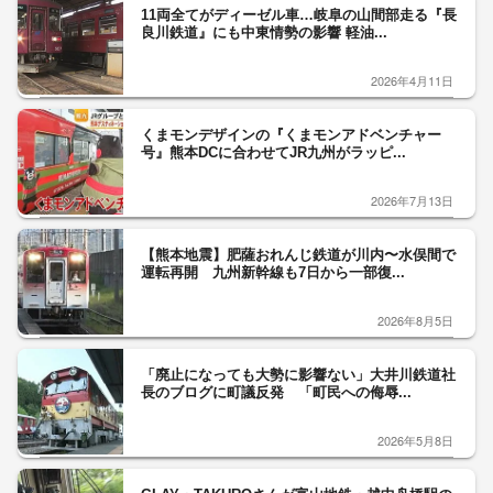
11両全てがディーゼル車…岐阜の山間部走る『長
良川鉄道』にも中東情勢の影響 軽油...
2026年4月11日
くまモンデザインの『くまモンアドベンチャー
号』熊本DCに合わせてJR九州がラッピ...
2026年7月13日
【熊本地震】肥薩おれんじ鉄道が川内〜水俣間で
運転再開 九州新幹線も7日から一部復...
2026年8月5日
「廃止になっても大勢に影響ない」大井川鉄道社
長のブログに町議反発 「町民への侮辱...
2026年5月8日