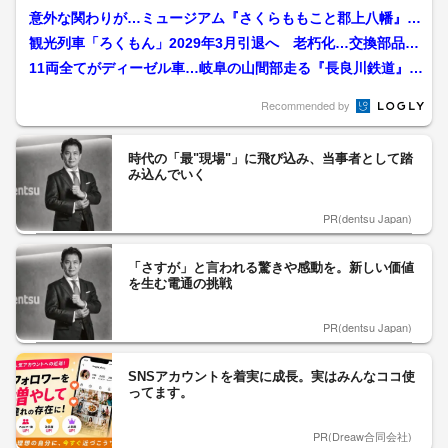
意外な関わりが…ミュージアム『さくらももこと郡上八幡』オ
ープンへ “勝手につくっ...
観光列車「ろくもん」2029年3月引退へ 老朽化…交換部品の
確保困難 車両は19...
11両全てがディーゼル車…岐阜の山間部走る『長良川鉄道』に
も中東情勢の影響 軽油...
Recommended by
時代の「最"現場"」に飛び込み、当事者として踏
み込んでいく
PR(dentsu Japan)
「さすが」と言われる驚きや感動を。新しい価値
を生む電通の挑戦
PR(dentsu Japan)
SNSアカウントを着実に成長。実はみんなココ使
ってます。
PR(Dreaw合同会社)