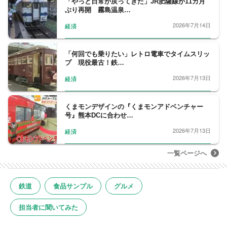
「やっと日常が戻ってきた」JR肥薩線が11カ月
ぶり再開 霧島温泉…
2026年7月14日
経済
「何回でも乗りたい」レトロ電車でタイムスリッ
プ 現役最古！鉄…
2026年7月13日
経済
くまモンデザインの『くまモンアドベンチャー
号』熊本DCに合わせ…
2026年7月13日
経済
一覧ページへ
鉄道
食品サンプル
グルメ
担当者に聞いてみた