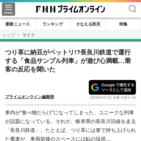
検索
最新ニュース
ランキング
そなえる防災
特集
トップ
ライフ
つり革に納豆がベットリ!?長良川鉄道で運行
する「食品サンプル列車」が遊び心満載…乗
客の反応を聞いた
プライムオンライン編集部
2023年9月7日 木曜 午前11:40
車内が“食べ物だらけ”になってしまった、ユニークな列車
が話題になっている。それが、岐阜県の長良川沿線を走る
「長良川鉄道」。たとえば、つり革には箸で持ち上げられ
た蕎麦が、車両前後のスペースには鮎の塩焼…