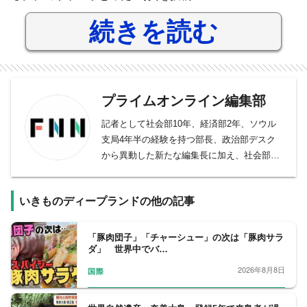
続きを読む
プライムオンライン編集部
記者として社会部10年、経済部2年、ソウル
支局4年半の経験を持つ部長、政治部デスク
から異動した新たな編集長に加え、社会部デ
スク、社会部記者、経済部記者、モスクワ支
局長、国際取材部記者、報道番組ディレクタ
いきものディープランドの他の記事
ー・プロデューサー、バラエティー制作者、
元日経新聞記者、元Yahoo!ニュース編集者、
元スポーツ紙記者など様々な専門性を持つ副
「豚肉団子」「チャーシュー」の次は「豚肉サラ
ダ」 世界中でバ…
編集長・デスクを合わせ11人が所属。事件や
事故、政治に経済、芸能やスポーツまで、あ
2026年8月8日
国際
らゆるニュースを取り扱うプロ集団です。