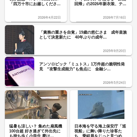
「四万十市にお越しくださ...
回帰」の2026年新衣装、テ...
2026年4月22日
2026年7月16日
「責務の重さを自覚」19歳の悠仁さま 成年皇族
として決意新たに 40年ぶりの成年...
2025年9月20日
アンソロピック「ミュトス」1万件超の脆弱性発
見 “攻撃生成能力”も焦点に 金融シ...
2026年5月24日
猛暑も涼しい？ 集めた扇風機
日本海を守る海上保安庁「巡
100台超 好き過ぎて外出先に
視船」に舞い降りた珍客た
も持ち歩く小学生 夢は...
ち 乗組員をじっと見つめ