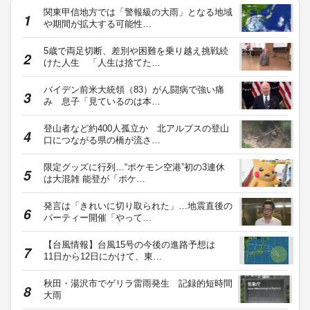
関東甲信地方では「警報級の大雨」となる地域
や期間が拡大する可能性…
5歳で両足切断、差別や困難を乗り越え挑戦続
けた人生 「人生は捨てた…
バイデン前米大統領（83）がん闘病で強い痛
み 息子「見ているのは本…
登山者など約400人孤立か 北アルプスの登山
口につながる県の橋が流さ…
限定グッズに行列…“ポケモン空港”初の3連休
は大混雑 能登が「ポケ…
発言は「きれいに切り取られた」…地震直後の
パーティー開催「やって…
【台風情報】台風15号の今後の進路予想は
11日から12日にかけて、東…
秋田・湯沢市でゲリラ雷雨発生 記録的短時間
大雨