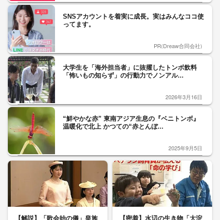
SNSアカウントを着実に成長。実はみんなココ使
ってます。
PR(Dreaw合同会社)
大学生を「海外担当者」に抜擢したトンボ飲料
「怖いもの知らず」の行動力でノンアル...
2026年3月16日
“鮮やかな赤” 東南アジア生息の『ベニトンボ』
温暖化で北上 かつての“赤とんぼ...
2025年9月5日
【解説】「歌会始の儀」皇族
【密着】水辺の生き物「大淀