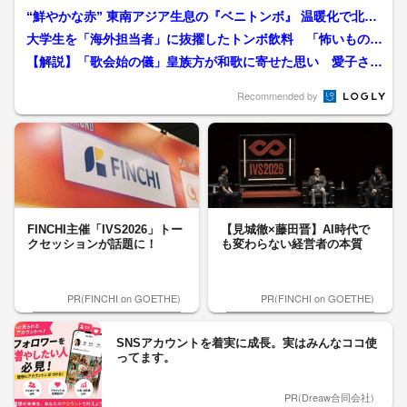
“鮮やかな赤” 東南アジア生息の『ベニトンボ』 温暖化で北上
かつての“赤とんぼ...
大学生を「海外担当者」に抜擢したトンボ飲料 「怖いもの知
らず」の行動力でノンアル...
【解説】「歌会始の儀」皇族方が和歌に寄せた思い 愛子さ
ま“ラオスの思い出”陛下は...
Recommended by
FINCHI主催「IVS2026」トー
【見城徹×藤田晋】AI時代で
クセッションが話題に！
も変わらない経営者の本質
PR(FINCHI on GOETHE)
PR(FINCHI on GOETHE)
SNSアカウントを着実に成長。実はみんなココ使
ってます。
PR(Dreaw合同会社)