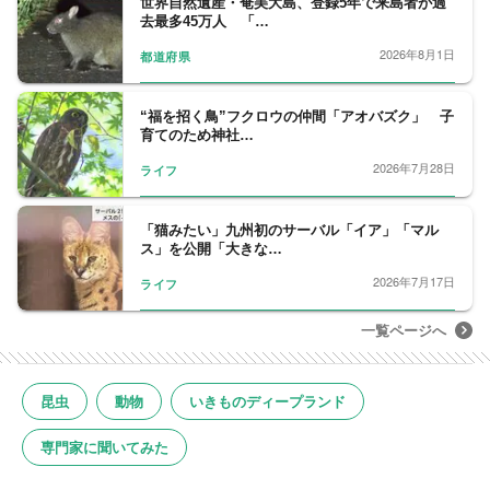
世界自然遺産・奄美大島、登録5年で来島者が過
去最多45万人 「…
2026年8月1日
都道府県
“福を招く鳥”フクロウの仲間「アオバズク」 子
育てのため神社…
2026年7月28日
ライフ
「猫みたい」九州初のサーバル「イア」「マル
ス」を公開「大きな…
2026年7月17日
ライフ
一覧ページへ
昆虫
動物
いきものディープランド
専門家に聞いてみた