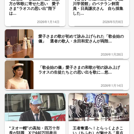
方が和歌に寄せた思い 愛子
川学習館」のベテラン飼育
さま“ラオスの思い出”陛下
員・日高謙次さん 自ら採集
は...
した...
2026年1月14日
2026年5月8日
愛子さまの歌が初めて詠み上げられた「歌会始の
儀」 選者の歌人・永田和宏さんが両陛...
2026年1月28日
「歌会始の儀」愛子さまの和歌が初の詠み上げ
ラオスの生徒たちとの思い出を歌に…悠...
2026年1月14日
“ヌオー帽”の高知・四万十市
王者奪還へ！とらっくよさこ
長が話題 Xで440万回表示
い（ちふれ）が魅せる「原点