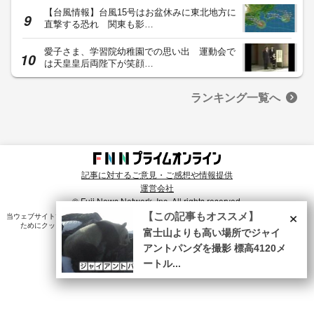
【台風情報】台風15号はお盆休みに東北地方に
直撃する恐れ 関東も影…
愛子さま、学習院幼稚園での思い出 運動会で
は天皇皇后両陛下が笑顔…
ランキング一覧へ
記事に対するご意見・ご感想や情報提供
運営会社
© Fuji News Network, Inc. All rights reserved.
×
【この記事もオススメ】
当ウェブサイトでは、ユーザのニーズ・興味・関⼼に合致したコンテンツや広告配信を提供する
ためにクッキーを使⽤しています。詳細は、
プライバシーポリシー
をご確認ください。
富士山よりも高い場所でジャイ
アントパンダを撮影 標高4120メ
ートル...