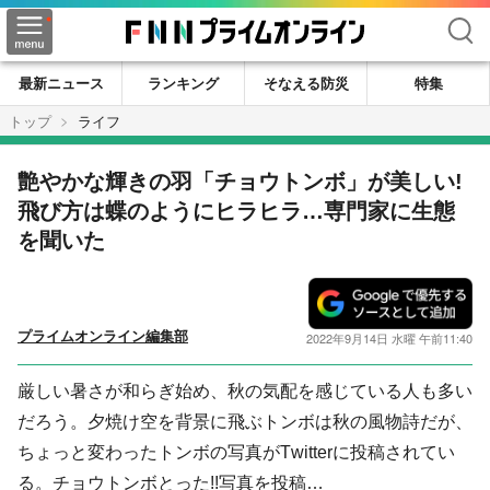
検索
最新ニュース
ランキング
そなえる防災
特集
トップ
ライフ
艶やかな輝きの羽「チョウトンボ」が美しい!
飛び方は蝶のようにヒラヒラ…専門家に生態
を聞いた
プライムオンライン編集部
2022年9月14日 水曜 午前11:40
厳しい暑さが和らぎ始め、秋の気配を感じている人も多い
だろう。夕焼け空を背景に飛ぶトンボは秋の風物詩だが、
ちょっと変わったトンボの写真がTwitterに投稿されてい
る。チョウトンボとった!!写真を投稿…