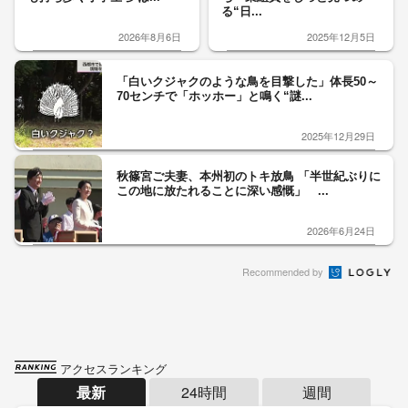
る“日...
2026年8月6日
2025年12月5日
「白いクジャクのような鳥を目撃した」体長50～
70センチで「ホッホー」と鳴く“謎...
2025年12月29日
秋篠宮ご夫妻、本州初のトキ放鳥 「半世紀ぶりに
この地に放たれることに深い感慨」 ...
2026年6月24日
Recommended by
アクセスランキング
最新
24時間
週間