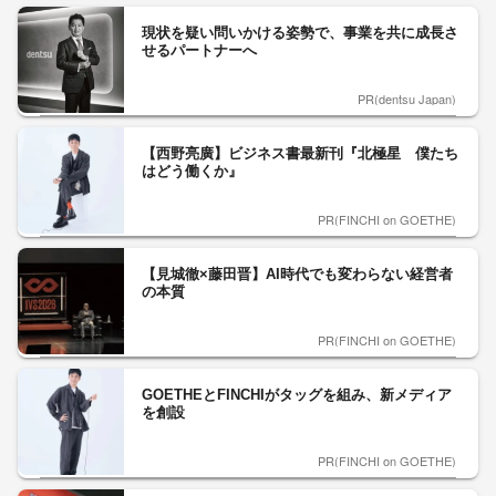
現状を疑い問いかける姿勢で、事業を共に成長さ
せるパートナーへ
PR(dentsu Japan)
【西野亮廣】ビジネス書最新刊『北極星 僕たち
はどう働くか』
PR(FINCHI on GOETHE)
【見城徹×藤田晋】AI時代でも変わらない経営者
の本質
PR(FINCHI on GOETHE)
GOETHEとFINCHIがタッグを組み、新メディア
を創設
PR(FINCHI on GOETHE)