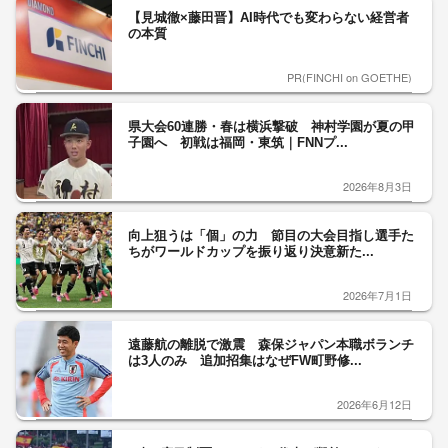
【見城徹×藤田晋】AI時代でも変わらない経営者
の本質
PR(FINCHI on GOETHE)
県大会60連勝・春は横浜撃破 神村学園が夏の甲
子園へ 初戦は福岡・東筑｜FNNプ...
2026年8月3日
向上狙うは「個」の力 節目の大会目指し選手た
ちがワールドカップを振り返り決意新た...
2026年7月1日
遠藤航の離脱で激震 森保ジャパン本職ボランチ
は3人のみ 追加招集はなぜFW町野修...
2026年6月12日