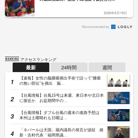
2026年6月19日
Recommended by
アクセスランキング
最新
24時間
週間
【速報】女性の脳腫瘍摘出手術で誤って“腫瘍
の無い部位”を摘出 脳…
【台風情報】台風15号は来週、東日本や北日本
に接近か お盆期間中の…
【台風情報】ダブル台風の週末の進路予想は
本州は土曜晴れも日曜は…
「ネパールは天国」蔵内議長の発言が波紋 維
新・吉村代表「福岡県議…