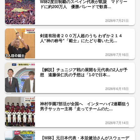
W杯2度目制覇のスペイン代表が凱旋 マドリー
ドに約200万人 優勝パレードで歓喜...
2026年7月21日
剣道有段者２００万人超のうち わずか２１４
人“神の称号”「範士」にたどり着いた元...
2026年7月16日
【解説】チュニジア戦の展開を元代表の2人が予
想 遠藤保仁氏の予想は「1-0で日本...
2026年6月15日
神村学園7部活が全国へ インターハイ2連覇狙う
男子サッカー主将「走ってチームのた...
2026年7月14日
【W杯】元日本代表・本並健治さんがスウェーデ