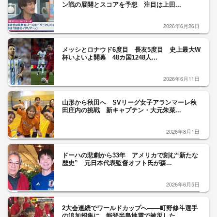
ン戦の展開とスコアを予想 注目は上田...
2026年6月26日
メッシとロナウド6度目 長友5度目 史上最大W
杯いよいよ開幕 48カ国1248人...
2026年6月11日
山形から秋田へ SVリーグ女子アランマーレ秋
田庄内の挑戦 新キャプテン・大元朱菜...
2026年8月1日
ドーハの悲劇から33年 アメリカで刻む“新たな
歴史” 元日本代表監督オフト氏が森...
2026年6月5日
2大会連続でワールドカップへ――町野修斗選手
の追加招集に、能登半島地震で被災した...