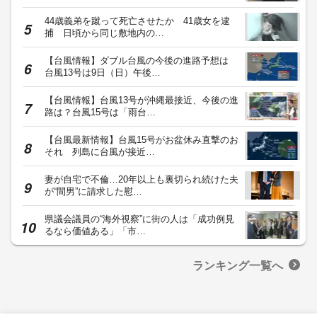
44歳義弟を蹴って死亡させたか 41歳女を逮
捕 日頃から同じ敷地内の…
【台風情報】ダブル台風の今後の進路予想は
台風13号は9日（日）午後…
【台風情報】台風13号が沖縄最接近、今後の進
路は？台風15号は「雨台…
【台風最新情報】台風15号がお盆休み直撃のお
それ 列島に台風が接近…
妻が自宅で不倫…20年以上も裏切られ続けた夫
が“間男”に請求した慰…
県議会議員の“海外視察”に街の人は「成功例見
るなら価値ある」「市…
ランキング一覧へ