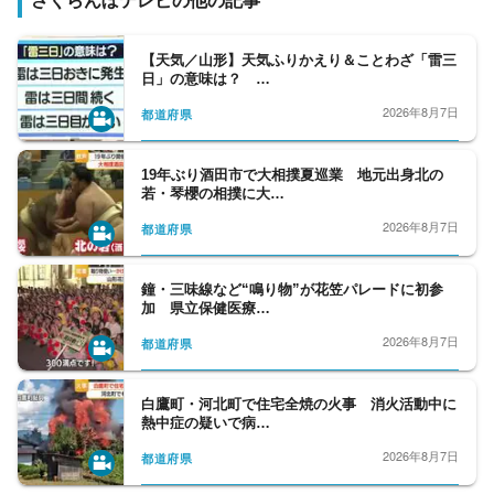
さくらんぼテレビの他の記事
【天気／山形】天気ふりかえり＆ことわざ「雷三
日」の意味は？ …
2026年8月7日
都道府県
19年ぶり酒田市で大相撲夏巡業 地元出身北の
若・琴櫻の相撲に大…
2026年8月7日
都道府県
鐘・三味線など“鳴り物”が花笠パレードに初参
加 県立保健医療…
2026年8月7日
都道府県
白鷹町・河北町で住宅全焼の火事 消火活動中に
熱中症の疑いで病…
2026年8月7日
都道府県