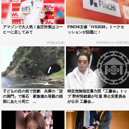
“グエー 死んだンゴ…” 父も知らな
「売上金を金庫に」 イオンモール
かった「22歳の遺言」 “ぼっ
熊本で死亡の22歳女性 勤務店運営
ち”ではなかっ...
会社の指示受け...
「危ないからやめて」引き止められ
「可能であれば入れるのであれば」
るも売上金管理のため店内へ 「頭
売上金戻す“指示”の会社が謝罪 イ
が真っ白になった...
オンモール熊本...