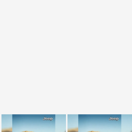
いま最も相談したい保育士・てぃ先
「イソジン®クリアうがい薬」とい
生がアドバイス！ 子どもの“おてつ
っしょに「うがいパワー」で一年
だい”に、どん...
中！ 健やか
PR(アタック・キュキュット｜Hugkum)
PR(iNova｜Hugkum)
アマゾンで大人気！血圧対策はコー
FINCHI主催「IVS2026」トークセ
ヒーに足してみて
ッションが話題に！
PR(森永乳業)
PR(FINCHI on GOETHE)