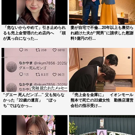
「日帰りで26万円」部活動遠征の移
夏山シーズン最盛期の北アルプスで
動費用 磐越道バス事故から考える
相次ぐ山岳事故 背景に「熱中症」
安全対策と重く...
と「低体温症」 ...
「使う人がいるのか」から615倍
ドア開けこそこそ侵入クマ 異常事
へ “常識”を破る小池都政10年
態にスタッフ気付かず退散 インド
子育て支援は数...
で猛スピード入店...