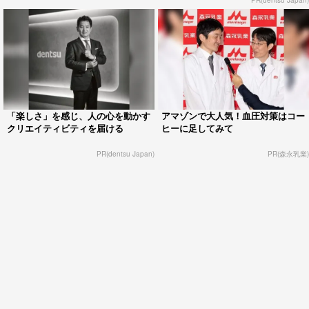
PR(dentsu Japan)
「楽しさ」を感じ、人の心を動かす
アマゾンで大人気！血圧対策はコー
クリエイティビティを届ける
ヒーに足してみて
PR(dentsu Japan)
PR(森永乳業)
Jeepで家族と夏一番の大冒険へ！
Jeepの7シーターを85時間体験！
PR(Jeep Japan)
PR(Jeep Japan)