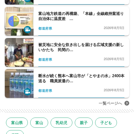
富山地方鉄道の再構築、「本線」全線維持案巡り
自治体に温度差 …
2026年8月5日
都道府県
被災地に安全な炊き出しを届ける広域支援の新し
いかたち 民間の…
2026年8月5日
都道府県
断水が続く熊本へ富山市が「とやまの水」2400本
送る 職員派遣の…
2026年8月5日
都道府県
一覧ページへ
富山県
富山
乳幼児
親子
子ども