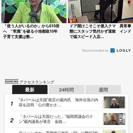
「叫び声が聞こえた」東広島市で住宅全焼 焼
け跡から３人の遺体 １…
「ドーンと音がして砂煙上がった」77歳運転の
車が立体駐車場から落下…
「高市総理には愛想尽かした」コメ余りに農家
が悲鳴 売値は生産原価…
妻が自宅で不倫…20年以上も裏切られ続けた夫
が“間男”に請求した慰…
夜のFAXにびっくり！福岡県議会が『第三者
委』設置に一転 ‟天国”の…
ランキング一覧へ
記事に対するご意見・ご感想や情報提供
運営会社