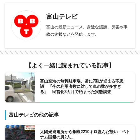
富山テレビ
富山の最新ニュース、身近な話題、災害や事
故の速報などを発信します。
【よく一緒に読まれている記事】
富山空港の無料駐車場、常に7割が埋まる不思
議 「今の利用者数に対して車の数が多すぎ
る」 民営化3カ月で始まった実態調査
富山テレビの他の記事
太陽光発電所から銅線2210キロ盗んだ疑い ベト
ナム国籍の男2人…