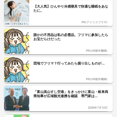
【大人気】ひんやり冷感寝具で快適な睡眠をあな
たに。
PR(アイリスプラザ)
誰かの不用品は私の必需品。フリマに参加したら
お宝だらけだった
PR(UR都市機構)
団地でフリマ？行ってみたら掘り出しものが…
PR(UR都市機構)
「富山高山すし空港」をきっかけに富山・岐阜両
県知事が広域観光連携を確認 専門家は...
2026年7月10日