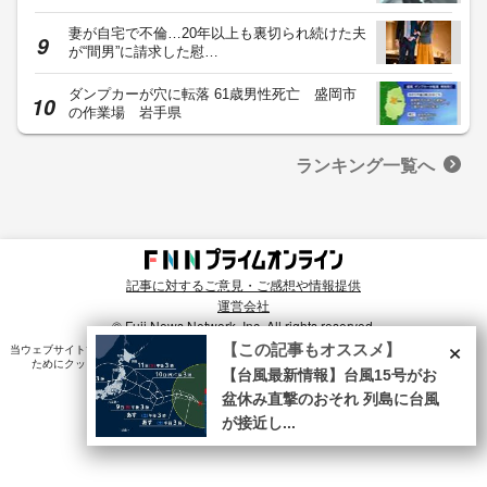
妻が自宅で不倫…20年以上も裏切られ続けた夫
が“間男”に請求した慰…
ダンプカーが穴に転落 61歳男性死亡 盛岡市
の作業場 岩手県
ランキング一覧へ
記事に対するご意見・ご感想や情報提供
運営会社
© Fuji News Network, Inc. All rights reserved.
×
【この記事もオススメ】
当ウェブサイトでは、ユーザのニーズ・興味・関⼼に合致したコンテンツや広告配信を提供する
ためにクッキーを使⽤しています。詳細は、
プライバシーポリシー
をご確認ください。
【台風最新情報】台風15号がお
盆休み直撃のおそれ 列島に台風
が接近し...