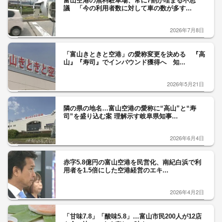
富山空港の無料駐車場、常に7割が埋まる不思
議 「今の利用者数に対して車の数が多す...
2026年7月8日
「富山きときと空港」の愛称変更を決める 『高
山』『寿司』でインバウンド獲得へ 知...
2026年5月21日
隣の県の地名…富山空港の愛称に“高山”と“寿
司”を盛り込む案 理解示す岐阜県知事...
2026年6月4日
赤字5.8億円の富山空港を民営化、南紀白浜で利
用者を1.5倍にした空港経営のエキ...
2026年4月2日
「甘味7.8」「酸味5.8」…富山市民200人が12店