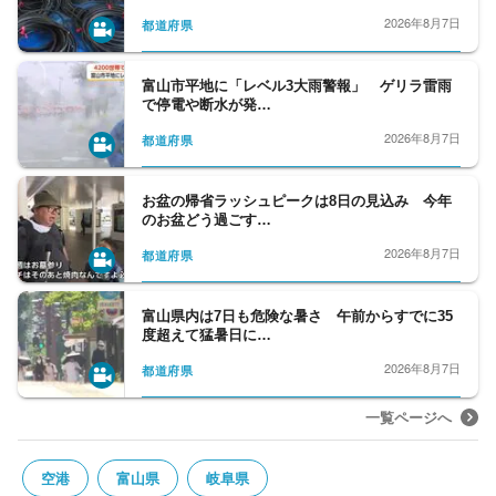
2026年8月7日
都道府県
富山市平地に「レベル3大雨警報」 ゲリラ雷雨
で停電や断水が発…
2026年8月7日
都道府県
お盆の帰省ラッシュピークは8日の見込み 今年
のお盆どう過ごす…
2026年8月7日
都道府県
富山県内は7日も危険な暑さ 午前からすでに35
度超えて猛暑日に…
2026年8月7日
都道府県
一覧ページへ
空港
富山県
岐阜県