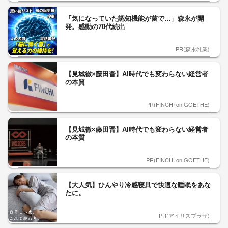
「気になっていた認知機能が菌で…」森永が開
発。感動の70代続出
PR(森永乳業)
【見城徹×藤田晋】AI時代でも変わらない経営者
の本質
PR(FINCHI on GOETHE)
【見城徹×藤田晋】AI時代でも変わらない経営者
の本質
PR(FINCHI on GOETHE)
【大人気】ひんやり冷感寝具で快適な睡眠をあな
たに。
PR(アイリスプラザ)