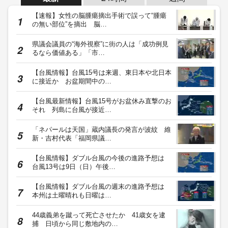
【速報】女性の脳腫瘍摘出手術で誤って“腫瘍
の無い部位”を摘出 脳…
県議会議員の“海外視察”に街の人は「成功例見
るなら価値ある」「市…
【台風情報】台風15号は来週、東日本や北日本
に接近か お盆期間中の…
【台風最新情報】台風15号がお盆休み直撃のお
それ 列島に台風が接近…
「ネパールは天国」蔵内議長の発言が波紋 維
新・吉村代表「福岡県議…
【台風情報】ダブル台風の今後の進路予想は
台風13号は9日（日）午後…
【台風情報】ダブル台風の週末の進路予想は
本州は土曜晴れも日曜は…
44歳義弟を蹴って死亡させたか 41歳女を逮
捕 日頃から同じ敷地内の…