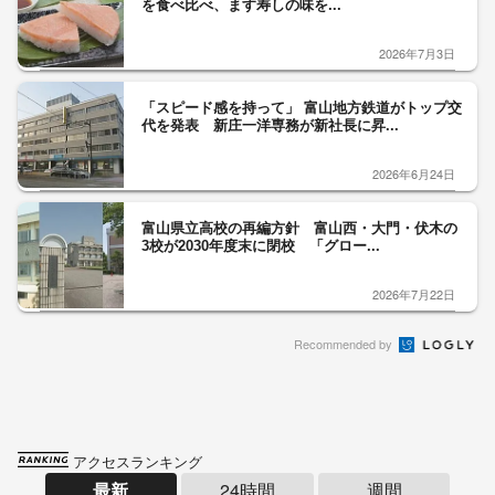
を食べ比べ、ます寿しの味を...
2026年7月3日
「スピード感を持って」 富山地方鉄道がトップ交
代を発表 新庄一洋専務が新社長に昇...
2026年6月24日
富山県立高校の再編方針 富山西・大門・伏木の
3校が2030年度末に閉校 「グロー...
2026年7月22日
Recommended by
アクセスランキング
最新
24時間
週間