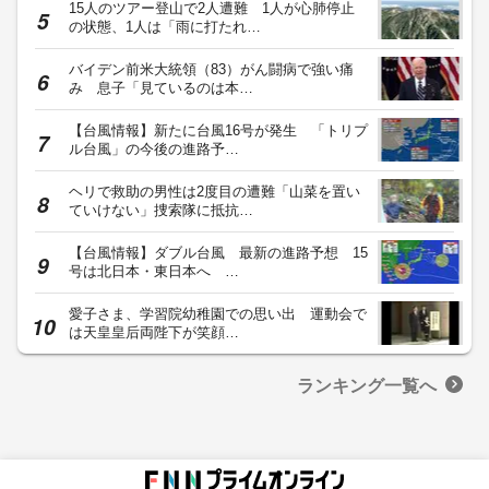
15人のツアー登山で2人遭難 1人が心肺停止
の状態、1人は「雨に打たれ…
バイデン前米大統領（83）がん闘病で強い痛
み 息子「見ているのは本…
【台風情報】新たに台風16号が発生 「トリプ
ル台風」の今後の進路予…
ヘリで救助の男性は2度目の遭難「山菜を置い
ていけない」捜索隊に抵抗…
【台風情報】ダブル台風 最新の進路予想 15
号は北日本・東日本へ …
愛子さま、学習院幼稚園での思い出 運動会で
は天皇皇后両陛下が笑顔…
ランキング一覧へ