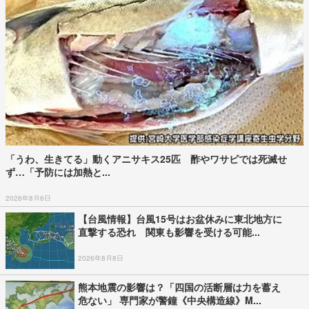
「うわ、生きてる」動くアニサキス25匹 酢やワサビでは死滅せ
ず…「予防には加熱と...
2026年8月6日
【台風情報】台風15号はお盆休みに東北地方に
直撃する恐れ 関東も影響を受ける可能...
2026年8月8日
熊本地震の影響は？「四国の活断層は力を蓄え
危ない」 専門家が警鐘《中央構造線》M...