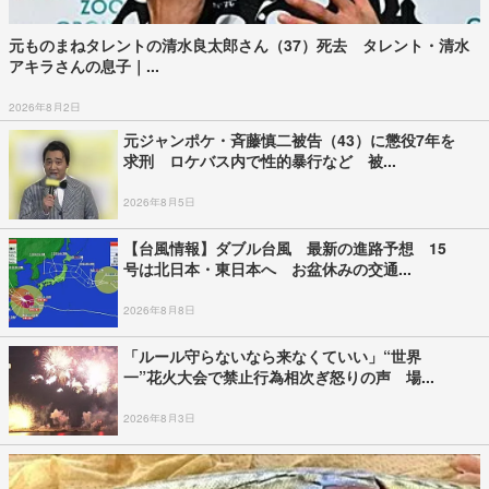
元ものまねタレントの清水良太郎さん（37）死去 タレント・清水
アキラさんの息子｜...
2026年8月2日
元ジャンポケ・斉藤慎二被告（43）に懲役7年を
求刑 ロケバス内で性的暴行など 被...
2026年8月5日
【台風情報】ダブル台風 最新の進路予想 15
号は北日本・東日本へ お盆休みの交通...
2026年8月8日
「ルール守らないなら来なくていい」“世界
一”花火大会で禁止行為相次ぎ怒りの声 場...
2026年8月3日