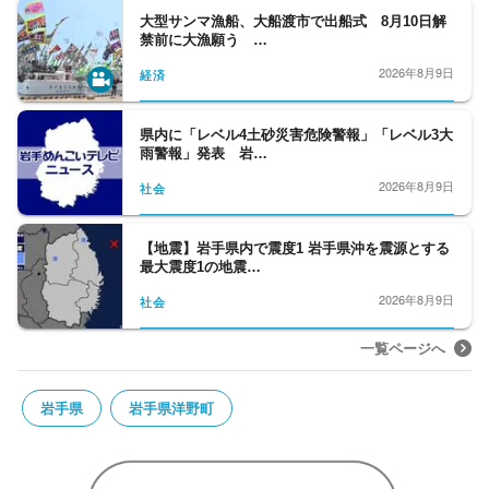
大型サンマ漁船、大船渡市で出船式 8月10日解
禁前に大漁願う …
2026年8月9日
経済
県内に「レベル4土砂災害危険警報」「レベル3大
雨警報」発表 岩…
2026年8月9日
社会
【地震】岩手県内で震度1 岩手県沖を震源とする
最大震度1の地震…
2026年8月9日
社会
一覧ページへ
岩手県
岩手県洋野町