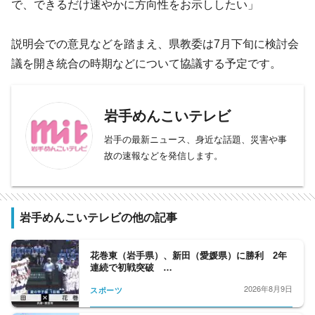
で、できるだけ速やかに方向性をお示ししたい」
説明会での意見などを踏まえ、県教委は7月下旬に検討会
議を開き統合の時期などについて協議する予定です。
岩手めんこいテレビ
岩手の最新ニュース、身近な話題、災害や事
故の速報などを発信します。
岩手めんこいテレビの他の記事
花巻東（岩手県）、新田（愛媛県）に勝利 2年
連続で初戦突破 …
2026年8月9日
スポーツ