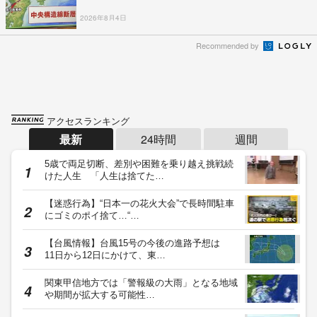
2026年8月4日
Recommended by
アクセスランキング
最新
24時間
週間
5歳で両足切断、差別や困難を乗り越え挑戦続
けた人生 「人生は捨てた…
【迷惑行為】“日本一の花火大会”で長時間駐車
にゴミのポイ捨て…“…
【台風情報】台風15号の今後の進路予想は
11日から12日にかけて、東…
関東甲信地方では「警報級の大雨」となる地域
や期間が拡大する可能性…