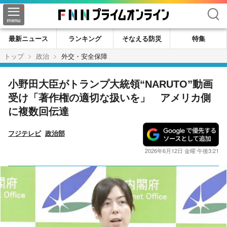
検索
最新ニュース
ランキング
そなえる防災
特集
トップ
政治
外交・安全保障
小野田大臣がトランプ大統領“NARUTO”動画
受け「著作権の適切な扱いを」 アメリカ側
に複数回伝達
フジテレビ
政治部
2026年6月12日 金曜 午後3:21