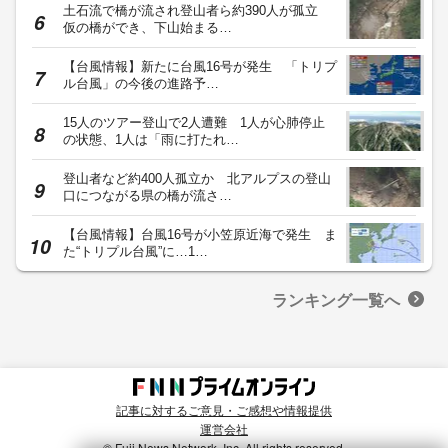
土石流で橋が流され登山者ら約390人が孤立
仮の橋ができ、下山始まる…
【台風情報】新たに台風16号が発生 「トリプ
ル台風」の今後の進路予…
15人のツアー登山で2人遭難 1人が心肺停止
の状態、1人は「雨に打たれ…
登山者など約400人孤立か 北アルプスの登山
口につながる県の橋が流さ…
【台風情報】台風16号が小笠原近海で発生 ま
た“トリプル台風”に…1…
ランキング一覧へ
記事に対するご意見・ご感想や情報提供
運営会社
© Fuji News Network, Inc. All rights reserved.