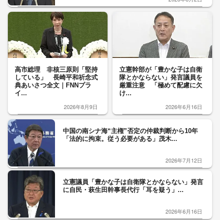
高市総理 非核三原則「堅持
立憲幹部が「豊かな子は自衛
している」 長崎平和祈念式
隊とかならない」発言議員を
典あいさつ全文｜FNNプラ
厳重注意 「極めて配慮に欠
イ...
け...
2026年8月9日
2026年6月16日
中国の南シナ海“主権”否定の仲裁判断から10年
「法的に拘束。従う必要がある」茂木...
2026年7月12日
立憲議員「豊かな子は自衛隊とかならない」発言
に自民・萩生田幹事長代行「耳を疑う」...
2026年6月16日