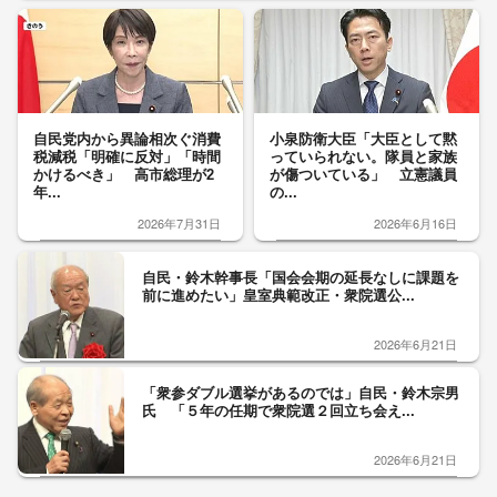
自民党内から異論相次ぐ消費
小泉防衛大臣「大臣として黙
税減税「明確に反対」「時間
っていられない。隊員と家族
かけるべき」 高市総理が2
が傷ついている」 立憲議員
年...
の...
2026年7月31日
2026年6月16日
自民・鈴木幹事長「国会会期の延長なしに課題を
前に進めたい」皇室典範改正・衆院選公...
2026年6月21日
「衆参ダブル選挙があるのでは」自民・鈴木宗男
氏 「５年の任期で衆院選２回立ち会え...
2026年6月21日