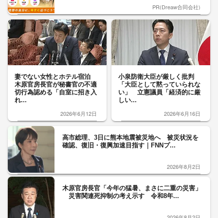
PR(Dreaw合同会社)
妻でない女性とホテル宿泊
小泉防衛大臣が厳しく批判
木原官房長官が秘書官の不適
「大臣として黙っていられな
切行為認める「自室に招き入
い」 立憲議員「経済的に厳
れ...
しい...
2026年6月12日
2026年6月16日
高市総理、3日に熊本地震被災地へ 被災状況を
確認、復旧・復興加速目指す｜FNNプ...
2026年8月2日
木原官房長官「今年の猛暑、まさに二重の災害」
災害関連死抑制の考え示す 令和8年...
2026年8月2日