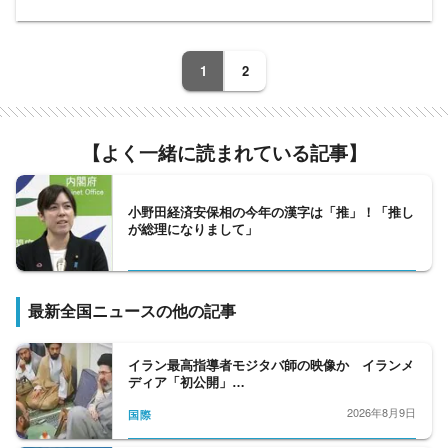
総理大臣、官房長官の動向をフォローする官
邸クラブ。平河クラブは自民党、日本維新の
会、野党クラブは、中道改革連合、立憲民主
1
2
党、国民民主党、公明党など野党勢を取材。
内閣府担当は、少子化問題から、宇宙、化学
問題まで、多岐に渡る分野を、細かくフォロ
【よく一緒に読まれている記事】
ーする。外務省クラブは、日々刻々と変化す
る、外交問題を取材、人事院も取材対象とな
っている。政界から財界、官界まで、政治部
小野田経済安保相の今年の漢字は「推」！「推し
の取材分野は広いと言えます。
が総理になりまして」
最新全国ニュースの他の記事
イラン最高指導者モジタバ師の映像か イランメ
ディア「初公開」…
2026年8月9日
国際