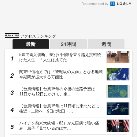
Recommended by
アクセスランキング
最新
24時間
週間
5歳で両足切断、差別や困難を乗り越え挑戦続
けた人生 「人生は捨てた…
関東甲信地方では「警報級の大雨」となる地域
や期間が拡大する可能性…
【台風情報】台風15号の今後の進路予想は
11日から12日にかけて、東…
【台風情報】台風15号は11日頃に東北などに
接近・上陸へ 9日は秋田・…
バイデン前米大統領（83）がん闘病で強い痛
み 息子「見ているのは本…