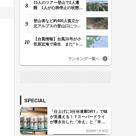
15人のツアー登山で2人遭
難 1人が心肺停止の状態、
1人は「雨に打たれ…
登山者など約400人孤立か
北アルプスの登山口につな
がる県の橋が流さ…
【台風情報】台風16号が小
笠原近海で発生 また“トリ
プル台風”に…1…
ランキング一覧へ
SPECIAL
PR
「仕上げに3分冷凍庫DRY」で味
が見違える！？スーパードライ
が導き出した「冷え」と「辛
口」のおいしい関係 青く変化
2026年7月30日
した「辛口カーブ」が飲み頃の