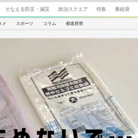
そなえる防災・減災
政治スクエア
特集
番組発
タメ
スポーツ
コラム
都道府県