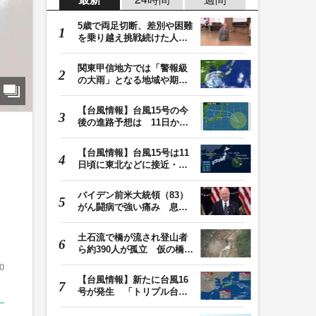
5歳で両足切断、差別や困難
を乗り越え挑戦続けた人
生 「人生は捨てた…
関東甲信地方では「警報級
の大雨」となる地域や期間
が拡大する可能性…
【台風情報】台風15号の今
後の進路予想は 11日から
12日にかけて、東…
【台風情報】台風15号は11
日頃に東北などに接近・上
中
陸へ 9日は秋田・…
バイデン前米大統領（83）
がん闘病で強い痛み 息子
「見ているのは本…
土石流で橋が流され登山者
ら約390人が孤立 仮の橋が
でき、下山始まる…
0
【台風情報】新たに台風16
号が発生 「トリプル台
風」の今後の進路予…