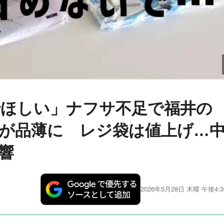
でほしい」ナフサ不足で福井の
が品薄に レジ袋は値上げ…
響
2026年5月28日 木曜 午後4:3