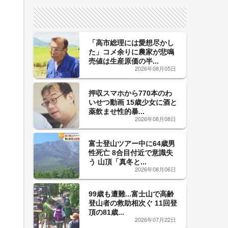
サイン！
「高市総理には愛想尽かし
た」コメ余りに農家が悲鳴
売値は生産原価の半...
2026年08月05日
押収スマホから770本のわ
いせつ動画 15歳少女に酒と
薬飲ませ性的暴...
2026年08月08日
富士登山ツアー中に64歳男
性死亡 8合目付近で意識失
う 山頂「真冬と...
2026年08月06日
99歳も遭難...富士山で高齢
登山者の救助相次ぐ 11回登
頂の81歳...
2026年07月22日