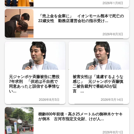
2026年1月8日
「売上金を金庫に」 イオンモール熊本で死亡の
22歳女性 勤務店運営会社の指示受け...
2026年8月3日
元ジャンポケ斉藤被告に懲役
被害女性は「遠慮するような
7年求刑 「供述は不自然で
感じ」 元ジャンポケ斉藤慎
同意あったと誤信する事情な
二被告裁判で番組ADが証
い...
言 ...
2026年8月5日
2026年5月14日
樹齢800年前後・高さ25メートルの御神木ケヤキ
が倒木 古河市指定文化財、けが人...
2026年8月1日