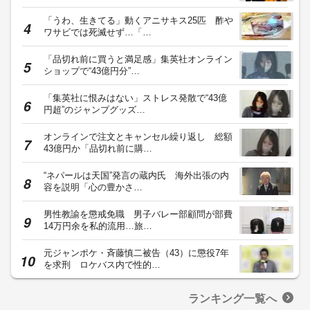
「うわ、生きてる」動くアニサキス25匹 酢や
ワサビでは死滅せず…「…
「品切れ前に買うと満足感」集英社オンライン
ショップで“43億円分”…
「集英社に恨みはない」ストレス発散で“43億
円超”のジャンプグッズ…
オンラインで注文とキャンセル繰り返し 総額
43億円か「品切れ前に購…
“ネパールは天国”発言の蔵内氏 海外出張の内
容を説明「心の豊かさ…
男性教諭を懲戒免職 男子バレー部顧問が部費
14万円余を私的流用…旅…
元ジャンポケ・斉藤慎二被告（43）に懲役7年
を求刑 ロケバス内で性的…
ランキング一覧へ