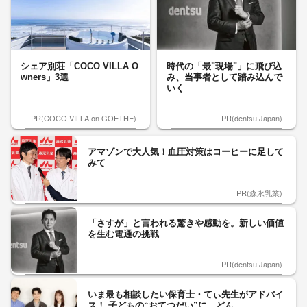
シェア別荘「COCO VILLA O
時代の「最"現場"」に飛び込
wners」3選
み、当事者として踏み込んで
いく
PR(COCO VILLA on GOETHE)
PR(dentsu Japan)
アマゾンで大人気！血圧対策はコーヒーに足して
みて
PR(森永乳業)
「さすが」と言われる驚きや感動を。新しい価値
を生む電通の挑戦
PR(dentsu Japan)
いま最も相談したい保育士・てぃ先生がアドバイ
ス！ 子どもの“おてつだい”に、どん...