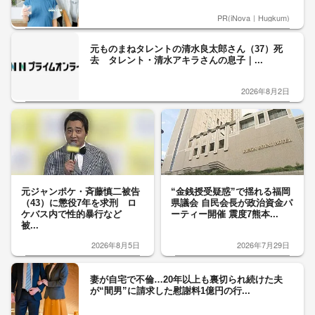
PR(iNova｜Hugkum)
元ものまねタレントの清水良太郎さん（37）死
去 タレント・清水アキラさんの息子｜...
2026年8月2日
元ジャンポケ・斉藤慎二被告
“金銭授受疑惑”で揺れる福岡
（43）に懲役7年を求刑 ロ
県議会 自民会長が政治資金パ
ケバス内で性的暴行など
ーティー開催 震度7熊本...
被...
2026年8月5日
2026年7月29日
妻が自宅で不倫…20年以上も裏切られ続けた夫
が“間男”に請求した慰謝料1億円の行...