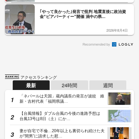
｢やって良かった｣発言で批判 地震直後に政治資
金“ビアパーティー”開催 渦中の県...
2026年8月4日
Recommended by
アクセスランキング
最新
24時間
週間
「ネパールは天国」蔵内議長の発言が波紋 維
新・吉村代表「福岡県議…
【台風情報】ダブル台風の今後の進路予想は
台風13号は8日（土）にか…
妻が自宅で不倫…20年以上も裏切られ続けた夫
が“間男”に請求した慰…