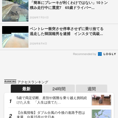
「簡単にブレーキが利くわけではない」10トン
積み走行中に震度7 65歳ドライバー...
2026年7月31日
ベントレー衝突させ停車させずに乗り捨てる
逃走した韓国籍男を逮捕 インスタで高級...
2026年8月4日
Recommended by
アクセスランキング
最新
24時間
週間
5歳で両足切断、差別や困難を乗り越え挑戦続
けた人生 「人生は捨てた…
【台風情報】ダブル台風の今後の進路予想は
来週、台風15号が北日本…