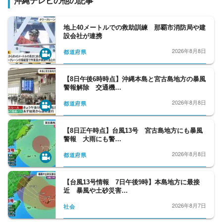
沖縄テレビの他の記事
地上40メートルでの救助訓練 那覇市消防局や建
設会社が連携
2026年8月8日
都道府県
【8日午後6時時点】沖縄本島と宮古島地方の暴風
警報解除 交通機…
2026年8月8日
都道府県
【8日正午時点】台風13号 宮古島地方にも暴風
警報 大雨にも警…
2026年8月8日
都道府県
【台風13号情報 7日午後9時】本島地方に最接
近 暴風や土砂災害…
2026年8月7日
社会