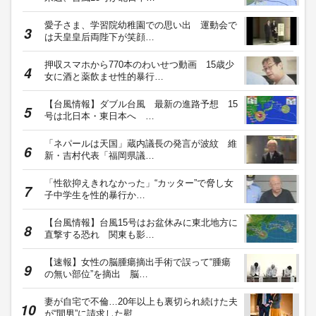
愛子さま、学習院幼稚園での思い出 運動会で
は天皇皇后両陛下が笑顔…
押収スマホから770本のわいせつ動画 15歳少
女に酒と薬飲ませ性的暴行…
【台風情報】ダブル台風 最新の進路予想 15
号は北日本・東日本へ …
「ネパールは天国」蔵内議長の発言が波紋 維
新・吉村代表「福岡県議…
「性欲抑えきれなかった」“カッター”で脅し女
子中学生を性的暴行か…
【台風情報】台風15号はお盆休みに東北地方に
直撃する恐れ 関東も影…
【速報】女性の脳腫瘍摘出手術で誤って“腫瘍
の無い部位”を摘出 脳…
妻が自宅で不倫…20年以上も裏切られ続けた夫
が“間男”に請求した慰…