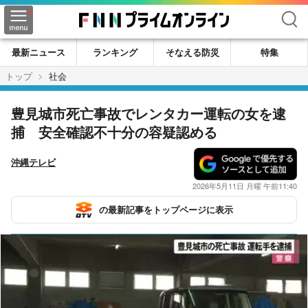
検索
最新ニュース
ランキング
そなえる防災
特集
トップ
社会
豊見城市死亡事故でレンタカー運転の女を逮
捕 安全確認不十分の容疑認める
沖縄テレビ
2026年5月11日 月曜 午前11:40
の最新記事をトップページに表示