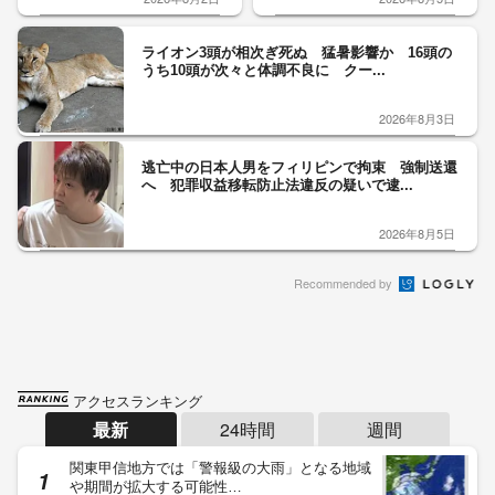
ライオン3頭が相次ぎ死ぬ 猛暑影響か 16頭の
うち10頭が次々と体調不良に クー...
2026年8月3日
逃亡中の日本人男をフィリピンで拘束 強制送還
へ 犯罪収益移転防止法違反の疑いで逮...
2026年8月5日
Recommended by
アクセスランキング
最新
24時間
週間
関東甲信地方では「警報級の大雨」となる地域
や期間が拡大する可能性…