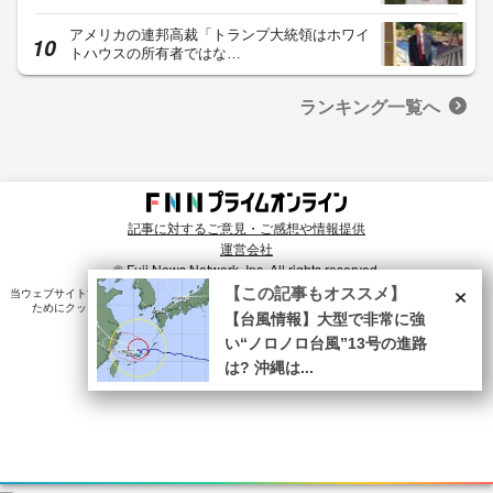
アメリカの連邦高裁「トランプ大統領はホワイ
トハウスの所有者ではな…
ランキング一覧へ
記事に対するご意見・ご感想や情報提供
運営会社
© Fuji News Network, Inc. All rights reserved.
×
【この記事もオススメ】
当ウェブサイトでは、ユーザのニーズ・興味・関⼼に合致したコンテンツや広告配信を提供する
ためにクッキーを使⽤しています。詳細は、
プライバシーポリシー
をご確認ください。
【台風情報】大型で非常に強
い“ノロノロ台風”13号の進路
は? 沖縄は...