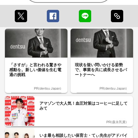
「さすが」と言われる驚きや
現状を疑い問いかける姿勢
感動を。新しい価値を生む電
で、事業を共に成長させるパ
通の挑戦
ートナーへ
PR(dentsu Japan)
PR(dentsu Japan)
アマゾンで大人気！血圧対策はコーヒーに足して
みて
PR(森永乳業)
いま最も相談したい保育士・てぃ先生がアドバイ