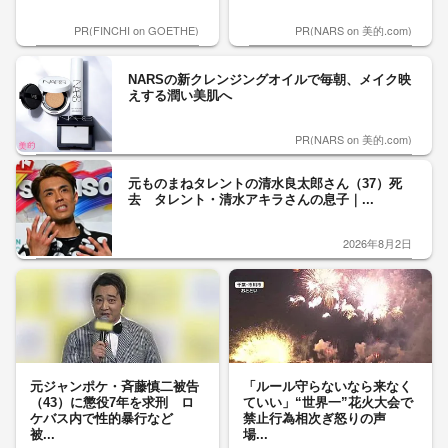
PR(FINCHI on GOETHE)
PR(NARS on 美的.com)
NARSの新クレンジングオイルで毎朝、メイク映
えする潤い美肌へ
PR(NARS on 美的.com)
元ものまねタレントの清水良太郎さん（37）死
去 タレント・清水アキラさんの息子｜...
2026年8月2日
元ジャンポケ・斉藤慎二被告
「ルール守らないなら来なく
（43）に懲役7年を求刑 ロ
ていい」“世界一”花火大会で
ケバス内で性的暴行など
禁止行為相次ぎ怒りの声
被...
場...