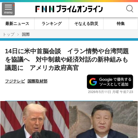
検索
最新ニュース
ランキング
そなえる防災
特集
トップ
国際
14日に米中首脳会談 イラン情勢や台湾問題
を協議へ 対中制裁や経済対話の新枠組みも
議題に アメリカ政府高官
フジテレビ
国際取材部
2026年5月11日 月曜 午前7:23