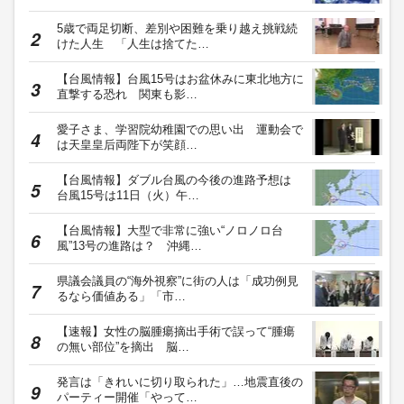
5歳で両足切断、差別や困難を乗り越え挑戦続
けた人生 「人生は捨てた…
【台風情報】台風15号はお盆休みに東北地方に
直撃する恐れ 関東も影…
愛子さま、学習院幼稚園での思い出 運動会で
は天皇皇后両陛下が笑顔…
【台風情報】ダブル台風の今後の進路予想は
台風15号は11日（火）午…
【台風情報】大型で非常に強い“ノロノロ台
風”13号の進路は？ 沖縄…
県議会議員の“海外視察”に街の人は「成功例見
るなら価値ある」「市…
【速報】女性の脳腫瘍摘出手術で誤って“腫瘍
の無い部位”を摘出 脳…
発言は「きれいに切り取られた」…地震直後の
パーティー開催「やって…