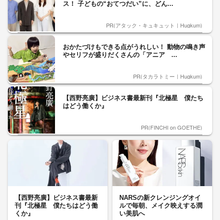
ス！ 子どもの“おてつだい”に、どん...
PR(アタック・キュキュット｜Hugkum)
おかたづけもできる点がうれしい！ 動物の鳴き声
やセリフが盛りだくさんの「アニア ...
PR(タカラトミー｜Hugkum)
【西野亮廣】ビジネス書最新刊『北極星 僕たち
はどう働くか』
PR(FINCHI on GOETHE)
【西野亮廣】ビジネス書最新
NARSの新クレンジングオイ
刊『北極星 僕たちはどう働
ルで毎朝、メイク映えする潤
くか』
い美肌へ