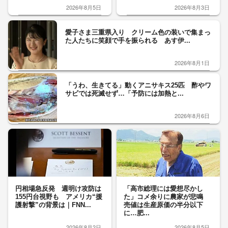
2026年8月5日
2026年8月3日
愛子さま三重県入り クリーム色の装いで集まっ
た人たちに笑顔で手を振られる あす伊...
2026年8月1日
「うわ、生きてる」動くアニサキス25匹 酢やワ
サビでは死滅せず…「予防には加熱と...
2026年8月6日
円相場急反発 週明け攻防は
「高市総理には愛想尽かし
155円台視野も アメリカ“援
た」コメ余りに農家が悲鳴
護射撃”の背景は｜FNN...
売値は生産原価の半分以下
に…肥...
2026年8月2日
2026年8月5日