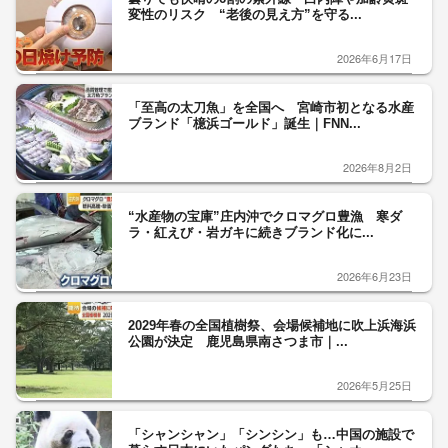
変性のリスク “老後の見え方”を守る...
2026年6月17日
「至高の太刀魚」を全国へ 宮崎市初となる水産
ブランド「檍浜ゴールド」誕生｜FNN...
2026年8月2日
“水産物の宝庫”庄内沖でクロマグロ豊漁 寒ダ
ラ・紅えび・岩ガキに続きブランド化に...
2026年6月23日
2029年春の全国植樹祭、会場候補地に吹上浜海浜
公園が決定 鹿児島県南さつま市｜...
2026年5月25日
「シャンシャン」「シンシン」も…中国の施設で