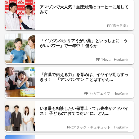
アマゾンで大人気！血圧対策はコーヒーに足して
みて
PR(森永乳業)
「イソジン®クリアうがい薬」といっしょに「う
がいパワー」で一年中！ 健やか
PR(iNova｜Hugkum)
「言葉で伝える力」を育めば、イヤイヤ期もすっ
きり！ 「アンパンマン ことばずかん...
PR(セガフェイブ｜HugKum)
いま最も相談したい保育士・てぃ先生がアドバイ
ス！ 子どもの“おてつだい”に、どん...
PR(アタック・キュキュット｜Hugkum)