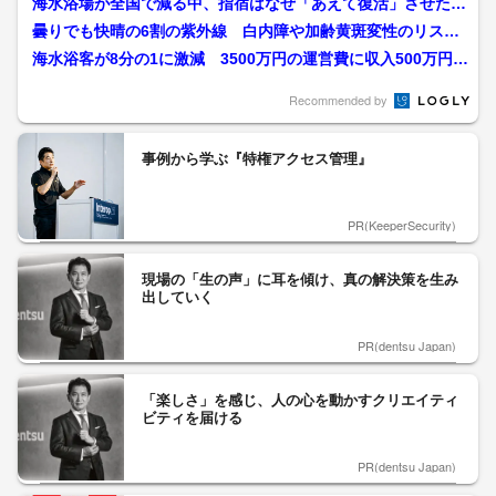
海水浴場が全国で減る中、指宿はなぜ「あえて復活」させたの
か 砂浜再生プロジェクト...
曇りでも快晴の6割の紫外線 白内障や加齢黄斑変性のリス
ク “老後の見え方”を守る...
海水浴客が8分の1に激減 3500万円の運営費に収入500万円
敦賀「気比の松原...
Recommended by
事例から学ぶ『特権アクセス管理』
PR(KeeperSecurity)
現場の「生の声」に耳を傾け、真の解決策を生み
出していく
PR(dentsu Japan)
「楽しさ」を感じ、人の心を動かすクリエイティ
ビティを届ける
PR(dentsu Japan)