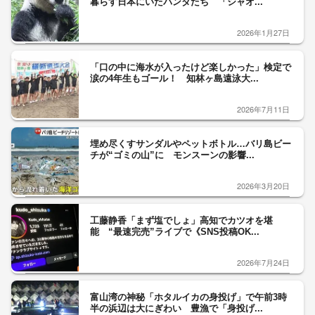
暮らす日本にいたパンダたち 「シャオ...
2026年1月27日
「口の中に海水が入ったけど楽しかった」検定で
涙の4年生もゴール！ 知林ヶ島遠泳大...
2026年7月11日
埋め尽くすサンダルやペットボトル…バリ島ビー
チが“ゴミの山”に モンスーンの影響...
2026年3月20日
工藤静香「まず塩でしょ」高知でカツオを堪
能 “最速完売”ライブで《SNS投稿OK...
2026年7月24日
富山湾の神秘「ホタルイカの身投げ」で午前3時
半の浜辺は大にぎわい 豊漁で「身投げ...