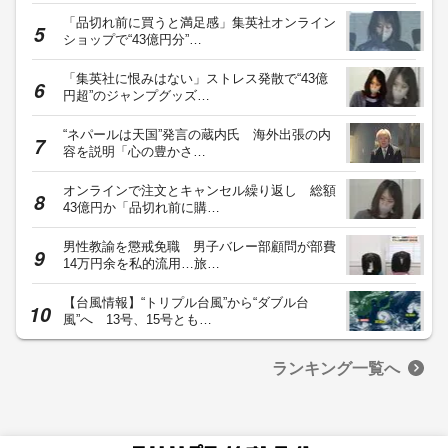
「品切れ前に買うと満足感」集英社オンライン
ショップで“43億円分”…
「集英社に恨みはない」ストレス発散で“43億
円超”のジャンプグッズ…
“ネパールは天国”発言の蔵内氏 海外出張の内
容を説明「心の豊かさ…
オンラインで注文とキャンセル繰り返し 総額
43億円か「品切れ前に購…
男性教諭を懲戒免職 男子バレー部顧問が部費
14万円余を私的流用…旅…
【台風情報】“トリプル台風”から“ダブル台
風”へ 13号、15号とも…
ランキング一覧へ