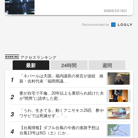
2026年3月18日
Recommended by
アクセスランキング
最新
24時間
週間
「ネパールは天国」蔵内議長の発言が波紋 維
新・吉村代表「福岡県議…
妻が自宅で不倫…20年以上も裏切られ続けた夫
が“間男”に請求した慰…
「うわ、生きてる」動くアニサキス25匹 酢や
ワサビでは死滅せず…「…
【台風情報】ダブル台風の今後の進路予想は
台風13号は8日（土）にか…