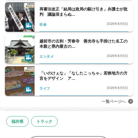
再審法改正「結局は政局の駆け引き」弁護士が批
判 議論深まらぬ…
2026年8月6日
社会
越前市の古刹・芳春寺 善光寺も手掛けた名工の
本殿と県内最古の…
2026年8月6日
エンタメ
「いのけぇな」「なしたこっちゃ」若狭地方の方
言をデザイン ア…
2026年8月6日
ライフ
一覧ページへ
福井県
トラック