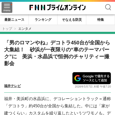
検索
最新ニュース
ランキング
そなえる防災
特集
トップ
エンタメ
「男のロマンやね」デコトラ450台が全国から
大集結！ 砂浜が一夜限りの“車のテーマパー
ク”に 美浜・水晶浜で恒例のチャリティー撮
影会
福井テレビ
2026年5月7日 木曜 午後7:20
福井・美浜町の水晶浜に、デコレーショントラック＝通称
「デコトラ」約450台が全国から集結した。中には「家が
建つくらい」カスタムを繰り返したというツワモノも。デ