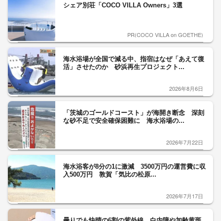
シェア別荘「COCO VILLA Owners」3選
PR(COCO VILLA on GOETHE)
海水浴場が全国で減る中、指宿はなぜ「あえて復
活」させたのか 砂浜再生プロジェクト...
2026年8月6日
「茨城のゴールドコースト」が海開き断念 深刻
な砂不足で安全確保困難に 海水浴場の...
2026年7月22日
海水浴客が8分の1に激減 3500万円の運営費に収
入500万円 敦賀「気比の松原...
2026年7月17日
曇りでも快晴の6割の紫外線 白内障や加齢黄斑