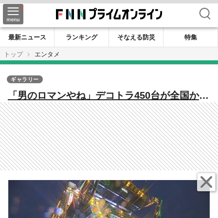
検索
最新ニュース
ランキング
そなえる防災
特集
トップ
エンタメ
ギャラリー
「男のロマンやね」デコトラ450台が全国から
大集結！ 砂浜が一夜限りの“車のテーマパー
ク”に 美浜・水晶浜で恒例のチャリティー撮
影会