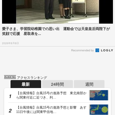
愛子さま、学習院幼稚園での思い出 運動会では天皇皇后両陛下が
笑顔で応援 星取表を...
2026年8月8日
Recommended by
アクセスランキング
最新
24時間
週間
【台風情報】台風15号の進路予想 東北南部か
ら関東付近に近づき、列…
【台風情報】台風15号の進路予想と影響 あす
11日午後には関東甲信地…