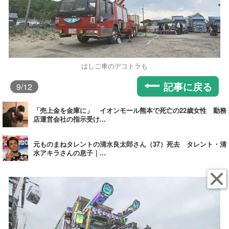
はしご車のデコトラも
記事に戻る
9
/12
「売上金を金庫に」 イオンモール熊本で死亡の22歳女性 勤務
店運営会社の指示受け...
元ものまねタレントの清水良太郎さん（37）死去 タレント・清
水アキラさんの息子｜...