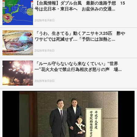
【台風情報】ダブル台風 最新の進路予想 15
号は北日本・東日本へ お盆休みの交通...
2026年8月8日
「うわ、生きてる」動くアニサキス25匹 酢や
ワサビでは死滅せず…「予防には加熱と...
2026年8月6日
「ルール守らないなら来なくていい」“世界
一”花火大会で禁止行為相次ぎ怒りの声 場...
2026年8月3日