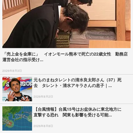
「売上金を金庫に」 イオンモール熊本で死亡の22歳女性 勤務店
運営会社の指示受け...
2026年8月3日
元ものまねタレントの清水良太郎さん（37）死
去 タレント・清水アキラさんの息子｜...
2026年8月2日
【台風情報】台風15号はお盆休みに東北地方に
直撃する恐れ 関東も影響を受ける可能...
2026年8月8日