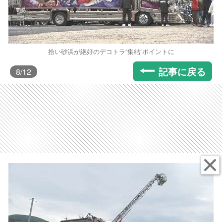
拾い砂浜が絶好のデコトラ“集結”ポイントに
記事に戻る
8
/12