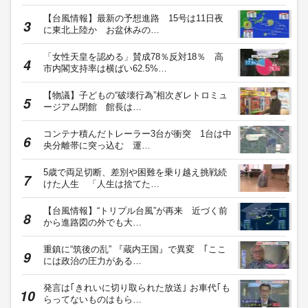
【台風情報】最新の予想進路 15号は11日夜
に東北上陸か お盆休みの…
「女性天皇を認める」賛成78％反対18％ 高
市内閣支持率は横ばい62.5%…
【物議】子どもの“破壊行為”相次ぎレトロミュ
ージアム閉館 館長は…
コンテナ積んだトレーラー3台が衝突 1台は中
央分離帯に突っ込む 運…
5歳で両足切断、差別や困難を乗り越え挑戦続
けた人生 「人生は捨てた…
【台風情報】“トリプル台風”が再来 近づく前
から進路図の外でも大…
重鎮に“筑後の乱” 『蔵内王国』で異変 ｢ここ
には政治の圧力がある…
発言は｢きれいに切り取られた放送｣ お車代｢も
らってないものはもら…