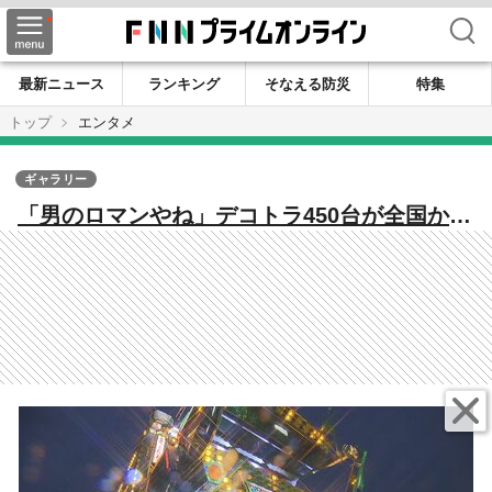
検索
最新ニュース
ランキング
そなえる防災
特集
トップ
エンタメ
ギャラリー
「男のロマンやね」デコトラ450台が全国から
大集結！ 砂浜が一夜限りの“車のテーマパー
ク”に 美浜・水晶浜で恒例のチャリティー撮
影会