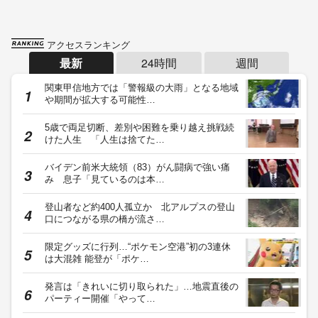
アクセスランキング
最新
24時間
週間
関東甲信地方では「警報級の大雨」となる地域
や期間が拡大する可能性…
5歳で両足切断、差別や困難を乗り越え挑戦続
けた人生 「人生は捨てた…
バイデン前米大統領（83）がん闘病で強い痛
み 息子「見ているのは本…
登山者など約400人孤立か 北アルプスの登山
口につながる県の橋が流さ…
限定グッズに行列…“ポケモン空港”初の3連休
は大混雑 能登が「ポケ…
発言は「きれいに切り取られた」…地震直後の
パーティー開催「やって…