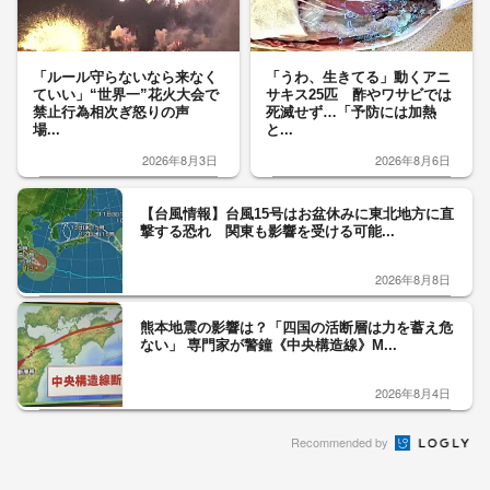
「ルール守らないなら来なく
「うわ、生きてる」動くアニ
ていい」“世界一”花火大会で
サキス25匹 酢やワサビでは
禁止行為相次ぎ怒りの声
死滅せず…「予防には加熱
場...
と...
2026年8月3日
2026年8月6日
【台風情報】台風15号はお盆休みに東北地方に直
撃する恐れ 関東も影響を受ける可能...
2026年8月8日
熊本地震の影響は？「四国の活断層は力を蓄え危
ない」 専門家が警鐘《中央構造線》M...
2026年8月4日
Recommended by