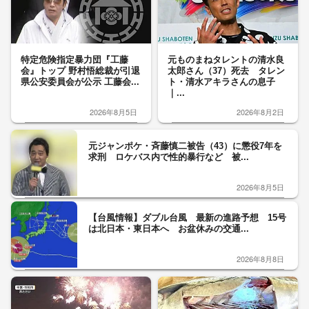
特定危険指定暴力団『工藤
元ものまねタレントの清水良
会』トップ 野村悟総裁が引退
太郎さん（37）死去 タレン
県公安委員会が公示 工藤会...
ト・清水アキラさんの息子
｜...
2026年8月5日
2026年8月2日
元ジャンポケ・斉藤慎二被告（43）に懲役7年を
求刑 ロケバス内で性的暴行など 被...
2026年8月5日
【台風情報】ダブル台風 最新の進路予想 15号
は北日本・東日本へ お盆休みの交通...
2026年8月8日