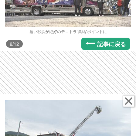
拾い砂浜が絶好のデコトラ“集結”ポイントに
記事に戻る
8
/12