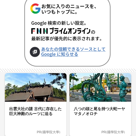
出雲大社の謎 古代に存在した
八つの頭と尾を持つ大蛇ーヤ
巨大神殿のルーツに迫る
マタノオロチ
PR(國學院大學)
PR(國學院大學)