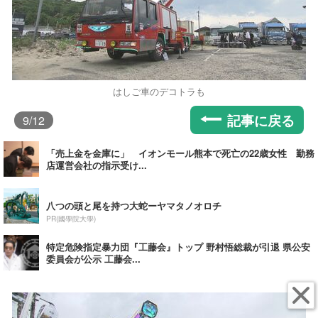
はしご車のデコトラも
記事に戻る
9
/12
「売上金を金庫に」 イオンモール熊本で死亡の22歳女性 勤務
店運営会社の指示受け...
八つの頭と尾を持つ大蛇ーヤマタノオロチ
PR(國學院大學)
特定危険指定暴力団『工藤会』トップ 野村悟総裁が引退 県公安
委員会が公示 工藤会...