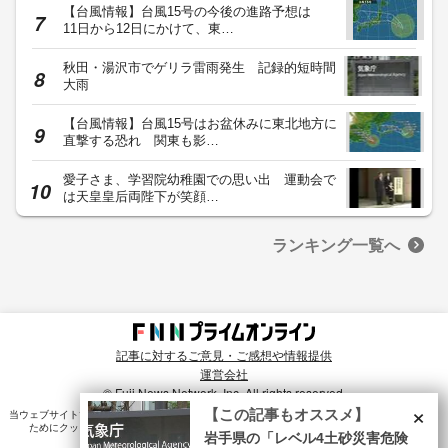
【台風情報】台風15号の今後の進路予想は
11日から12日にかけて、東…
秋田・湯沢市でゲリラ雷雨発生 記録的短時間
大雨
【台風情報】台風15号はお盆休みに東北地方に
直撃する恐れ 関東も影…
愛子さま、学習院幼稚園での思い出 運動会で
は天皇皇后両陛下が笑顔…
ランキング一覧へ
記事に対するご意見・ご感想や情報提供
運営会社
© Fuji News Network, Inc. All rights reserved.
×
【この記事もオススメ】
当ウェブサイトでは、ユーザのニーズ・興味・関⼼に合致したコンテンツや広告配信を提供する
ためにクッキーを使⽤しています。詳細は、
プライバシーポリシー
をご確認ください。
岩手県の「レベル4土砂災害危険