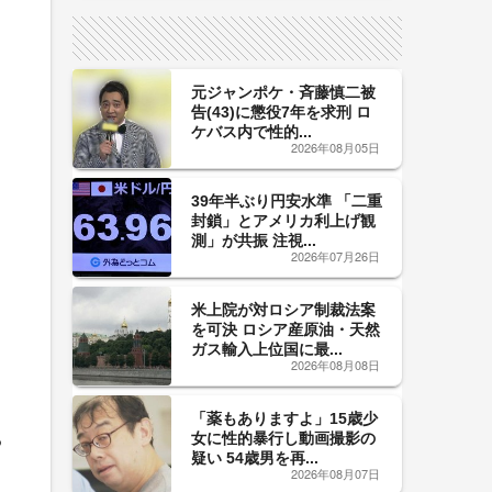
サイン！
元ジャンポケ・斉藤慎二被
告(43)に懲役7年を求刑 ロ
ケバス内で性的...
2026年08月05日
39年半ぶり円安水準 「二重
封鎖」とアメリカ利上げ観
測」が共振 注視...
2026年07月26日
米上院が対ロシア制裁法案
を可決 ロシア産原油・天然
ガス輸入上位国に最...
2026年08月08日
「薬もありますよ」15歳少
女に性的暴行し動画撮影の
る
疑い 54歳男を再...
2026年08月07日