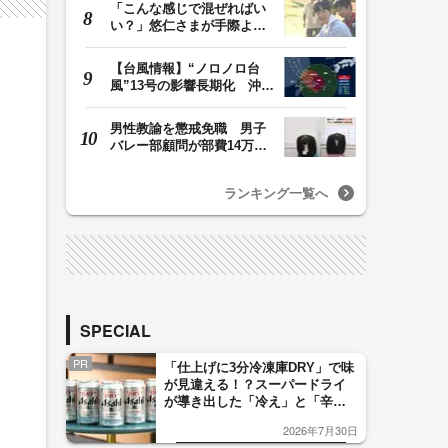
「こんな感じで混ぜればい
い？」悠仁さまが手際よく
豚汁を調理 同学…
【台風情報】“ノロノロ台
風”13号の影響長期化 沖縄
本島は暴風域続…
男性教諭を懲戒免職 男子
バレー部顧問が部費14万円
余を私的流用…旅…
ランキング一覧へ
SPECIAL
PR
「仕上げに3分冷凍庫DRY」で味
が見違える！？スーパードライ
が導き出した「冷え」と「辛
口」のおいしい関係 青く変化
2026年7月30日
した「辛口カーブ」が飲み頃の