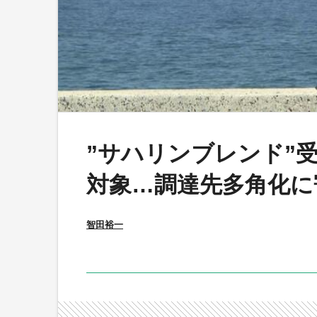
”サハリンブレンド”
対象…調達先多角化に
智田裕一