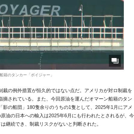
船籍のタンカー「ボイジャー」
制裁の例外措置が恒久的ではない点だ。アメリカが対ロ制裁を
指摘されている。また、今回原油を運んだオマーン船籍のタン
の船団」180隻余りのうちの1隻として、2025年1月にアメ
原油の日本への輸入は2025年6月にも行われたとされるが、今
ては継続でき、制裁リスクがないと判断された。