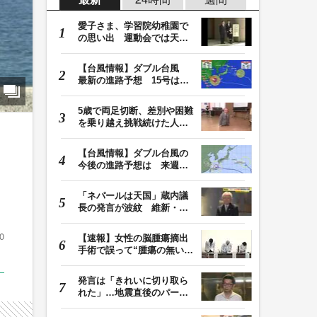
愛子さま、学習院幼稚園で
の思い出 運動会では天皇
皇后両陛下が笑顔…
【台風情報】ダブル台風
最新の進路予想 15号は北
日本・東日本へ …
5歳で両足切断、差別や困難
を乗り越え挑戦続けた人
生 「人生は捨てた…
【台風情報】ダブル台風の
今後の進路予想は 来週、
台風15号が北日本…
「ネパールは天国」蔵内議
長の発言が波紋 維新・吉
村代表「福岡県議…
0
【速報】女性の脳腫瘍摘出
手術で誤って“腫瘍の無い部
位”を摘出 脳…
発言は「きれいに切り取ら
れた」…地震直後のパーテ
ィー開催「やって…