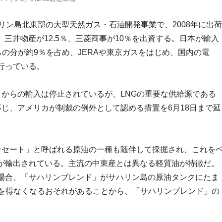
リン島北東部の大型天然ガス・石油開発事業で、2008年に出荷
、三井物産が12.5％、三菱商事が10％を出資する。日本が輸入
らの分が約9％を占め、JERAや東京ガスをはじめ、国内の電
行っている。
」からの輸入は停止されているが、LNGの重要な供給源である
じ、アメリカが制裁の例外として認める措置を6月18日まで延
ンセート」と呼ばれる原油の一種も随伴して採掘され、これを
が輸出されている。主流の中東産とは異なる軽質油が特徴だ。
場合、「サハリンブレンド」がサハリン島の原油タンクにたま
るを得なくなるおそれがあることから、「サハリンブレンド」の
。