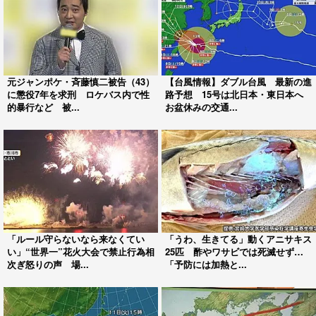
元ジャンポケ・斉藤慎二被告（43）
【台風情報】ダブル台風 最新の進
に懲役7年を求刑 ロケバス内で性
路予想 15号は北日本・東日本へ
的暴行など 被...
お盆休みの交通...
「ルール守らないなら来なくてい
「うわ、生きてる」動くアニサキス
い」“世界一”花火大会で禁止行為相
25匹 酢やワサビでは死滅せず…
次ぎ怒りの声 場...
「予防には加熱と...