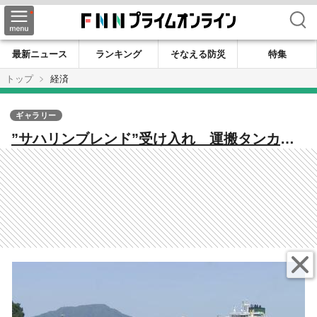
検索
最新ニュース
ランキング
そなえる防災
特集
トップ
経済
ギャラリー
”サハリンブレンド”受け入れ 運搬タンカー
は制裁対象…調達先多角化に寄与するか