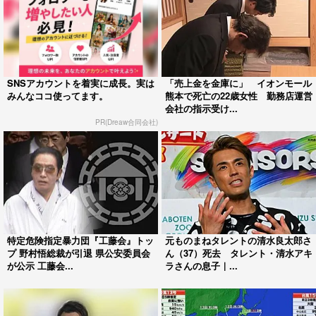
SNSアカウントを着実に成長。実は
「売上金を金庫に」 イオンモール
みんなココ使ってます。
熊本で死亡の22歳女性 勤務店運営
会社の指示受け...
PR(Dreaw合同会社)
特定危険指定暴力団『工藤会』トッ
元ものまねタレントの清水良太郎さ
プ 野村悟総裁が引退 県公安委員会
ん（37）死去 タレント・清水アキ
が公示 工藤会...
ラさんの息子｜...