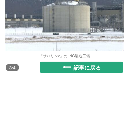
「サハリン2」のLNG製造工場
記事に戻る
3
/4