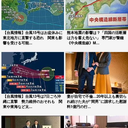
【台風情報】台風15号はお盆休みに
熊本地震の影響は？「四国の活断層
東北地方に直撃する恐れ 関東も影
は力を蓄え危ない」 専門家が警鐘
響を受ける可能...
《中央構造線》M...
【台風情報】台風13号は7日ごろ沖
妻が自宅で不倫…20年以上も裏切ら
縄に直撃 勢力維持のおそれも 関
れ続けた夫が“間男”に請求した慰謝
東や東海など太...
料1億円の行...