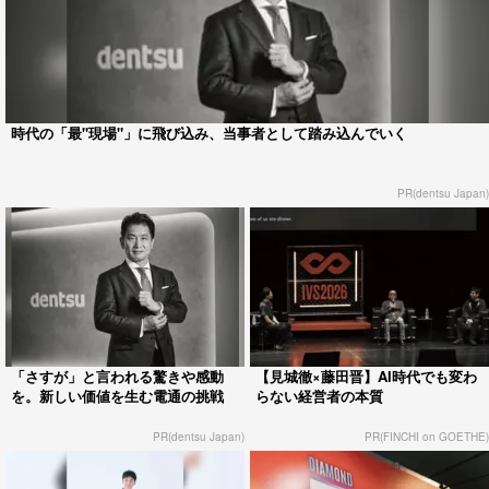
時代の「最"現場"」に飛び込み、当事者として踏み込んでいく
PR(dentsu Japan)
「さすが」と言われる驚きや感動
【見城徹×藤田晋】AI時代でも変わ
を。新しい価値を生む電通の挑戦
らない経営者の本質
PR(dentsu Japan)
PR(FINCHI on GOETHE)