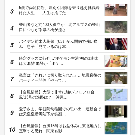
5歳で両足切断、差別や困難を乗り越え挑戦続
けた人生 「人生は捨てた…
登山者など約400人孤立か 北アルプスの登山
口につながる県の橋が流さ…
バイデン前米大統領（83）がん闘病で強い痛
み 息子「見ているのは本…
限定グッズに行列…“ポケモン空港”初の3連休
は大混雑 能登が「ポケ…
発言は「きれいに切り取られた」…地震直後の
パーティー開催「やって…
【台風情報】大型で非常に強い“ノロノロ台
風”13号の進路は？ 沖縄…
愛子さま、学習院幼稚園での思い出 運動会で
は天皇皇后両陛下が笑顔…
【台風情報】台風15号はお盆休みに東北地方に
直撃する恐れ 関東も影…