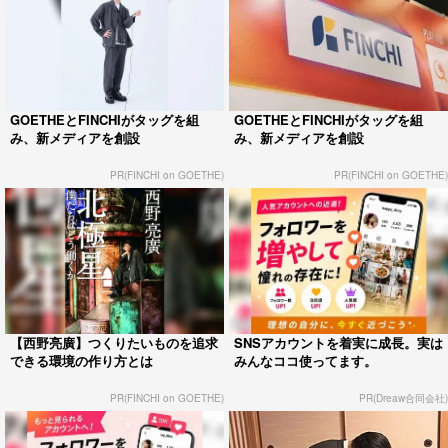
GOETHEとFINCHIがタッグを組
GOETHEとFINCHIがタッグを組
み、新メディアを創設
み、新メディアを創設
PR(FINCHI on GOETHE)
PR(FINCHI on GOETHE)
【西野亮廣】つくりたいものを追求
SNSアカウントを着実に成長。実は
できる環境の作り方とは
みんなココ使ってます。
PR(FINCHI on GOETHE)
PR(Dreaw合同会社)