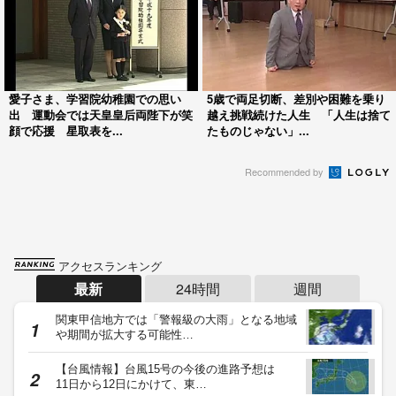
愛子さま、学習院幼稚園での思い
5歳で両足切断、差別や困難を乗り
出 運動会では天皇皇后両陛下が笑
越え挑戦続けた人生 「人生は捨て
顔で応援 星取表を...
たものじゃない」...
Recommended by
アクセスランキング
最新
24時間
週間
関東甲信地方では「警報級の大雨」となる地域
や期間が拡大する可能性…
【台風情報】台風15号の今後の進路予想は
11日から12日にかけて、東…