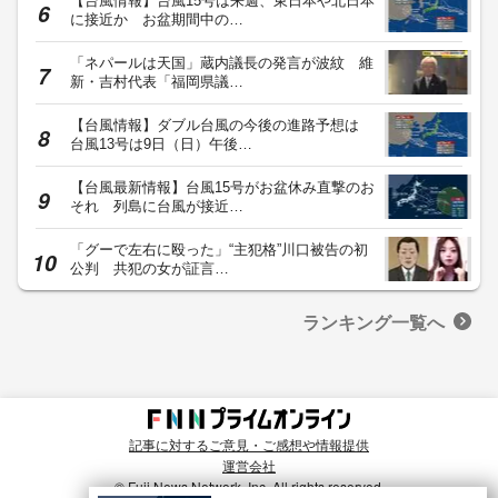
【台風情報】台風15号は来週、東日本や北日本
に接近か お盆期間中の…
「ネパールは天国」蔵内議長の発言が波紋 維
新・吉村代表「福岡県議…
【台風情報】ダブル台風の今後の進路予想は
台風13号は9日（日）午後…
【台風最新情報】台風15号がお盆休み直撃のお
それ 列島に台風が接近…
「グーで左右に殴った」“主犯格”川口被告の初
公判 共犯の女が証言…
ランキング一覧へ
記事に対するご意見・ご感想や情報提供
運営会社
© Fuji News Network, Inc. All rights reserved.