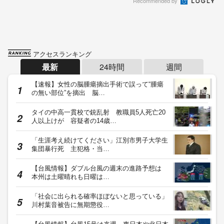
Recommended by
アクセスランキング
最新
24時間
週間
【速報】女性の脳腫瘍摘出手術で誤って“腫瘍
の無い部位”を摘出 脳…
タイの中高一貫校で銃乱射 教職員5人死亡20
人以上けが 容疑者の14歳…
「生涯考え続けてください」江別市男子大学生
集団暴行死 主犯格・当…
【台風情報】ダブル台風の週末の進路予想は
本州は土曜晴れも日曜は…
「社会に出られる確率ほぼないと思っている」
川村葉音被告に無期懲役…