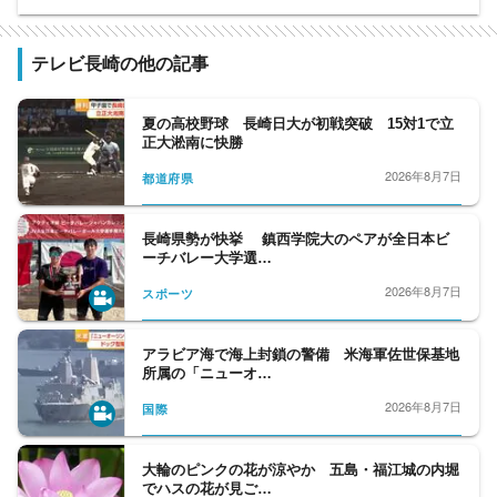
テレビ長崎の他の記事
夏の高校野球 長崎日大が初戦突破 15対1で立
正大淞南に快勝
2026年8月7日
都道府県
長崎県勢が快挙 鎮西学院大のペアが全日本ビ
ーチバレー大学選…
2026年8月7日
スポーツ
アラビア海で海上封鎖の警備 米海軍佐世保基地
所属の「ニューオ…
2026年8月7日
国際
大輪のピンクの花が涼やか 五島・福江城の内堀
でハスの花が見ご…