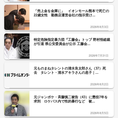
「売上金を金庫に」 イオンモール熊本で死亡の
22歳女性 勤務店運営会社の指示受け...
2026年8月3日
特定危険指定暴力団『工藤会』トップ 野村悟総裁
が引退 県公安委員会が公示 工藤会...
2026年7月31日
元ものまねタレントの清水良太郎さん（37）死
去 タレント・清水アキラさんの息子｜...
2026年8月2日
元ジャンポケ・斉藤慎二被告（43）に懲役7年を
求刑 ロケバス内で性的暴行など 被...
2026年8月5日