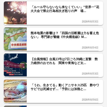
「ルール守らないなら来なくていい」“世界一”花
火大会で禁止行為相次ぎ怒りの声 場...
2026年8月3日
熊本地震の影響は？「四国の活断層は力を蓄え危
ない」 専門家が警鐘《中央構造線》M...
2026年8月4日
【台風情報】台風13号は7日ごろ沖縄に直撃 勢
力維持のおそれも 関東や東海など太...
2026年8月3日
「うわ、生きてる」動くアニサキス25匹 酢やワ
サビでは死滅せず…「予防には加熱と...
2026年8月6日