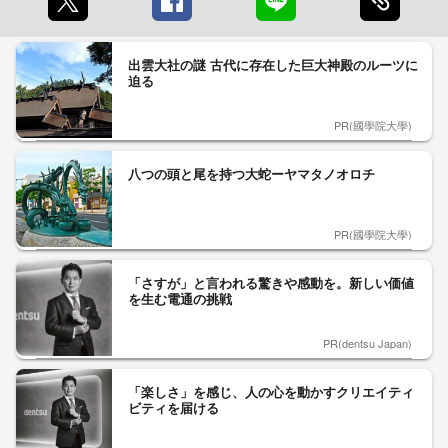
出雲大社の謎 古代に存在した巨大神殿のルーツに
迫る
PR(國學院大學)
八つの頭と尾を持つ大蛇ーヤマタノオロチ
PR(國學院大學)
「さすが」と言われる驚きや感動を。新しい価値
を生む電通の挑戦
PR(dentsu Japan)
「楽しさ」を感じ、人の心を動かすクリエイティ
ビティを届ける