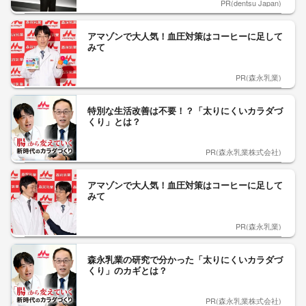
PR(dentsu Japan)
アマゾンで大人気！血圧対策はコーヒーに足して
みて
PR(森永乳業)
特別な生活改善は不要！？「太りにくいカラダづ
くり」とは？
PR(森永乳業株式会社)
アマゾンで大人気！血圧対策はコーヒーに足して
みて
PR(森永乳業)
森永乳業の研究で分かった「太りにくいカラダづ
くり」のカギとは？
PR(森永乳業株式会社)