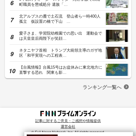
町職員を懲戒処分 遺族「…
北アルプスの麓で土石流 登山者ら一時400人
孤立 仮設置の橋で下山 …
愛子さま、学習院幼稚園での思い出 運動会で
は天皇皇后両陛下が笑顔…
ネタニヤフ首相 トランプ大統領主導のガザ地
区「和平実現への工程表…
【台風情報】台風15号はお盆休みに東北地方に
直撃する恐れ 関東も影…
ランキング一覧へ
記事に対するご意見・ご感想や情報提供
運営会社
© Fuji News Network, Inc. All rights reserved.