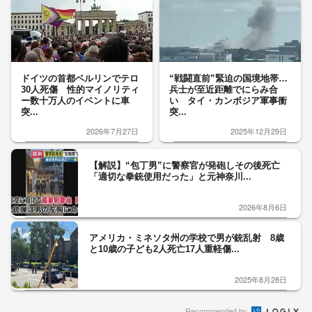
ドイツの首都ベルリンでテロ
“戦闘直前”緊迫の国境地帯…
30人死傷 性的マイノリティ
兵士が至近距離でにらみ合
ー数十万人のイベントに車
い タイ・カンボジア軍事衝
突...
突...
2026年7月27日
2025年12月29日
【解説】“包丁男”に警察官が発砲しその後死亡
「適切な拳銃使用だった」と元神奈川...
2026年8月6日
アメリカ・ミネソタ州の学校で男が銃乱射 8歳
と10歳の子ども2人死亡17人重軽傷...
2025年8月28日
Recommended by