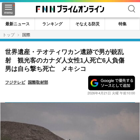
検索
最新ニュース
ランキング
そなえる防災
特集
トップ
国際
世界遺産・テオティワカン遺跡で男が銃乱
射 観光客のカナダ人女性1人死亡6人負傷
男は自ら撃ち死亡 メキシコ
フジテレビ
国際取材部
2026年4月21日 火曜 午前10:00