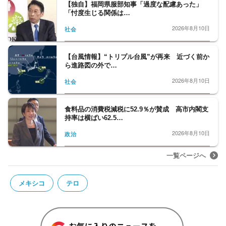
【独自】福岡県服部知事「過度な配慮あった」
「忖度生じる関係は…
2026年8月10日
社会
【台風情報】“トリプル台風”が再来 近づく前か
ら進路図の外で…
2026年8月10日
社会
食料品の消費税減税に52.9％が賛成 高市内閣支
持率は横ばい62.5…
2026年8月10日
政治
一覧ページへ
メキシコ
テロ