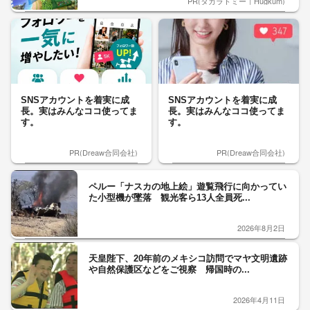
PR(タカラトミー｜Hugkum)
SNSアカウントを着実に成
SNSアカウントを着実に成
長。実はみんなココ使ってま
長。実はみんなココ使ってま
す。
す。
PR(Dreaw合同会社)
PR(Dreaw合同会社)
ペルー「ナスカの地上絵」遊覧飛行に向かってい
た小型機が墜落 観光客ら13人全員死...
2026年8月2日
天皇陛下、20年前のメキシコ訪問でマヤ文明遺跡
や自然保護区などをご視察 帰国時の...
2026年4月11日