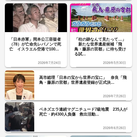
「日本赤軍」岡本公三容疑者
「柱の跡なんて見たって…」
（78）が亡命先レバノンで死
新たな世界遺産候補「飛
亡 イスラエル空港で100...
鳥・藤原の宮都」に待ち受け
る試...
2026年7月24日
2026年5月30日
高市総理「日本の宝から世界の宝に」 奈良「飛
鳥・藤原の宮都」世界遺産登録が正式決...
2026年7月26日
ベネズエラ連続マグニチュード7級地震 235人が
死亡・約4300人負傷 救出活動...
2026年6月26日