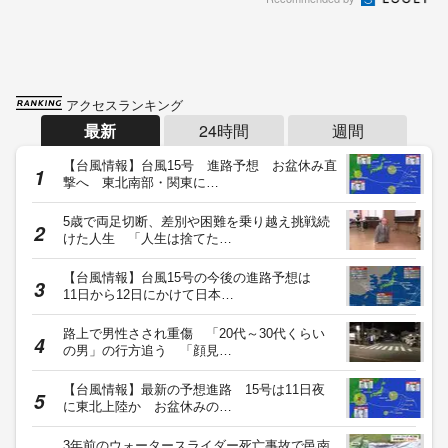
アクセスランキング
最新
24時間
週間
【台風情報】台風15号 進路予想 お盆休み直
撃へ 東北南部・関東に…
5歳で両足切断、差別や困難を乗り越え挑戦続
けた人生 「人生は捨てた…
【台風情報】台風15号の今後の進路予想は
11日から12日にかけて日本…
路上で男性さされ重傷 「20代～30代くらい
の男」の行方追う 「顔見…
【台風情報】最新の予想進路 15号は11日夜
に東北上陸か お盆休みの…
3年前のウォータースライダー死亡事故で邑南