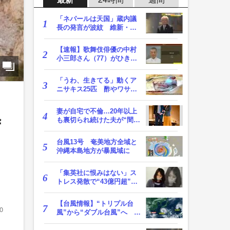
「ネパールは天国」蔵内議
長の発言が波紋 維新・吉
村代表「福岡県議…
【速報】歌舞伎俳優の中村
小三郎さん（77）がひき逃
げ疑いで書類送検…
「うわ、生きてる」動くア
ニサキス25匹 酢やワサビ
では死滅せず…「…
妻が自宅で不倫…20年以上
も裏切られ続けた夫が“間
ず
男”に請求した慰…
台風13号 奄美地方全域と
沖縄本島地方が暴風域に
「集英社に恨みはない」ス
トレス発散で“43億円超”の
ジャンプグッズ…
【台風情報】“トリプル台
0
風”から“ダブル台風”へ 13
号、15号とも…