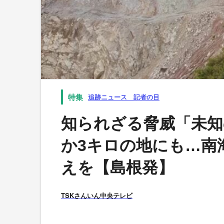
追跡ニュース 記者の目
知られざる脅威「未知
か3キロの地にも…南
えを【島根発】
TSKさんいん中央テレビ