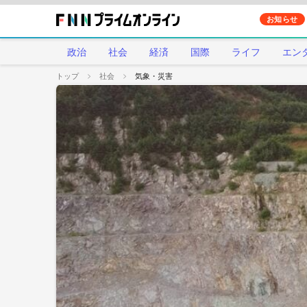
お知らせ
政治
社会
経済
国際
ライフ
エン
トップ
社会
気象・災害