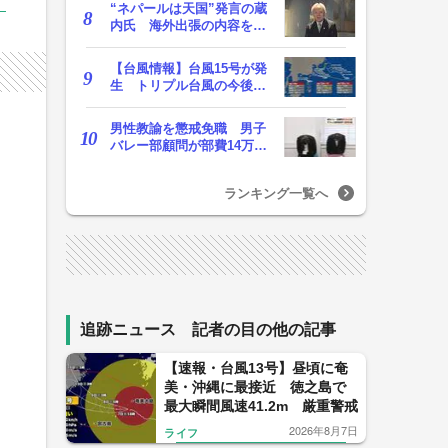
“ネパールは天国”発言の蔵
内氏 海外出張の内容を説
明「心の豊かさ…
【台風情報】台風15号が発
生 トリプル台風の今後の
進路予想は 台風1…
男性教諭を懲戒免職 男子
バレー部顧問が部費14万円
余を私的流用…旅…
ランキング一覧へ
追跡ニュース 記者の目の他の記事
【速報・台風13号】昼頃に奄
美・沖縄に最接近 徳之島で
最大瞬間風速41.2m 厳重警戒
2026年8月7日
ライフ