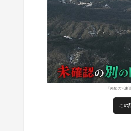
「未知の活断
この