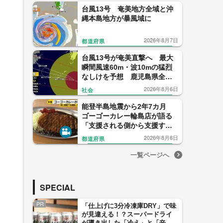
台風13号 奄美地方全域と沖
縄本島地方が暴風域に
2026年8月7日
都道府県
台風13号が奄美直撃へ 最大
瞬間風速60m・波10mの猛烈
なしけを予想 鹿児島県全域
がすでに強風域 気象予報士
2026年8月6日
社会
解説
能登半島地震から2年7カ月
ゴーゴーカレー輪島店が語る
「支援される側から支援する
側へ」
2026年8月6日
都道府県
一覧ページへ
SPECIAL
PR
「仕上げに3分冷凍庫DRY」で味
が見違える！？スーパードライ
が導き出した「冷え」と「辛