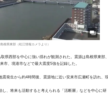
源は島根県東部（松江情報カメラより）
部と鳥取県西部を中心に強い揺れが観測された。震源は島根県東部
安来市、境港市などで最大震度5強を記録した。
地震発生から約4時間後、震源地に近い安来市広瀬町を訪れ、
動し、将来も活動すると考えられる「活断層」などを中心に研