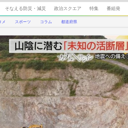
そなえる防災・減災
政治スクエア
特集
番組発
タメ
スポーツ
コラム
都道府県