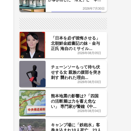
口」のおいしい関係 青く変化
2026年7月30日
した「辛口カーブ」が飲み頃の
サイン！
「日本を必ず後悔させる」
北朝鮮金総書記の妹・金与
正氏 海自のミサイル...
2026年08月05日
チェーンソーもって待ち伏
せする女 親族の腹部を突き
刺す 襲われた理由...
2026年08月03日
熊本地震の影響は?「四国
の活断層は力を蓄え危な
い」 専門家が警鐘《中...
2026年08月04日
キャンプ場に「鉄砲水」客
巻き込まれ10人死亡、23人