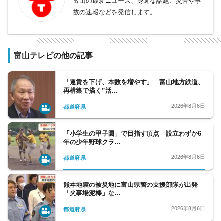
富山の最新ニュース、身近な話題、災害や事
故の速報などを発信します。
富山テレビの他の記事
「運賃を下げ、本数を増やす」 富山地方鉄道、
再構築で描く”活…
2026年8月6日
都道府県
「小学生の甲子園」で目指す頂点 設立わずか6
年の少年野球クラ…
2026年8月6日
都道府県
熊本地震の被災地に富山県警の支援部隊が出発
「火事場泥棒」な…
2026年8月6日
都道府県