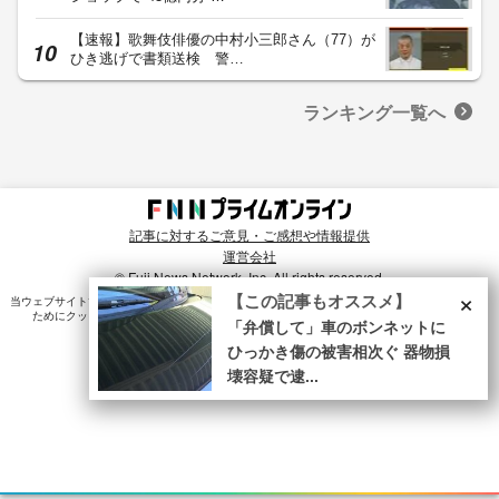
【速報】歌舞伎俳優の中村小三郎さん（77）が
ひき逃げで書類送検 警…
ランキング一覧へ
記事に対するご意見・ご感想や情報提供
運営会社
© Fuji News Network, Inc. All rights reserved.
×
【この記事もオススメ】
当ウェブサイトでは、ユーザのニーズ・興味・関⼼に合致したコンテンツや広告配信を提供する
ためにクッキーを使⽤しています。詳細は、
プライバシーポリシー
をご確認ください。
「弁償して」車のボンネットに
ひっかき傷の被害相次ぐ 器物損
壊容疑で逮...