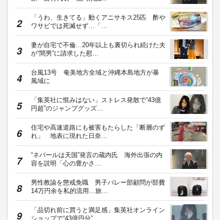
「うわ、生きてる」動くアニサキス25匹 酢や
ワサビでは死滅せず…「…
妻が自宅で不倫…20年以上も裏切られ続けた夫
が“間男”に請求した慰…
台風13号 奄美地方全域と沖縄本島地方が暴
風域に
「集英社に恨みはない」ストレス発散で“43億
円超”のジャンプグッズ…
住宅や高速道路にも被害もたらした「断層のず
れ」 地表に現れた日奈…
“ネパールは天国”発言の蔵内氏 海外出張の内
容を説明「心の豊かさ…
男性教諭を懲戒免職 男子バレー部顧問が部費
14万円余を私的流用…旅…
「品切れ前に買うと満足感」集英社オンライン
ショップで“43億円分”…