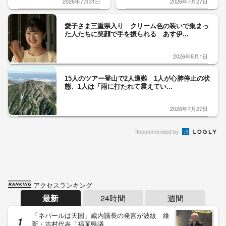
2026年7月31日
2026年7月27日
愛子さま三重県入り クリーム色の装いで集まっ
た人たちに笑顔で手を振られる あす伊...
2026年8月1日
15人のツアー登山で2人遭難 1人が心肺停止の状
態、1人は「雨に打たれて震えてい...
2026年7月27日
Recommended by
アクセスランキング
最新
24時間
週間
「ネパールは天国」蔵内議長の発言が波紋 維
新・吉村代表「福岡県議…