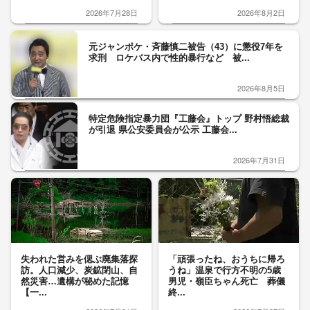
2026年7月28日
2026年8月2日
元ジャンポケ・斉藤慎二被告（43）に懲役7年を
求刑 ロケバス内で性的暴行など 被...
2026年8月5日
特定危険指定暴力団『工藤会』トップ 野村悟総裁
が引退 県公安委員会が公示 工藤会...
2026年7月31日
失われた営みを偲ぶ廃集落探
「頑張ったね、おうちに帰ろ
訪。人口減少、炭鉱閉山、自
うね」温泉で行方不明の5歳
然災害…遺構が秘めた記憶
男児・嶺臣ちゃん死亡 葬儀
【一...
終...