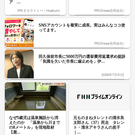
ア ...
PR(タカラトミー｜Hugkum)
PR(Dreaw合同会社)
SNSアカウントを着実に成長。実はみんなココ使
ってます。
PR(Dreaw合同会社)
田久保前市長に5000万円の選挙費用返還求め提訴
「良識を欠いた市長に歯止めを」伊...
2026年7月31日
なぜ5歳児は温泉施設から消
元ものまねタレントの清水良
えたのか 「温泉から川まで
太郎さん（37）死去 タレン
の8メートル」を現地取材
ト・清水アキラさんの息子
【鹿...
｜...