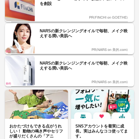
を創設
PR(FINCHI on GOETHE)
NARSの新クレンジングオイルで毎朝、メイク映
えする潤い美肌へ
PR(NARS on 美的.com)
NARSの新クレンジングオイルで毎朝、メイク映
えする潤い美肌へ
PR(NARS on 美的.com)
おかたづけもできる点がうれ
SNSアカウントを着実に成
しい！ 動物の鳴き声やセリフ
長。実はみんなココ使ってま
が盛りだくさんの「アニ
す。