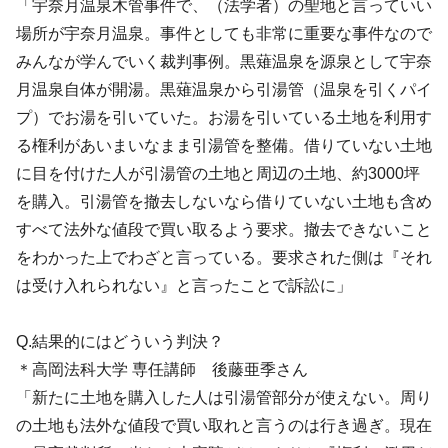
「宇奈月温泉木管事件で、（法学者）の聖地と言っていい
場所が宇奈月温泉。事件としても非常に重要な事件なので
みんなが学んでいく裁判事例。黒薙温泉を源泉として宇奈
月温泉自体が開湯。黒薙温泉から引湯管（温泉を引くパイ
プ）でお湯を引いていた。お湯を引いている土地を利用す
る権利があいまいなまま引湯管を整備。借りていない土地
に目を付けた人が引湯管の土地と周辺の土地、約3000坪
を購入。引湯管を撤去しないなら借りていない土地も含め
すべて法外な値段で買い取るよう要求。撤去できないこと
をわかった上でわざと言っている。要求された側は『それ
は受け入れられない』と言ったことで訴訟に」
Q.結果的にはどういう判決？
＊高岡法科大学 専任講師 後藤亜季さん
「新たに土地を購入した人は引湯管部分が使えない。周り
の土地も法外な値段で買い取れと言うのは行き過ぎ。現在