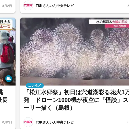
TSKさんいん中央テレビ
8月2日
エンタメ
挑
「松江水郷祭」初日は宍道湖彩る花火1
最長
発 ドローン1000機が夜空に「怪談」ス
ーリー描く（島根）
TSKさんいん中央テレビ
8月2日