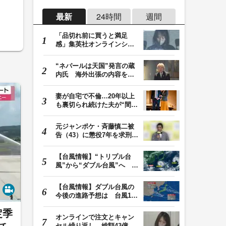
最新
24時間
週間
「品切れ前に買うと満足
感」集英社オンラインショ
ップで“43億円分”…
“ネパールは天国”発言の蔵
内氏 海外出張の内容を説
明「心の豊かさ…
妻が自宅で不倫…20年以上
も裏切られ続けた夫が“間
男”に請求した慰…
元ジャンポケ・斉藤慎二被
告（43）に懲役7年を求刑
ロケバス内で性的…
【台風情報】“トリプル台
風”から“ダブル台風”へ 13
号、15号とも…
【台風情報】ダブル台風の
今後の進路予想は 台風13
号は7日（金）昼過…
定季
オンラインで注文とキャン
セル繰り返し 総額43億円