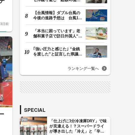
チ
か「品切れ前に購…
【台風情報】ダブル台風の
今後の進路予想は 台風13
号は8日（土）にか…
3日前
「本当に困っています」老
舗和菓子店で訪日外国人“無
断キャンセル”…
｢強い圧力と感じた｣ “金銭
を渡した”と証言した県議に
県議団トップ…
ランキング一覧へ
SPECIAL
ー
PR
「仕上げに3分冷凍庫DRY」で味
ず
が見違える！？スーパードライ
が導き出した「冷え」と「辛