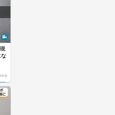
で現
にな
月31日