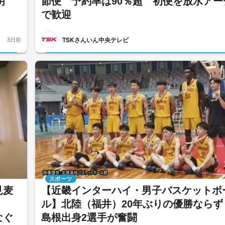
明
節便 予約率は90％超 初便を放水アー
で歓迎
TSKさんいん中央テレビ
3日前
スポーツ
見麦
【近畿インターハイ・男子バスケットボ
任
ル】北陸（福井）20年ぶりの優勝なら
なぐ
島根出身2選手が奮闘