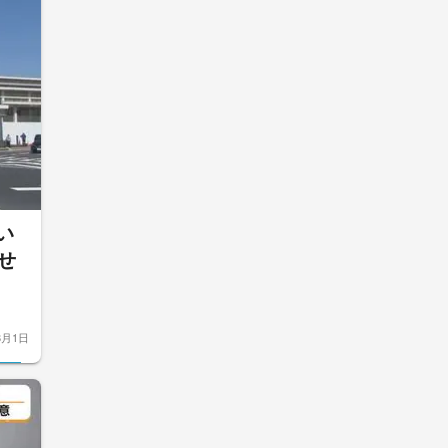
い
せ
8月1日