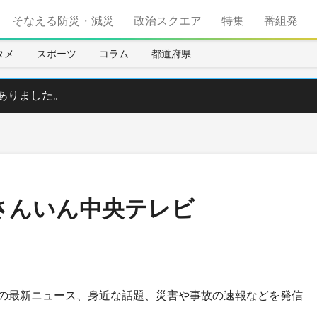
そなえる防災・減災
政治スクエア
特集
番組発
タメ
スポーツ
コラム
都道府県
ありました。
Kさんいん中央テレビ
の最新ニュース、身近な話題、災害や事故の速報などを発信