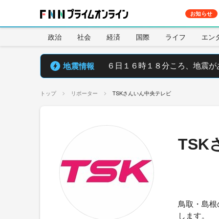
お知らせ
政治
社会
経済
国際
ライフ
エン
地震情報
６日１６時１８分ころ、地震が
トップ
リポーター
TSKさんいん中央テレビ
TS
鳥取・島根
します。