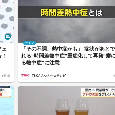
ライフ
フェ
「その不調、熱中症かも」 症状があと
合！
れる“時間差熱中症”重症化して再発“癖
る熱中症”に注意
TSKさんいん中央テレビ
8月1日
7