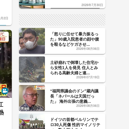
口」のおいしい関係 青く変化
2026年7月30日
した「辛口カーブ」が飲み頃の
サイン！
8月2日
「怒りに任せて暴力振るっ
た」90歳入院患者の顔や腹
を殴るなどケガさせ...
2026年08月06日
土砂崩れで倒壊した住宅か
ら女性1人を発見 住人とみ
られる高齢夫婦と連...
2026年07月19日
“福岡県議会のドン”蔵内議
長「ネパールは天国だっ
た」 海外出張の意義...
江
2026年08月06日
熱
ドイツの首都ベルリンでテ
ロ30人死傷 性的マイノリテ