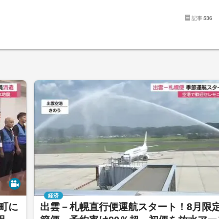
記事
536
経済
町に
出雲－札幌直行便運航スタート！8月限