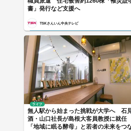
職員派遣 住宅被害約1260棟「罹災証
書」発行など支援へ
TSKさんいん中央テレビ
ライフ
無人駅から始まった挑戦が大学へ 石
酒・山口社長が島根大客員教授に就
「地域に眠る酵母」と若者の未来をつ