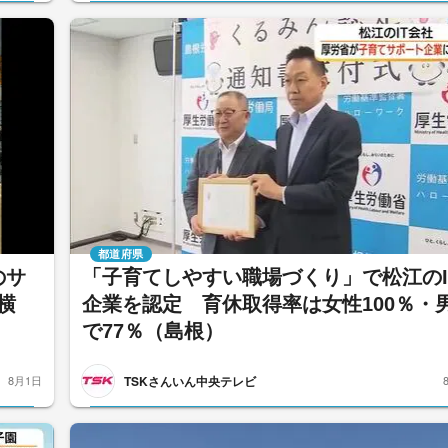
都道府県
のサ
「子育てしやすい職場づくり」で松江のI
横
企業を認定 育休取得率は女性100％・
で77％（島根）
TSKさんいん中央テレビ
8月1日