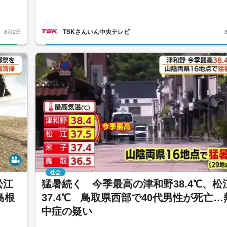
TSKさんいん中央テレビ
8月2日
社会
松江
猛暑続く 今季最高の津和野38.4℃、松
島根
37.4℃ 鳥取県西部で40代男性が死亡…
中症の疑い