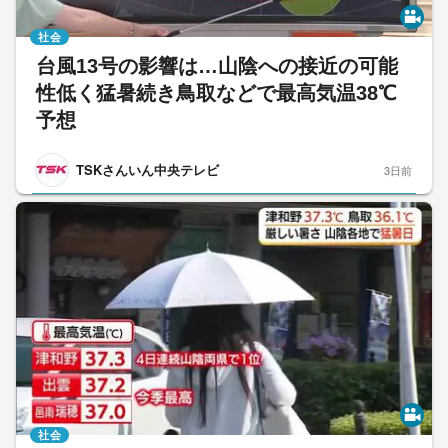
社会
台風13号の影響は…山陰への接近の可能
性低く猛暑続き鳥取などで最高気温38℃
予想
TSKさんいん中央テレビ
3日前
社会