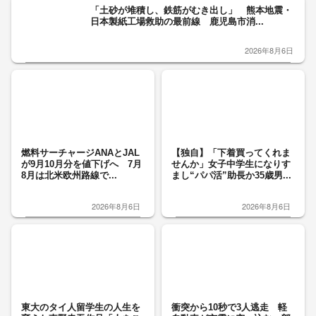
「土砂が堆積し、鉄筋がむき出し」 熊本地震・
日本製紙工場救助の最前線 鹿児島市消...
2026年8月6日
燃料サーチャージANAとJAL
【独自】「下着買ってくれま
が9月10月分を値下げへ 7月
せんか」女子中学生になりす
8月は北米欧州路線で...
まし“パパ活”助長か35歳男...
2026年8月6日
2026年8月6日
東大のタイ人留学生の人生を
衝突から10秒で3人逃走 軽