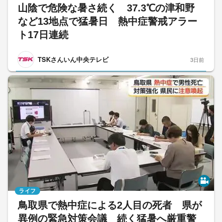
山陰で危険な暑さ続く 37.3℃の津和野
など13地点で猛暑日 熱中症警戒アラー
ト17日連続
TSKさんいん中央テレビ
3日前
ライフ
鳥取県で熱中症による2人目の死者 県が
異例の緊急対策会議 続く猛暑へ厳重警