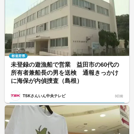
都道府県
未登録の遊漁船で営業 益田市の60代の
所有者兼船長の男を送検 通報きっかけ
に海保が内偵捜査（島根）
TSKさんいん中央テレビ
3日前