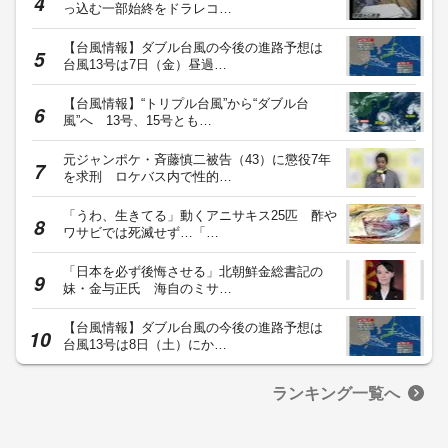
っ込む一部始終をドラレコ…
【台風情報】ダブル台風の今後の進路予想は
台風13号は7日（金）昼過…
【台風情報】“トリプル台風”から“ダブル台
風”へ 13号、15号とも…
元ジャンポケ・斉藤慎二被告（43）に懲役7年
を求刑 ロケバス内で性的…
「うわ、生きてる」動くアニサキス25匹 酢や
ワサビでは死滅せず…「…
「日本を必ず後悔させる」北朝鮮金総書記の
妹・金与正氏 海自のミサ…
【台風情報】ダブル台風の今後の進路予想は
台風13号は8日（土）にか…
ランキング一覧へ