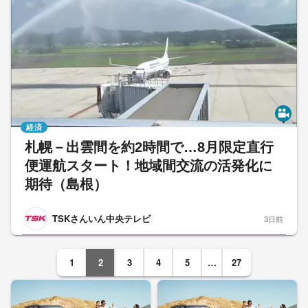
経済
札幌－出雲間を約2時間で…8月限定直行
便運航スタート！地域間交流の活発化に
期待（島根）
TSKさんいん中央テレビ
3日前
1
2
3
4
5
…
27