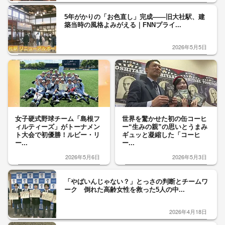
5年がかりの「お色直し」完成——旧大社駅、建
築当時の風格よみがえる｜FNNプライ...
2026年5月5日
女子硬式野球チーム「島根フ
世界を驚かせた初の缶コーヒ
ィルティーズ」がトーナメン
ー“生みの親”の思いとうまみ
ト大会で初優勝！ルビー・リ
ギュッと凝縮した「コーヒ
ー...
ー...
2026年5月6日
2026年5月3日
「やばいんじゃない？」とっさの判断とチームワ
ーク 倒れた高齢女性を救った5人の中...
2026年4月18日