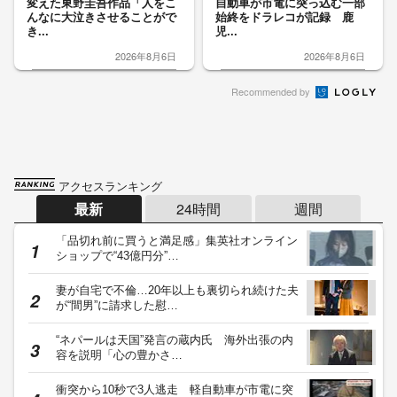
変えた東野圭吾作品「人をこ
自動車が市電に突っ込む一部
んなに大泣きさせることがで
始終をドラレコが記録 鹿
き...
児...
2026年8月6日
2026年8月6日
Recommended by
アクセスランキング
最新
24時間
週間
「品切れ前に買うと満足感」集英社オンライン
ショップで“43億円分”…
妻が自宅で不倫…20年以上も裏切られ続けた夫
が“間男”に請求した慰…
“ネパールは天国”発言の蔵内氏 海外出張の内
容を説明「心の豊かさ…
衝突から10秒で3人逃走 軽自動車が市電に突