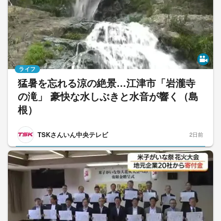
ライフ
猛暑を忘れる涼の絶景…江津市「岩瀧寺
の滝」 豪快な水しぶきと水音が響く（島
根）
TSKさんいん中央テレビ
2日前