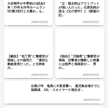
大谷翔平が今季初の1試合2
「父・慎太郎はアウトプット
本！25号＆26号ホームラン
が強い人だった」石原良純が
5打数3安打と大暴れ…も...
語る《父の背中》と《家族の
記...
2026年8月6日
2026年8月6日
【解説】“包丁男”に警察官が
【独自】“刃物男”に警察官が
発砲しその後死亡 「適切な
発砲 目撃者が撮影した映像
拳銃使用だった」と元神奈
には怒声と発砲音が… 男
川...
の...
2026年8月6日
2026年8月6日
台風13号 奄美に今夜直撃へ 鹿児島全域すでに
強風域、JAL・スカイマーク相次ぎ...
2026年8月6日