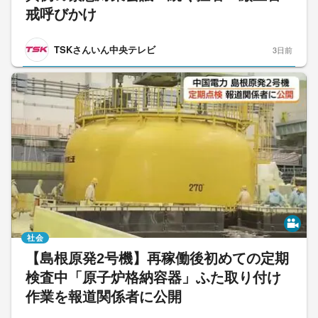
戒呼びかけ
TSKさんいん中央テレビ
3日前
社会
【島根原発2号機】再稼働後初めての定期
検査中「原子炉格納容器」ふた取り付け
作業を報道関係者に公開