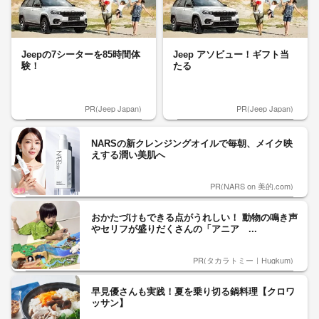
Jeepの7シーターを85時間体
Jeep アソビュー！ギフト当
験！
たる
PR(Jeep Japan)
PR(Jeep Japan)
NARSの新クレンジングオイルで毎朝、メイク映
えする潤い美肌へ
PR(NARS on 美的.com)
おかたづけもできる点がうれしい！ 動物の鳴き声
やセリフが盛りだくさんの「アニア ...
PR(タカラトミー｜Hugkum)
早見優さんも実践！夏を乗り切る鍋料理【クロワ
ッサン】