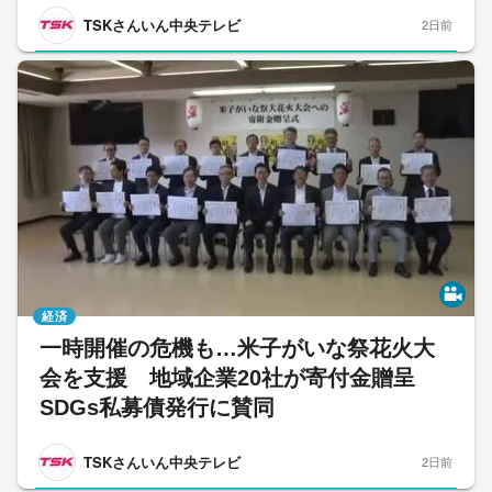
TSKさんいん中央テレビ
2日前
経済
一時開催の危機も…米子がいな祭花火大
会を支援 地域企業20社が寄付金贈呈
SDGs私募債発行に賛同
TSKさんいん中央テレビ
2日前