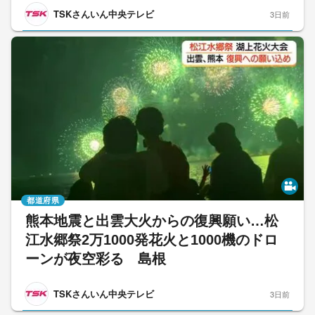
TSKさんいん中央テレビ
3日前
都道府県
熊本地震と出雲大火からの復興願い…松
江水郷祭2万1000発花火と1000機のドロ
ーンが夜空彩る 島根
TSKさんいん中央テレビ
3日前