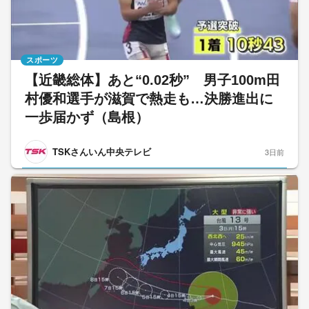
スポーツ
【近畿総体】あと“0.02秒” 男子100m田
村優和選手が滋賀で熱走も…決勝進出に
一歩届かず（島根）
TSKさんいん中央テレビ
3日前