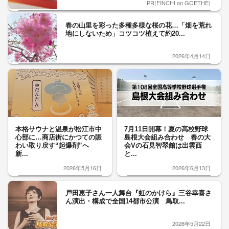
PR(FINCHI on GOETHE)
春の山里を彩った多種多様な桜の花…「畑を荒れ
地にしないため」コツコツ植えて約20...
2026年4月14日
本格サウナと温泉が松江市中
7月11日開幕！夏の高校野球
心部に…商店街にかつての賑
島根大会組み合わせ 春の大
わい取り戻す“起爆剤”へ
会Vの石見智翠館は出雲西
新...
と...
2026年5月16日
2026年6月13日
戸田恵子さん一人舞台『虹のかけら』三谷幸喜さ
ん演出・構成で全国14都市公演 鳥取...
2026年5月22日