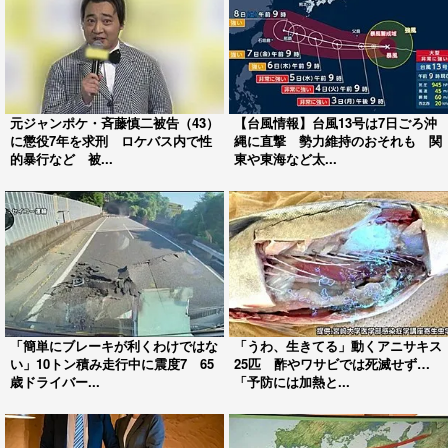
元ジャンポケ・斉藤慎二被告（43）
【台風情報】台風13号は7日ごろ沖
に懲役7年を求刑 ロケバス内で性
縄に直撃 勢力維持のおそれも 関
的暴行など 被...
東や東海など太...
「簡単にブレーキが利くわけではな
「うわ、生きてる」動くアニサキス
い」10トン積み走行中に震度7 65
25匹 酢やワサビでは死滅せず…
歳ドライバー...
「予防には加熱と...