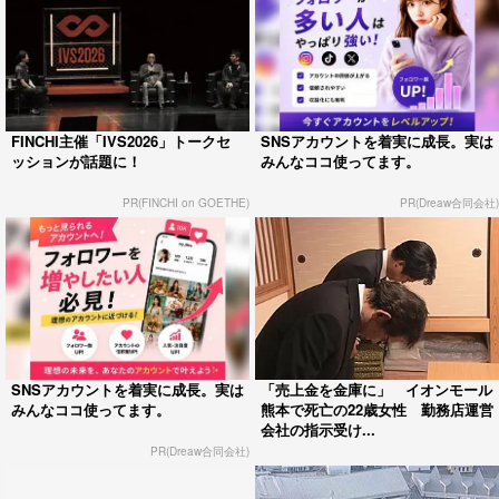
FINCHI主催「IVS2026」トークセ
SNSアカウントを着実に成長。実は
ッションが話題に！
みんなココ使ってます。
PR(FINCHI on GOETHE)
PR(Dreaw合同会社)
SNSアカウントを着実に成長。実は
「売上金を金庫に」 イオンモール
みんなココ使ってます。
熊本で死亡の22歳女性 勤務店運営
会社の指示受け...
PR(Dreaw合同会社)