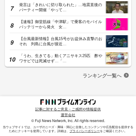
発言は「きれいに切り取られた」…地震直後の
パーティー開催「やって…
【速報】御堂筋線「中津駅」で乗客のモバイル
バッテリーから発火 女…
【台風最新情報】台風15号がお盆休み直撃のお
それ 列島に台風が接近…
「うわ、生きてる」動くアニサキス25匹 酢や
ワサビでは死滅せず…「…
ランキング一覧へ
記事に対するご意見・ご感想や情報提供
運営会社
© Fuji News Network, Inc. All rights reserved.
当ウェブサイトでは、ユーザのニーズ・興味・関⼼に合致したコンテンツや広告配信を提供する
ためにクッキーを使⽤しています。詳細は、
プライバシーポリシー
をご確認ください。