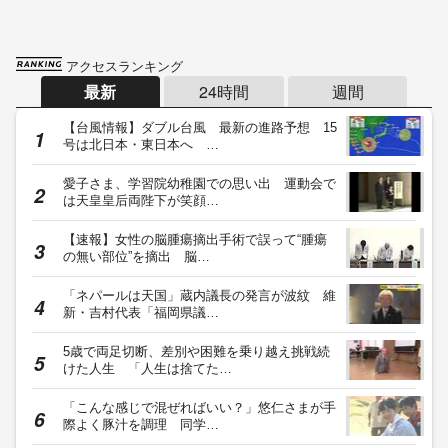
アクセスランキング
最新
24時間
週間
【台風情報】ダブル台風 最新の進路予想 15
号は北日本・東日本へ …
愛子さま、学習院幼稚園での思い出 運動会で
は天皇皇后両陛下が笑顔…
【速報】女性の脳腫瘍摘出手術で誤って“腫瘍
の無い部位”を摘出 脳…
「ネパールは天国」蔵内議長の発言が波紋 維
新・吉村代表「福岡県議…
5歳で両足切断、差別や困難を乗り越え挑戦続
けた人生 「人生は捨てた…
「こんな感じで混ぜればいい？」悠仁さまが手
際よく豚汁を調理 同学…