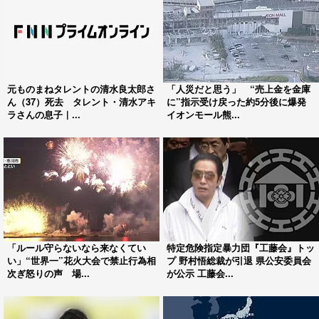
元ものまねタレントの清水良太郎さ
「人災だと思う」 “売上金を金庫
ん（37）死去 タレント・清水アキ
に”指示受け戻った約5分後に爆発
ラさんの息子｜...
イオンモール熊...
「ルール守らないなら来なくてい
特定危険指定暴力団『工藤会』トッ
い」“世界一”花火大会で禁止行為相
プ 野村悟総裁が引退 県公安委員会
次ぎ怒りの声 場...
が公示 工藤会...