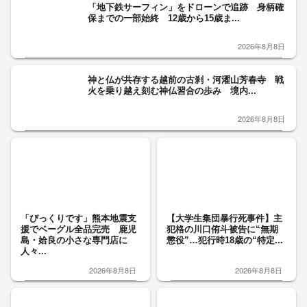
「地下鉄サーフィン」をドローンで追跡 身柄確
保までの一部始終 12歳から15歳ま...
2026年8月8日
神と仏が共存する越前の古刹・河濯山芳春寺 戦
火を乗り越え刻む神仏習合の歩み 境内...
2026年8月8日
「びっくりです」熊本地震支
【大学生集団暴行死事件】主
援でベーグル全品完売 鹿児
犯格の川口侑斗被告に“無期
島・姶良の小さな専門店に
懲役”…犯行時18歳の“特定...
人々...
2026年8月8日
2026年8月8日