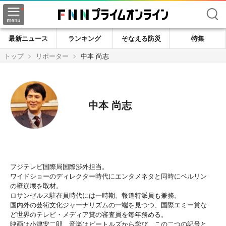
検索
最新ニュース
ランキング
そなえる防災
特集
トップ
リポーター
中本 尚志
中本 尚志
フジテレビ国際局国際渉外担当。
ワイドショーのディレクター時代にエンタメネタと同時にベルリン
の壁崩壊を取材。
ロサンゼルス駐在員時代には一時期、報道特派員も兼務。
国内外の芸術文化ジャーナリズムの一端を見つつ、国際エミー賞な
ど世界のテレビ・メディア賞の審査員を毎年務める。
映画は小津安二郎、音楽はビートルズから学び、この二つの記号と