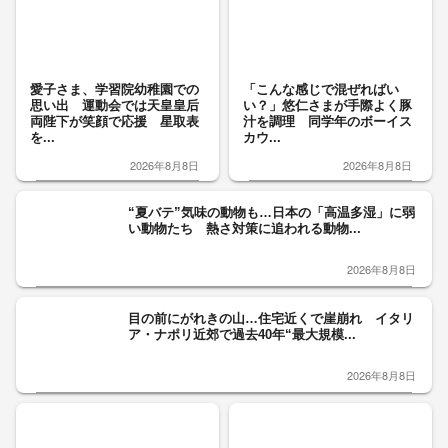
愛子さま、学習院幼稚園での
「こんな感じで混ぜればい
思い出 運動会では天皇皇后
い？」悠仁さまが手際よく豚
両陛下が笑顔で応援 星取表
汁を調理 同学年のボーイス
を...
カウ...
2026年8月8日
2026年8月8日
“夏バテ”気味の動物も…日本の「高温多湿」に弱
い動物たち 熱さ対策に追われる動物...
2026年8月8日
目の前にがれきの山…住宅近くで崖崩れ イタリ
ア・ナポリ近郊で過去40年“最大規模...
2026年8月8日