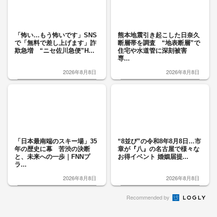
「怖い…もう怖いです」SNS
熊本地震引き起こした日奈久
で「無料で差し上げます」詐
断層帯を調査 “地表断層”で
欺急増 “ニセ佐川急便”H...
住宅や水道管に深刻被害
専...
2026年8月8日
2026年8月8日
「日本最南端のスキー場」35
“8並び”の令和8年8月8日…市
年の歴史に幕 苦渋の決断
章が『八』の名古屋で様々な
と、未来への一歩｜FNNプ
お得イベント 婚姻届提...
ラ...
2026年8月8日
2026年8月8日
Recommended by