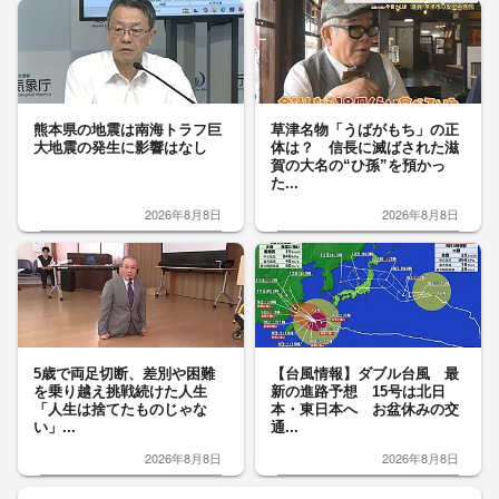
熊本県の地震は南海トラフ巨
草津名物「うばがもち」の正
大地震の発生に影響はなし
体は？ 信長に滅ばされた滋
賀の大名の“ひ孫”を預かっ
た...
2026年8月8日
2026年8月8日
5歳で両足切断、差別や困難
【台風情報】ダブル台風 最
を乗り越え挑戦続けた人生
新の進路予想 15号は北日
「人生は捨てたものじゃな
本・東日本へ お盆休みの交
い」...
通...
2026年8月8日
2026年8月8日