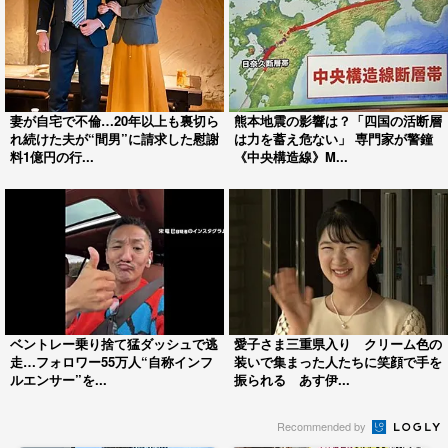
妻が自宅で不倫…20年以上も裏切ら
熊本地震の影響は？「四国の活断層
れ続けた夫が“間男”に請求した慰謝
は力を蓄え危ない」 専門家が警鐘
料1億円の行...
《中央構造線》M...
ベントレー乗り捨て猛ダッシュで逃
愛子さま三重県入り クリーム色の
走…フォロワー55万人“自称インフ
装いで集まった人たちに笑顔で手を
ルエンサー”を...
振られる あす伊...
Recommended by