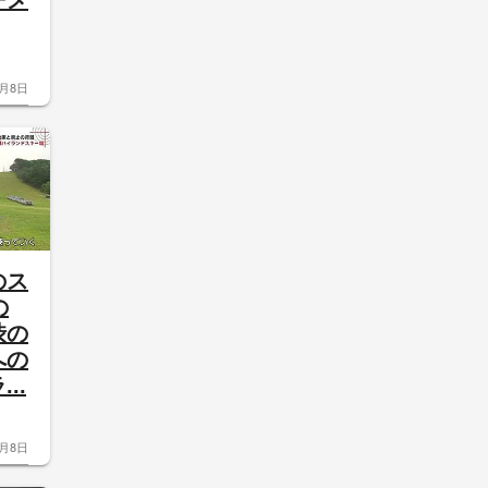
ーメ
8月8日
のス
の
渋の
への
..
8月8日