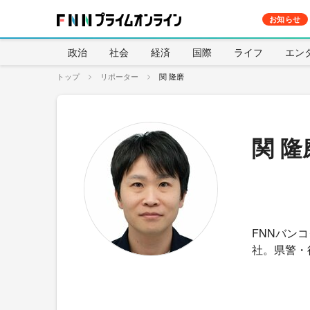
お知らせ
政治
社会
経済
国際
ライフ
エン
トップ
リポーター
関 隆磨
関 隆
FNNバン
社。県警・