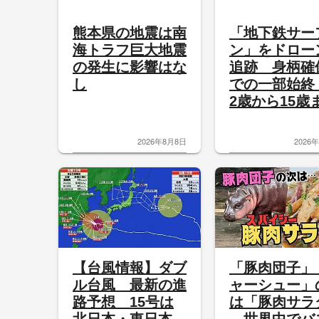
熊本県の地震は南
「地下鉄サー
海トラフ巨大地震
ン」をドロー
の発生に影響はな
追跡 身柄確
し
での一部始終
2歳から15歳ま.
2026年8月8日
2026
【台風情報】ダブ
「豚肉団子」
ル台風 最新の進
ャーシュー」
路予想 15号は
は「豚肉サラ