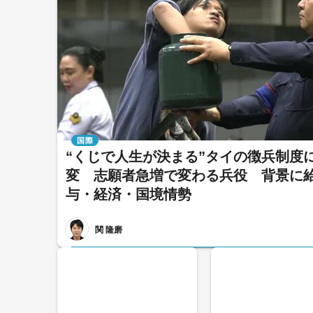
国際
“くじで人生が決まる”タイの徴兵制度
変 志願者急増で変わる兵役 背景に
与・経済・国境情勢
関 隆磨