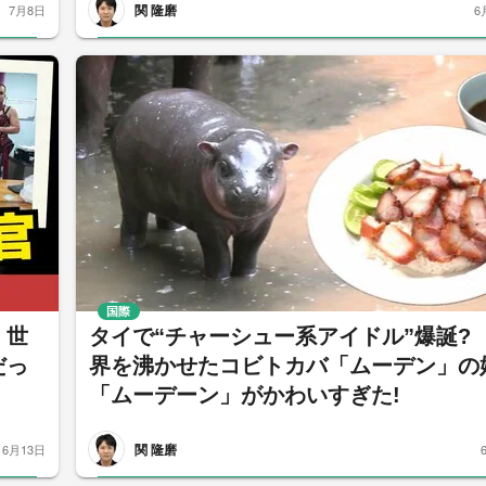
関 隆磨
7月8日
6
国際
」世
タイで“チャーシュー系アイドル”爆誕?
だっ
界を沸かせたコビトカバ「ムーデン」の
「ムーデーン」がかわいすぎた!
関 隆磨
6月13日