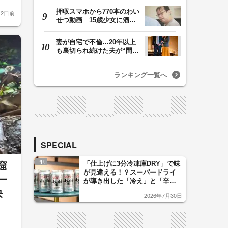
押収スマホから770本のわい
2日前
せつ動画 15歳少女に酒と
薬飲ませ性的暴行…
妻が自宅で不倫…20年以上
も裏切られ続けた夫が“間
男”に請求した慰…
ランキング一覧へ
SPECIAL
PR
「仕上げに3分冷凍庫DRY」で味
窟
が見違える！？スーパードライ
一
が導き出した「冷え」と「辛
口」のおいしい関係 青く変化
決
2026年7月30日
した「辛口カーブ」が飲み頃の
サイン！