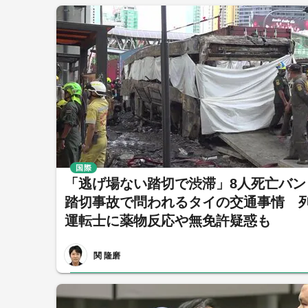
国際
「逃げ場ない踏切で渋滞」8人死亡バン
踏切事故で問われるタイの交通事情 
運転士に薬物反応や無免許疑惑も
関 隆磨