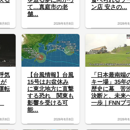
ズる
を造る夢に向かっ
食べられるラ
て…真庭市の老
ン店 安さの...
舗...
年8月8日
2026年8月8日
2026年
呼気
【台風情報】台風
「日本最南端
」が
15号はお盆休み
キー場」35年
運転
に東北地方に直撃
歴史に幕 苦
する恐れ 関東も
決断と、未来
”
影響を受ける可
一歩｜FNNプラ.
能...
年8月8日
2026年8月8日
2026年