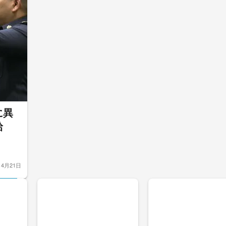
に異
給
4月21日