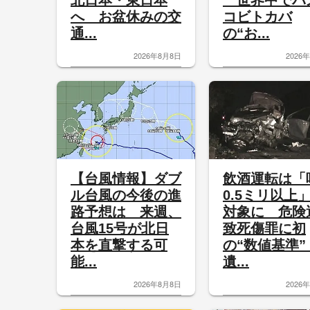
北日本・東日本
世界中でバ
へ お盆休みの交
コビトカバ
通...
の“お...
2026年8月8日
2026
【台風情報】ダブ
飲酒運転は「
ル台風の今後の進
0.5ミリ以上
路予想は 来週、
対象に 危険
台風15号が北日
致死傷罪に初
本を直撃する可
の“数値基準
能...
遺...
2026年8月8日
2026