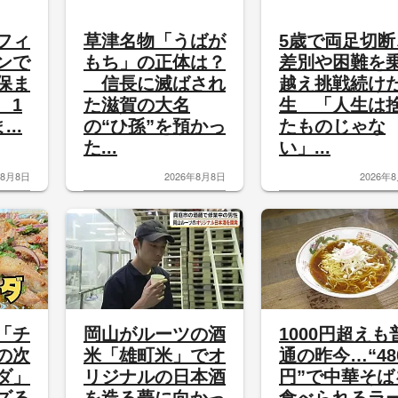
フィ
草津名物「うばが
5歳で両足切断
ンで
もち」の正体は？
差別や困難を
保ま
信長に滅ばされ
越え挑戦続け
 1
た滋賀の大名
生 「人生は
..
の“ひ孫”を預かっ
たものじゃな
た...
い」...
年8月8日
2026年8月8日
2026年
「チ
岡山がルーツの酒
1000円超えも
の次
米「雄町米」でオ
通の昨今…“48
ダ」
リジナルの日本酒
円”で中華そば