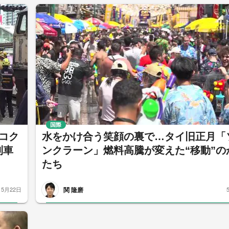
国際
コク
水をかけ合う笑顔の裏で…タイ旧正月「
列車
ンクラーン」燃料高騰が変えた“移動”の
たち
関 隆磨
5月22日