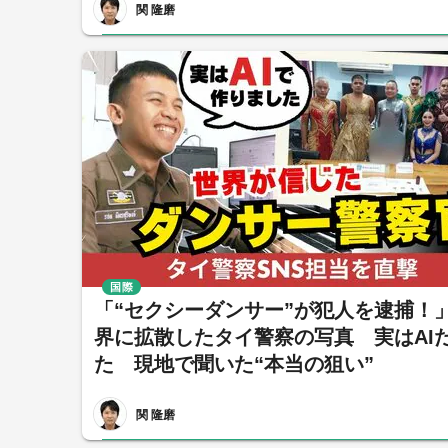
関 隆磨
国際
「“セクシーダンサー”が犯人を逮捕！
界に拡散したタイ警察の写真 実はAI
た 現地で聞いた“本当の狙い”
関 隆磨