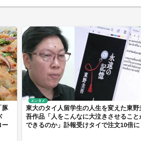
エンタメ
「豚
東大のタイ人留学生の人生を変えた東野
バ
吾作品「人をこんなに大泣きさせること
ロー
できるのか」訃報受けタイで注文10倍に