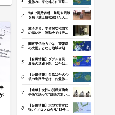
盆休みに東北地方に直撃す
る恐れ 関東も影…
5歳で両足切断、差別や困難
を乗り越え挑戦続けた人
生 「人生は捨てた…
愛子さま、学習院幼稚園で
の思い出 運動会では天皇
皇后両陛下が笑顔…
関東甲信地方では「警報級
の大雨」となる地域や期間
が拡大する可能性…
【台風情報】ダブル台風
最新の進路予想 15号は北
日本・東日本へ …
【台風情報】台風15号の今
後の進路予想は お盆休み
に東北地方に直撃…
圭
【速報】女性の脳腫瘍摘出
が
手術で誤って“腫瘍の無い部
位”を摘出 脳…
【台風情報】大型で非常に
強い“ノロノロ台風”13号の
進路は？ 沖縄…