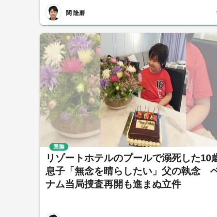
関 隆磨
国際
リゾートホテルのプールで溺死した10
息子「無念を晴らしたい」父の執念 
ナム当局捜査再開も進まぬ立件