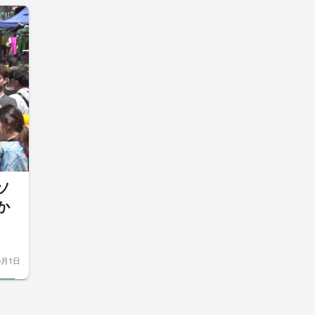
ソ
か
5月1日