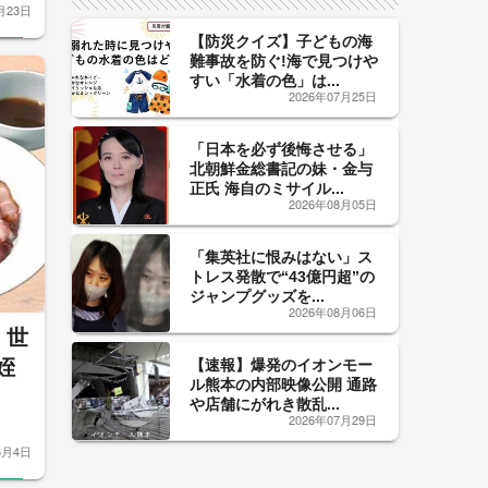
月23日
【防災クイズ】子どもの海
難事故を防ぐ!海で見つけや
すい「水着の色」は...
2026年07月25日
「日本を必ず後悔させる」
北朝鮮金総書記の妹・金与
正氏 海自のミサイル...
2026年08月05日
「集英社に恨みはない」ス
トレス発散で“43億円超”の
ジャンプグッズを...
2026年08月06日
 世
姪
【速報】爆発のイオンモー
ル熊本の内部映像公開 通路
や店舗にがれき散乱...
2026年07月29日
6月4日