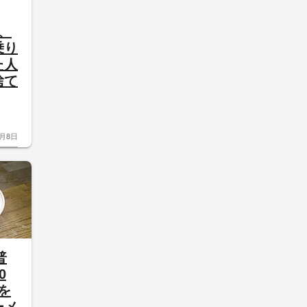
、
乗り
た人
捨て
8月8日
普
0
を